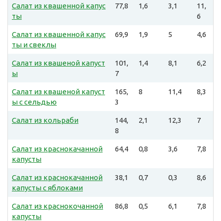
Салат из квашенной капус
77,8
1,6
3,1
11,
ты
6
Салат из квашенной капус
69,9
1,9
5
4,6
ты и свеклы
Салат из квашеной капуст
101,
1,4
8,1
6,2
ы
7
Салат из квашеной капуст
165,
8
11,4
8,3
ы с сельдью
3
Салат из кольраби
144,
2,1
12,3
7
8
Салат из краснокачанной
64,4
0,8
3,6
7,8
капусты
Салат из краснокачанной
38,1
0,7
0,3
8,6
капусты с яблоками
Салат из краснокочанной
86,8
0,5
6,1
7,8
капусты