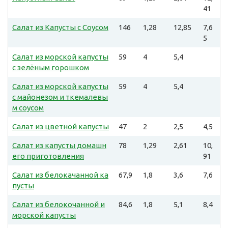
41
Салат из Капусты с Соусом
146
1,28
12,85
7,6
5
Салат из морской капусты
59
4
5,4
с зелёным горошком
Салат из морской капусты
59
4
5,4
с майонезом и ткемалевы
м соусом
Салат из цветной капусты
47
2
2,5
4,5
Салат из капусты домашн
78
1,29
2,61
10,
его приготовления
91
Салат из белокачанной ка
67,9
1,8
3,6
7,6
пусты
Салат из белокочанной и
84,6
1,8
5,1
8,4
морской капусты