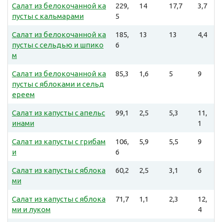
Салат из белокочанной ка
229,
14
17,7
3,7
пусты с кальмарами
5
Салат из белокочанной ка
185,
13
13
4,4
пусты с сельдью и шпико
6
м
Салат из белокочанной ка
85,3
1,6
5
9
пусты с яблоками и сельд
ереем
Салат из капусты с апельс
99,1
2,5
5,3
11,
инами
1
Салат из капусты с грибам
106,
5,9
5,5
9
и
6
Салат из капусты с яблока
60,2
2,5
3,1
6
ми
Салат из капусты с яблока
71,7
1,1
2,3
12,
ми и луком
4