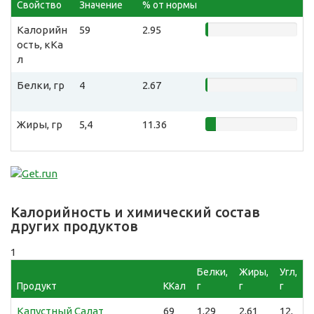
Свойство
Значение
% от нормы
Калорийн
59
2.95
ость, кКа
л
Белки, гр
4
2.67
Жиры, гр
5,4
11.36
Калорийность и химический состав
других продуктов
1
Белки,
Жиры,
Угл,
Продукт
ККал
г
г
г
Капустный Салат
69
1,29
2,61
12,