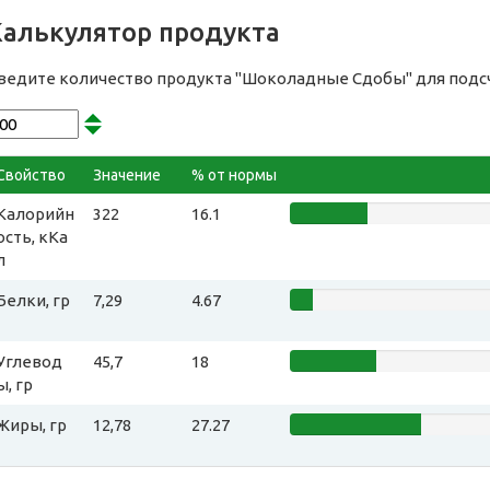
Калькулятор продукта
ведите количество продукта "Шоколадные Сдобы" для подс
Свойство
Значение
% от нормы
Калорийн
322
16.1
ость, кКа
л
Белки, гр
7,29
4.67
Углевод
45,7
18
ы, гр
Жиры, гр
12,78
27.27