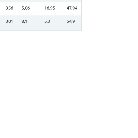
356
5,06
16,95
47,94
301
8,1
5,3
54,9