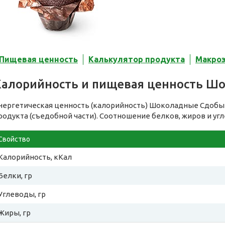
Пищевая ценность
Калькулятор продукта
Макро
Калорийность и пищевая ценность Ш
нергетическая ценность (калорийность) Шоколадные Сдобы
родукта (съедобной части). Соотношение белков, жиров и уг
Свойство
Калорийность, кКал
Белки, гр
Углеводы, гр
Жиры, гр