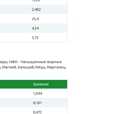
2,482
25,4
4,34
5,73
риды, НЖК - Насыщенные жирные
, Магний, Кальций, Медь, Марганец,
Значение
1,644
0,161
0,473