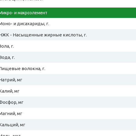
Микро- и макроэлемент
Моно- и дисахариды, г.
НЖК - Насыщенные жирные кислоты, г.
Зола, г.
Вода, г.
Пищевые волокна, г.
Натрий, мг
Калий, мг
Фосфор, мг
Магний, мг
Кальций, мг
Медь, мкг