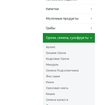
Напитки
Молочные продукты
Грибы
Орехи, семена, сухофрукты
Арахис
Грецкие Орехи
Кедровые Орехи
Миндаль
Семена Подсолнечника
Фисташки
Изюм
Ореховая смесь
Кешью
Семена кунжута