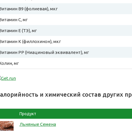
Витамин B9 (фолиевая), мкг
Витамин C, мг
Витамин E (ТЭ), мг
Витамин К (филлохинон), мкг
Витамин PP (Ниациновый эквивалент), мг
Холин, мг
алорийность и химический состав других п
Продукт
Льняные Семена