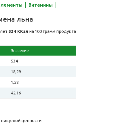
элементы
Витамины
мена льна
ляет
534 ККал
на 100 грамм продукта
Значение
534
18,29
1,58
42,16
о пищевой ценности