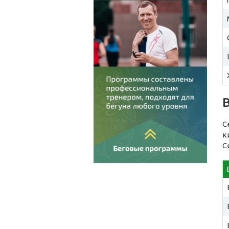
С
к
С