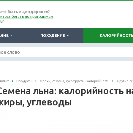
ите быть еще здоровее?
итесь бегать по программам
run
АНИЕ
ПОХУДЕНИЕ
КАЛОРИЙНОСТ
онФит
Продукты
Орехи, семена, сухофрукты: калорийность
Другие с
Семена льна: калорийность на
жиры, углеводы