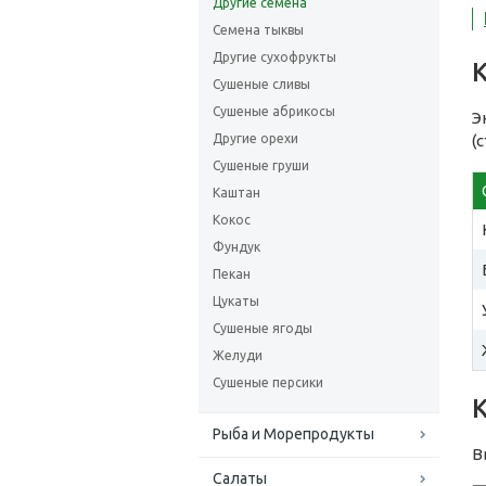
Другие семена
Семена тыквы
Другие сухофрукты
Сушеные сливы
Сушеные абрикосы
Э
Другие орехи
(
Сушеные груши
Каштан
Кокос
Фундук
Пекан
Цукаты
Сушеные ягоды
Желуди
Сушеные персики
Рыба и Морепродукты
В
Салаты