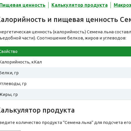
Пищевая ценность
Калькулятор продукта
Макро
Калорийность и пищевая ценность Се
нергетическая ценность (калорийность) Семена льна состав
съедобной части). Соотношение белков, жиров и углеводов:
Свойство
Калорийность, кКал
Белки, гр
Углеводы, гр
Жиры, гр
Калькулятор продукта
ведите количество продукта "Семена льна" для подсчета ег