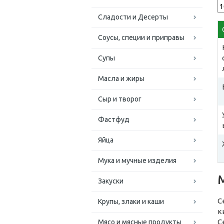
Сладости и Десерты
Соусы, специи и приправы
Супы
Масла и жиры
Сыр и творог
Фастфуд
Яйца
Мука и мучные изделия
Закуски
С
Крупы, злаки и каши
к
С
Мясо и мясные продукты