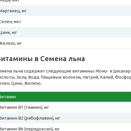
Марганец, мг
Селен, мкг
Цинк, мг
Железо, мг
Витамины в Семена льна
емена льна содержит следующие витамины: Моно- и дисаха
ислоты, Зола, Вода, Пищевые волокна, Натрий, Калий, Фосфор
елен, Цинк, Железо.
Витамин
Витамин B1 (тиамин), мг
Витамин B2 (рибофлавин), мг
Витамин B6 (пиридоксин), мг