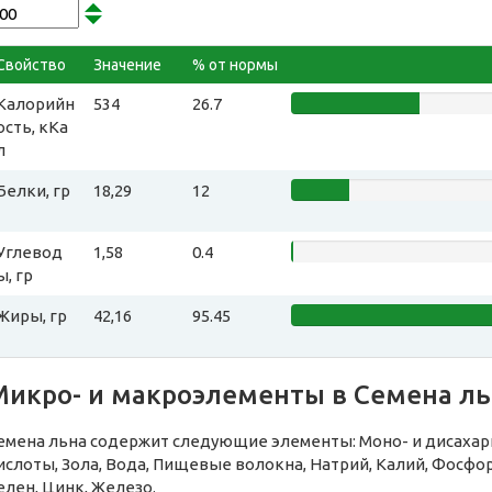
Свойство
Значение
% от нормы
Калорийн
534
26.7
ость, кКа
л
Белки, гр
18,29
12
Углевод
1,58
0.4
ы, гр
Жиры, гр
42,16
95.45
Микро- и макроэлементы в Семена ль
емена льна содержит следующие элементы: Моно- и дисаха
ислоты, Зола, Вода, Пищевые волокна, Натрий, Калий, Фосфор
елен, Цинк, Железо.