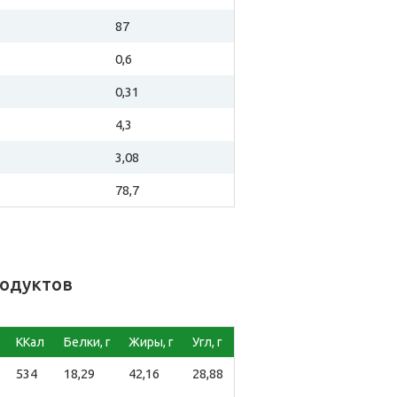
87
0,6
0,31
4,3
3,08
78,7
родуктов
ККал
Белки, г
Жиры, г
Угл, г
534
18,29
42,16
28,88