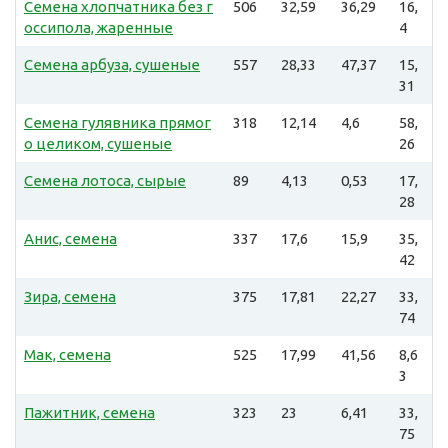
Семена хлопчатника без г
506
32,59
36,29
16,
оссипола, жаренные
4
Семена арбуза, сушеные
557
28,33
47,37
15,
31
Семена гулявника прямог
318
12,14
4,6
58,
о целиком, сушеные
26
Семена лотоса, сырые
89
4,13
0,53
17,
28
Анис, семена
337
17,6
15,9
35,
42
Зира, семена
375
17,81
22,27
33,
74
Мак, семена
525
17,99
41,56
8,6
3
Пажитник, семена
323
23
6,41
33,
75