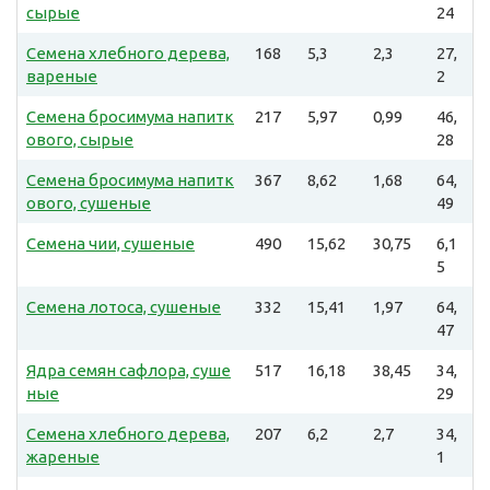
сырые
24
Семена хлебного дерева,
168
5,3
2,3
27,
вареные
2
Семена бросимума напитк
217
5,97
0,99
46,
ового, сырые
28
Семена бросимума напитк
367
8,62
1,68
64,
ового, сушеные
49
Семена чии, сушеные
490
15,62
30,75
6,1
5
Семена лотоса, сушеные
332
15,41
1,97
64,
47
Ядра семян сафлора, суше
517
16,18
38,45
34,
ные
29
Семена хлебного дерева,
207
6,2
2,7
34,
жареные
1