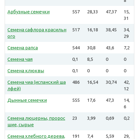
8
Арбузные семечки
557
28,33
47,37
15,
31
Семена сафлора красильн
517
16,18
38,45
34,
ого
29
Семена рапса
544
30,8
43,6
7,2
Семена чая
0,1
8,5
0
0
Семена клюквы
0,1
0
0
0
Семена чиа (испанский ша
486
16,54
30,74
42,
лфей)
12
Дынные семечки
555
17,6
47,3
14,
6
Семена люцерны, пророс
23
3,99
0,69
0,2
шие, сырые
Семена хлебного дерева,
191
7,4
5,59
29,