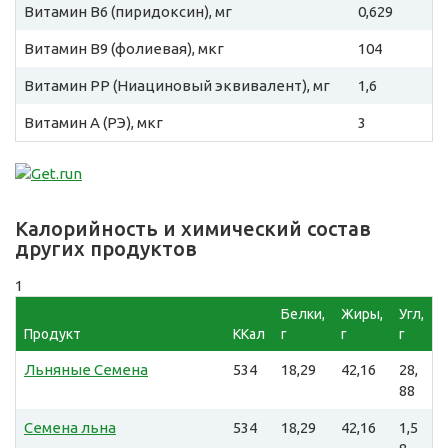
Витамин B6 (пиридоксин), мг
0,629
Витамин B9 (фолиевая), мкг
104
Витамин PP (Ниациновый эквивалент), мг
1,6
Витамин A (РЭ), мкг
3
Калорийность и химический состав
других продуктов
1
Белки,
Жиры,
Угл,
Продукт
ККал
г
г
г
Льняные Семена
534
18,29
42,16
28,
88
Семена льна
534
18,29
42,16
1,5