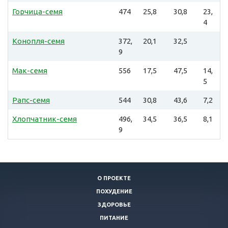
Горчица-семя
474
25,8
30,8
23,
4
Конопля-семя
372,
20,1
32,5
9
Мак-семя
556
17,5
47,5
14,
5
Рапс-семя
544
30,8
43,6
7,2
Хлопчатник-семя
496,
34,5
36,5
8,1
9
О ПРОЕКТЕ
ПОХУДЕНИЕ
ЗДОРОВЬЕ
ПИТАНИЕ