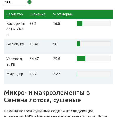
Свойство
Значение
% от нормы
Калорийн
332
16.6
ость, кКа
л
Белки, гр
15,41
10
Углевод
64,47
25.6
ы, гр
Жиры, гр
1,97
2.27
Микро- и макроэлементы в
Семена лотоса, сушеные
Семена лотоса, сушеные содержит следующие
элементы: НЖК - Насыщенные жирные кислоты, Зола,