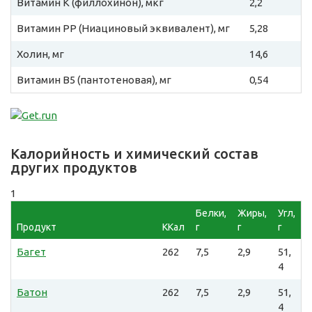
Витамин К (филлохинон), мкг
2,2
Витамин PP (Ниациновый эквивалент), мг
5,28
Холин, мг
14,6
Витамин B5 (пантотеновая), мг
0,54
Калорийность и химический состав
других продуктов
1
Белки,
Жиры,
Угл,
Продукт
ККал
г
г
г
Багет
262
7,5
2,9
51,
4
Батон
262
7,5
2,9
51,
4