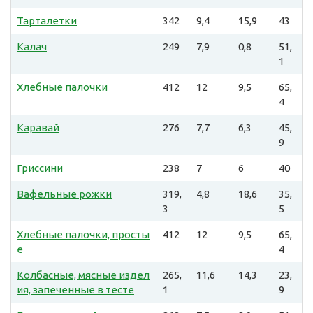
Тарталетки
342
9,4
15,9
43
Калач
249
7,9
0,8
51,
1
Хлебные палочки
412
12
9,5
65,
4
Каравай
276
7,7
6,3
45,
9
Гриссини
238
7
6
40
Вафельные рожки
319,
4,8
18,6
35,
3
5
Хлебные палочки, просты
412
12
9,5
65,
е
4
Колбасные, мясные издел
265,
11,6
14,3
23,
ия, запеченные в тесте
1
9