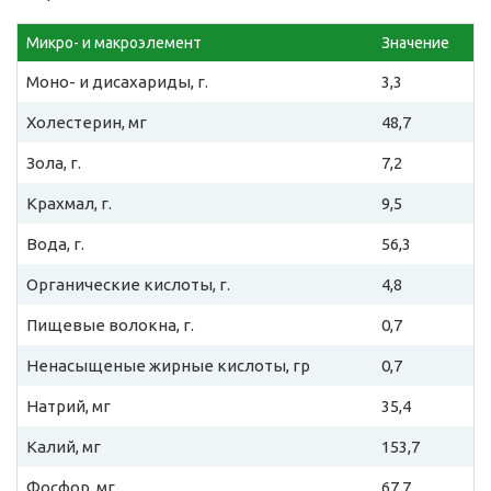
Микро- и макроэлемент
Значение
Моно- и дисахариды, г.
3,3
Холестерин, мг
48,7
Зола, г.
7,2
Крахмал, г.
9,5
Вода, г.
56,3
Органические кислоты, г.
4,8
Пищевые волокна, г.
0,7
Ненасыщеные жирные кислоты, гр
0,7
Натрий, мг
35,4
Калий, мг
153,7
Фосфор, мг
67,7