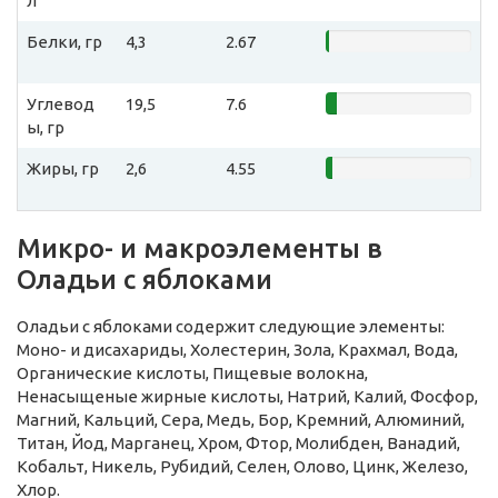
л
Белки, гр
4,3
2.67
Углевод
19,5
7.6
ы, гр
Жиры, гр
2,6
4.55
Микро- и макроэлементы в
Оладьи с яблоками
Оладьи с яблоками содержит следующие элементы:
Моно- и дисахариды, Холестерин, Зола, Крахмал, Вода,
Органические кислоты, Пищевые волокна,
Ненасыщеные жирные кислоты, Натрий, Калий, Фосфор,
Магний, Кальций, Сера, Медь, Бор, Кремний, Алюминий,
Титан, Йод, Марганец, Хром, Фтор, Молибден, Ванадий,
Кобальт, Никель, Рубидий, Селен, Олово, Цинк, Железо,
Хлор.