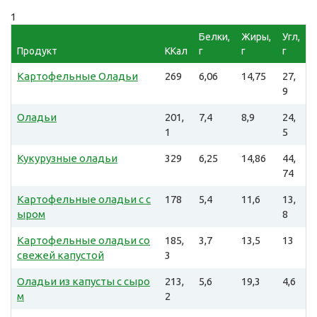
1
Белки,
Жиры,
Угл,
Продукт
ККал
г
г
г
Картофельные Оладьи
269
6,06
14,75
27,
9
Оладьи
201,
7,4
8,9
24,
1
5
Кукурузные оладьи
329
6,25
14,86
44,
74
Картофельные оладьи с с
178
5,4
11,6
13,
ыром
8
Картофельные оладьи со
185,
3,7
13,5
13
свежей капустой
3
Оладьи из капусты с сыро
213,
5,6
19,3
4,6
м
2