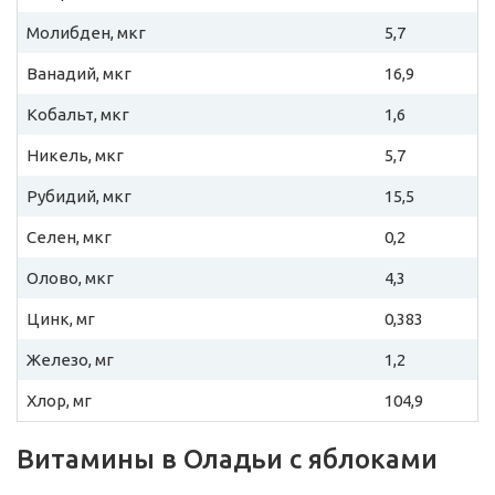
Молибден, мкг
5,7
Ванадий, мкг
16,9
Кобальт, мкг
1,6
Никель, мкг
5,7
Рубидий, мкг
15,5
Селен, мкг
0,2
Олово, мкг
4,3
Цинк, мг
0,383
Железо, мг
1,2
Хлор, мг
104,9
Витамины в Оладьи с яблоками