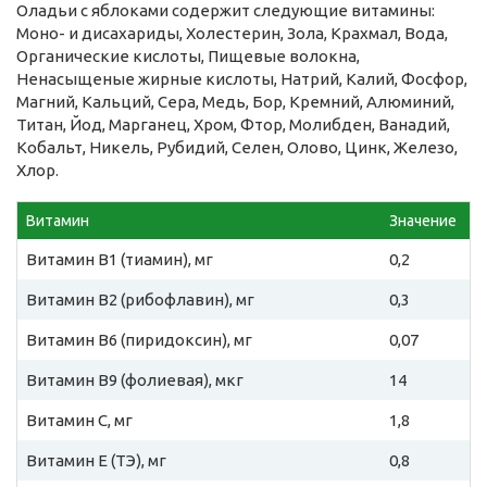
Оладьи с яблоками содержит следующие витамины:
Моно- и дисахариды, Холестерин, Зола, Крахмал, Вода,
Органические кислоты, Пищевые волокна,
Ненасыщеные жирные кислоты, Натрий, Калий, Фосфор,
Магний, Кальций, Сера, Медь, Бор, Кремний, Алюминий,
Титан, Йод, Марганец, Хром, Фтор, Молибден, Ванадий,
Кобальт, Никель, Рубидий, Селен, Олово, Цинк, Железо,
Хлор.
Витамин
Значение
Витамин B1 (тиамин), мг
0,2
Витамин B2 (рибофлавин), мг
0,3
Витамин B6 (пиридоксин), мг
0,07
Витамин B9 (фолиевая), мкг
14
Витамин C, мг
1,8
Витамин E (ТЭ), мг
0,8