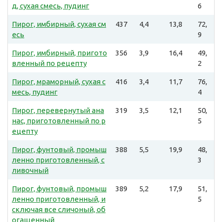
д, сухая смесь, пудинг
6
Пирог, имбирный, сухая см
437
4,4
13,8
72,
есь
9
Пирог, имбирный, пригото
356
3,9
16,4
49,
вленный по рецепту
2
Пирог, мраморный, сухая с
416
3,4
11,7
76,
месь, пудинг
4
Пирог, перевернутый ана
319
3,5
12,1
50,
нас, приготовленный по р
5
ецепту
Пирог, фунтовый, промыш
388
5,5
19,9
48,
ленно приготовленный, с
3
ливочный
Пирог, фунтовый, промыш
389
5,2
17,9
51,
ленно приготовленный, и
5
сключая все сличоный, об
огащенный