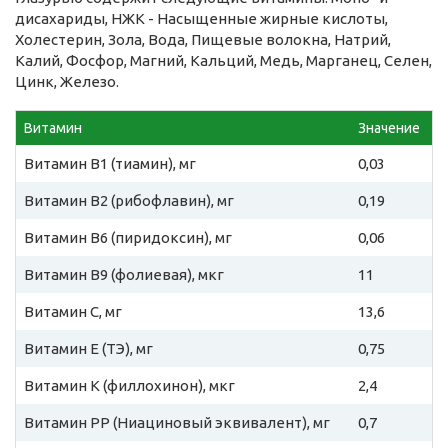
дисахариды, НЖК - Насыщенные жирные кислоты,
Холестерин, Зола, Вода, Пищевые волокна, Натрий,
Калий, Фосфор, Магний, Кальций, Медь, Марганец, Селен,
Цинк, Железо.
Витамин
Значение
Витамин B1 (тиамин), мг
0,03
Витамин B2 (рибофлавин), мг
0,19
Витамин B6 (пиридоксин), мг
0,06
Витамин B9 (фолиевая), мкг
11
Витамин C, мг
13,6
Витамин E (ТЭ), мг
0,75
Витамин К (филлохинон), мкг
2,4
Витамин PP (Ниациновый эквивалент), мг
0,7