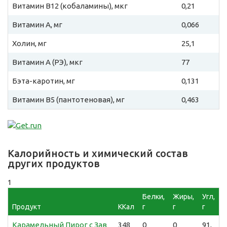
Витамин B12 (кобаламины), мкг
0,21
Витамин A, мг
0,066
Холин, мг
25,1
Витамин A (РЭ), мкг
77
Бэта-каротин, мг
0,131
Витамин B5 (пантотеновая), мг
0,463
Калорийность и химический состав
других продуктов
1
Белки,
Жиры,
Угл,
Продукт
ККал
г
г
г
Карамельный Пирог с Зав
348
0
0
91,