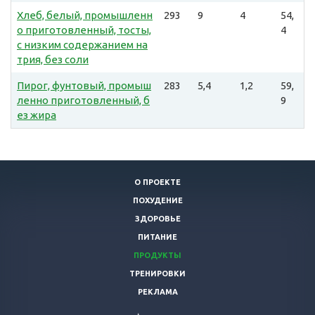
Хлеб, белый, промышленн
293
9
4
54,
о приготовленный, тосты,
4
с низким содержанием на
трия, без соли
Пирог, фунтовый, промыш
283
5,4
1,2
59,
ленно приготовленный, б
9
ез жира
О ПРОЕКТЕ
ПОХУДЕНИЕ
ЗДОРОВЬЕ
ПИТАНИЕ
ПРОДУКТЫ
ТРЕНИРОВКИ
РЕКЛАМА