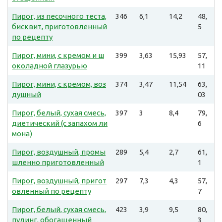
Пирог, из песочного теста,
346
6,1
14,2
48,
бисквит, приготовленный
5
по рецепту
Пирог, мини, с кремом и ш
399
3,63
15,93
57,
околадной глазурью
11
Пирог, мини, с кремом, воз
374
3,47
11,54
63,
душный
03
Пирог, белый, сухая смесь,
397
3
8,4
79,
диетический (с запахом ли
6
мона)
Пирог, воздушный, промы
289
5,4
2,7
61,
шленно приготовленный
1
Пирог, воздушный, пригот
297
7,3
4,3
57,
овленный по рецепту
7
Пирог, белый, сухая смесь,
423
3,9
9,5
80,
пудинг, обогащенный
3