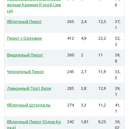
арным Кремом (Сухой Сме
6
си)
Яблочный Пирог
265
2,4
12,5
37,
1
Пирог с Орехами
412
4,9
22,2
52,
2
Вишневый Пирог
260
2
11
39,
8
Черничный Пирог
245
2,7
11,9
33,
5
Лимонный Торт Безе
285
3,8
12,9
39,
1
Яблочный Штрудель
274
3,3
11,2
41,
1
Яблочный Пирог (Одна Ко
242
1,81
9,25
39,
рка)
02