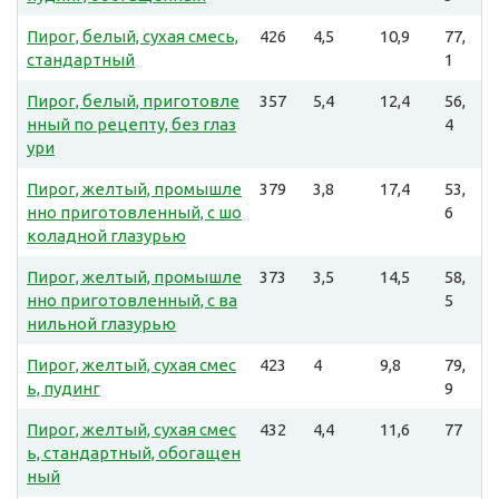
Пирог, белый, сухая смесь,
426
4,5
10,9
77,
стандартный
1
Пирог, белый, приготовле
357
5,4
12,4
56,
нный по рецепту, без глаз
4
ури
Пирог, желтый, промышле
379
3,8
17,4
53,
нно приготовленный, с шо
6
коладной глазурью
Пирог, желтый, промышле
373
3,5
14,5
58,
нно приготовленный, с ва
5
нильной глазурью
Пирог, желтый, сухая смес
423
4
9,8
79,
ь, пудинг
9
Пирог, желтый, сухая смес
432
4,4
11,6
77
ь, стандартный, обогащен
ный