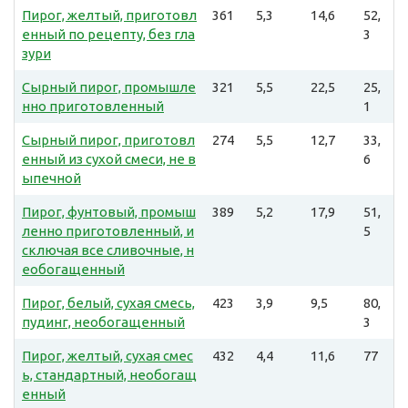
Пирог, желтый, приготовл
361
5,3
14,6
52,
енный по рецепту, без гла
3
зури
Сырный пирог, промышле
321
5,5
22,5
25,
нно приготовленный
1
Сырный пирог, приготовл
274
5,5
12,7
33,
енный из сухой смеси, не в
6
ыпечной
Пирог, фунтовый, промыш
389
5,2
17,9
51,
ленно приготовленный, и
5
сключая все сливочные, н
еобогащенный
Пирог, белый, сухая смесь,
423
3,9
9,5
80,
пудинг, необогащенный
3
Пирог, желтый, сухая смес
432
4,4
11,6
77
ь, стандартный, необогащ
енный