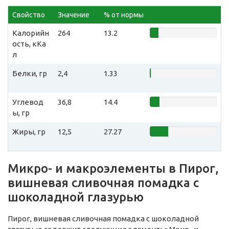
Свойство
Значение
% от нормы
Калорийн
264
13.2
ость, кКа
л
Белки, гр
2,4
1.33
Углевод
36,8
14.4
ы, гр
Жиры, гр
12,5
27.27
Микро- и макроэлементы в Пирог,
вишневая сливочная помадка с
шоколадной глазурью
Пирог, вишневая сливочная помадка с шоколадной