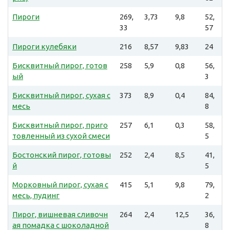
Пироги
269,
3,73
9,8
52,
33
57
Пироги кулебяки
216
8,57
9,83
24
Бисквитный пирог, готов
258
5,9
0,8
56,
ый
3
Бисквитный пирог, сухая с
373
8,9
0,4
84,
месь
8
Бисквитный пирог, приго
257
6,1
0,3
58,
товленный из сухой смеси
5
Бостонский пирог, готовы
252
2,4
8,5
41,
й
5
Морковный пирог, сухая с
415
5,1
9,8
79,
месь, пудинг
2
Пирог, вишневая сливочн
264
2,4
12,5
36,
ая помадка с шоколадной
8