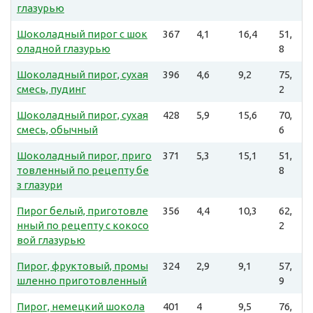
глазурью
Шоколадный пирог с шок
367
4,1
16,4
51,
оладной глазурью
8
Шоколадный пирог, сухая
396
4,6
9,2
75,
смесь, пудинг
2
Шоколадный пирог, сухая
428
5,9
15,6
70,
смесь, обычный
6
Шоколадный пирог, приго
371
5,3
15,1
51,
товленный по рецепту бе
8
з глазури
Пирог белый, приготовле
356
4,4
10,3
62,
нный по рецепту с кокосо
2
вой глазурью
Пирог, фруктовый, промы
324
2,9
9,1
57,
шленно приготовленный
9
Пирог, немецкий шокола
401
4
9,5
76,