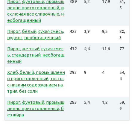
Пирог, фунтовый, промыш
389
5,2
17,9
51,
ленно приготовленный, и
5
сключая все сливочные, н
еобогащенный
Пирог, белый, сухая смесь,
423
3,9
9,5
80,
пудинг, необогащенный
3
Пирог, желтый, сухая смес
432
4,4
11,6
77
ь, стандартный, необогащ
енный
Хлеб, белый, промышленн
293
9
4
54,
о приготовленный, тосты,
4
с низким содержанием на
трия, без соли
Пирог, фунтовый, промыш
283
5,4
1,2
59,
ленно приготовленный, б
9
ез жира