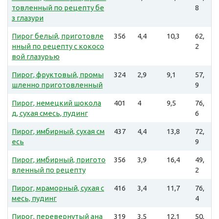
товленный по рецепту бе
8
з глазури
Пирог белый, приготовле
356
4,4
10,3
62,
нный по рецепту с кокосо
2
вой глазурью
Пирог, фруктовый, промы
324
2,9
9,1
57,
шленно приготовленный
9
Пирог, немецкий шокола
401
4
9,5
76,
д, сухая смесь, пудинг
6
Пирог, имбирный, сухая см
437
4,4
13,8
72,
есь
9
Пирог, имбирный, пригото
356
3,9
16,4
49,
вленный по рецепту
2
Пирог, мраморный, сухая с
416
3,4
11,7
76,
месь, пудинг
4
Пирог, перевернутый ана
319
3,5
12,1
50,