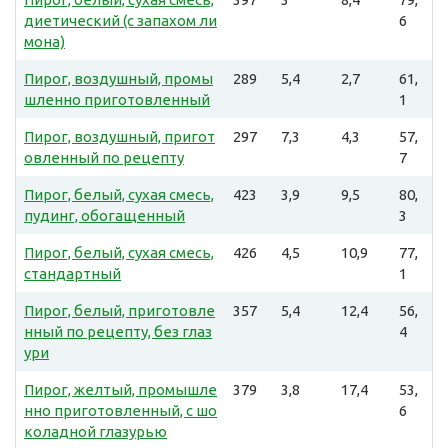
диетический (с запахом ли
6
мона)
Пирог, воздушный, промы
289
5,4
2,7
61,
шленно приготовленный
1
Пирог, воздушный, пригот
297
7,3
4,3
57,
овленный по рецепту
7
Пирог, белый, сухая смесь,
423
3,9
9,5
80,
пудинг, обогащенный
3
Пирог, белый, сухая смесь,
426
4,5
10,9
77,
стандартный
1
Пирог, белый, приготовле
357
5,4
12,4
56,
нный по рецепту, без глаз
4
ури
Пирог, желтый, промышле
379
3,8
17,4
53,
нно приготовленный, с шо
6
коладной глазурью