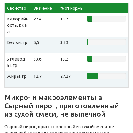
Свойство
Значение
% от нормы
Калорийн
274
13.7
ость, кКа
л
Белки, гр
5,5
3.33
Углевод
33,6
13.2
ы, гр
Жиры, гр
12,7
27.27
Микро- и макроэлементы в
Сырный пирог, приготовленный
из сухой смеси, не выпечной
Сырный пирог, приготовленный из сухой смеси, не
выпечной содержит следующие элементы: НЖК -