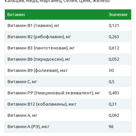
Кальций, Медь, Марганец, Селен, Цинк, Железо.
Витамин
Значение
Витамин B1 (тиамин), мг
0,121
Витамин B2 (рибофлавин), мг
0,263
Витамин B3 (пантотеновая), мг
0,612
Витамин B6 (пиридоксин), мг
0,052
Витамин B9 (фолиевая), мкг
30
Витамин C, мг
0,5
Витамин PP (Ниациновый эквивалент), мг
0,493
Витамин B12 (кобаламины), мкг
0,31
Витамин A, мг
0,092
Витамин A (РЭ), мкг
96