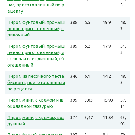
нас, приготовленный по р
5
ецепту
Пирог, фунтовый, промыш
388
5,5
19,9
48,
ленно приготовленный, с
3
ливочный
Пирог, фунтовый, промыш
389
5,2
17,9
51,
ленно приготовленный, и
5
сключая все сличоный, об
огащенный
Пирог, из песочного теста,
346
6,1
14,2
48,
бисквит, приготовленный
5
по рецепту
Пирог, мини, с кремом и ш
399
3,63
15,93
57,
околадной глазурью
11
Пирог, мини, с кремом, воз
374
3,47
11,54
63,
душный
03
Пирог, белый, сухая смесь,
397
3
8,4
79,