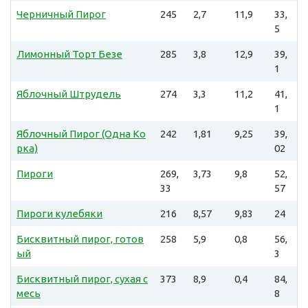
Черничный Пирог
245
2,7
11,9
33,
5
Лимонный Торт Безе
285
3,8
12,9
39,
1
Яблочный Штрудель
274
3,3
11,2
41,
1
Яблочный Пирог (Одна Ко
242
1,81
9,25
39,
рка)
02
Пироги
269,
3,73
9,8
52,
33
57
Пироги кулебяки
216
8,57
9,83
24
Бисквитный пирог, готов
258
5,9
0,8
56,
ый
3
Бисквитный пирог, сухая с
373
8,9
0,4
84,
месь
8