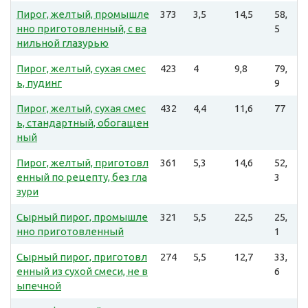
Пирог, желтый, промышле
373
3,5
14,5
58,
нно приготовленный, с ва
5
нильной глазурью
Пирог, желтый, сухая смес
423
4
9,8
79,
ь, пудинг
9
Пирог, желтый, сухая смес
432
4,4
11,6
77
ь, стандартный, обогащен
ный
Пирог, желтый, приготовл
361
5,3
14,6
52,
енный по рецепту, без гла
3
зури
Сырный пирог, промышле
321
5,5
22,5
25,
нно приготовленный
1
Сырный пирог, приготовл
274
5,5
12,7
33,
енный из сухой смеси, не в
6
ыпечной