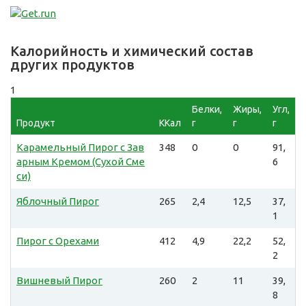
Калорийность и химический состав
других продуктов
1
Белки,
Жиры,
Угл,
Продукт
ККал
г
г
г
Карамельный Пирог с Зав
348
0
0
91,
арным Кремом (Сухой Сме
6
си)
Яблочный Пирог
265
2,4
12,5
37,
1
Пирог с Орехами
412
4,9
22,2
52,
2
Вишневый Пирог
260
2
11
39,
8