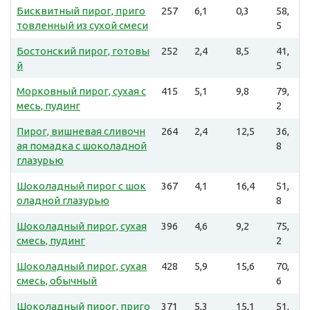
Бисквитный пирог, приго
257
6,1
0,3
58,
товленный из сухой смеси
5
Бостонский пирог, готовы
252
2,4
8,5
41,
й
5
Морковный пирог, сухая с
415
5,1
9,8
79,
месь, пудинг
2
Пирог, вишневая сливочн
264
2,4
12,5
36,
ая помадка с шоколадной
8
глазурью
Шоколадный пирог с шок
367
4,1
16,4
51,
оладной глазурью
8
Шоколадный пирог, сухая
396
4,6
9,2
75,
смесь, пудинг
2
Шоколадный пирог, сухая
428
5,9
15,6
70,
смесь, обычный
6
Шоколадный пирог, приго
371
5,3
15,1
51,