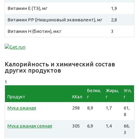
Витамин E (ТЭ), мг
1,9
Витамин PP (Ниациновый эквивалент), мг
2,8
Витамин H (биотин), мкг
3
Калорийность и химический состав
других продуктов
1
Белки,
Жиры,
Угл,
Продукт
ККал
г
г
г
Мука ржаная
298
8,9
1,7
61,
8
Мука ржаная сеяная
305
6,9
1,4
66,
3