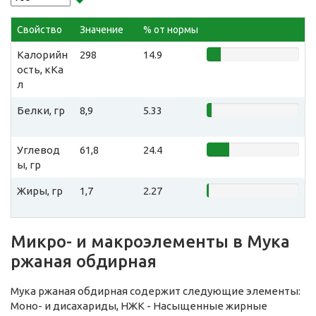
Свойство
Значение
% от нормы
Калорийн
298
14.9
ость, кКа
л
Белки, гр
8,9
5.33
Углевод
61,8
24.4
ы, гр
Жиры, гр
1,7
2.27
Микро- и макроэлементы в Мука
ржаная обдирная
Мука ржаная обдирная содержит следующие элементы:
Моно- и дисахариды, НЖК - Насыщенные жирные