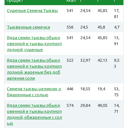
Продукт
ККал
г
г
г
Сушеные Семена Тыквы
541
24,54
45,85
17,
81
Тыквенные семечки
556
24,5
45,8
4,7
Ядра семян тыквы обыкн
541
24,54
45,85
13,
овенной и тыквы крупноп
91
лодной, сушеные
Ядра семян тыквы обыкн
522
32,97
42,13
9,5
овенной и тыквы крупноп
3
лодной, жареные без доб
авления соли
Семена тыквы целиком, о
446
18,55
19,4
53,
бжаренные с солью
75
Ядра семян тыквы обыкн
574
29,84
49,05
14,
овенной и тыквы крупноп
71
лодной, обжаренные с сол
ью