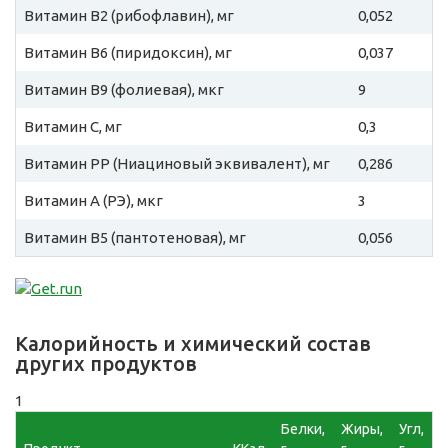
Витамин B2 (рибофлавин), мг
0,052
Витамин B6 (пиридоксин), мг
0,037
Витамин B9 (фолиевая), мкг
9
Витамин C, мг
0,3
Витамин PP (Ниациновый эквивалент), мг
0,286
Витамин A (РЭ), мкг
3
Витамин B5 (пантотеновая), мг
0,056
Калорийность и химический состав
других продуктов
1
Белки,
Жиры,
Угл,