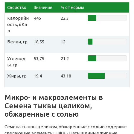
Свойство
Значение
% от нормы
Калорийн
446
22.3
ость, кКа
л
Белки, гр
18,55
12
Углевод
53,75
21.2
ы, гр
Жиры, гр
19,4
43.18
Микро- и макроэлементы в
Семена тыквы целиком,
обжаренные с солью
Семена тыквы целиком, обжаренные с солью содержит
следующие элементы: НЖК - Насыщенные жирные