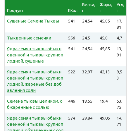
Белки,
Жиры,
Угл,
Продукт
ККал
г
г
г
Сушеные Семена Тыквы
541
24,54
45,85
17,
81
Тыквенные семечки
556
24,5
45,8
4,7
Ядра семян тыквы обыкн
541
24,54
45,85
13,
овенной и тыквы крупноп
91
лодной, сушеные
Ядра семян тыквы обыкн
522
32,97
42,13
9,5
овенной и тыквы крупноп
3
лодной, жареные без доб
авления соли
Семена тыквы целиком, о
446
18,55
19,4
53,
бжаренные с солью
75
Ядра семян тыквы обыкн
574
29,84
49,05
14,
овенной и тыквы крупноп
71
лодной, обжаренные с сол