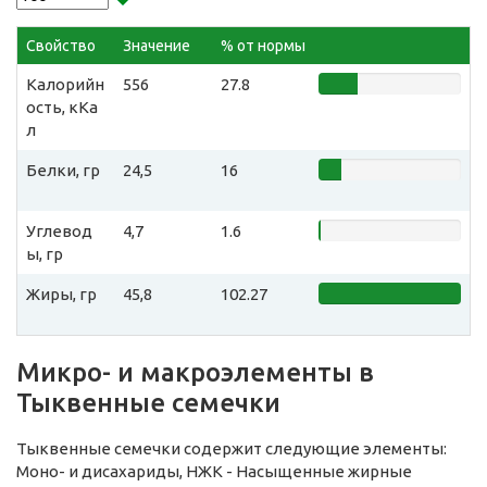
Свойство
Значение
% от нормы
Калорийн
556
27.8
ость, кКа
л
Белки, гр
24,5
16
Углевод
4,7
1.6
ы, гр
Жиры, гр
45,8
102.27
Микро- и макроэлементы в
Тыквенные семечки
Тыквенные семечки содержит следующие элементы:
Моно- и дисахариды, НЖК - Насыщенные жирные