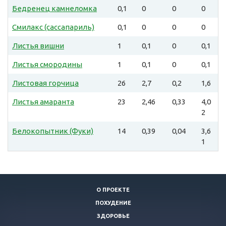
Бедренец камнеломка
0,1
0
0
0
Смилакс (сассапариль)
0,1
0
0
0
Листья вишни
1
0,1
0
0,1
Листья смородины
1
0,1
0
0,1
Листовая горчица
26
2,7
0,2
1,6
Листья амаранта
23
2,46
0,33
4,0
2
Белокопытник (Фуки)
14
0,39
0,04
3,6
1
О ПРОЕКТЕ
ПОХУДЕНИЕ
ЗДОРОВЬЕ