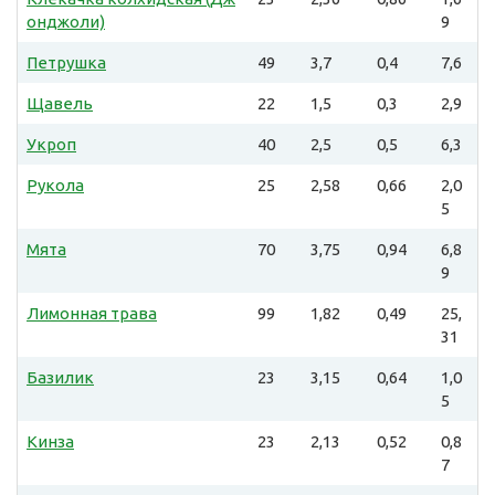
онджоли)
9
Петрушка
49
3,7
0,4
7,6
Щавель
22
1,5
0,3
2,9
Укроп
40
2,5
0,5
6,3
Рукола
25
2,58
0,66
2,0
5
Мята
70
3,75
0,94
6,8
9
Лимонная трава
99
1,82
0,49
25,
31
Базилик
23
3,15
0,64
1,0
5
Кинза
23
2,13
0,52
0,8
7