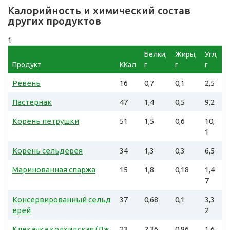
Калорийность и химический состав
других продуктов
1
Белки,
Жиры,
Угл,
Продукт
ККал
г
г
г
Ревень
16
0,7
0,1
2,5
Пастернак
47
1,4
0,5
9,2
Корень петрушки
51
1,5
0,6
10,
1
Корень сельдерея
34
1,3
0,3
6,5
Маринованная спаржа
15
1,8
0,18
1,4
7
Консервированный сельд
37
0,68
0,1
3,3
ерей
2
Клекачка колхидская (Дж
23
2,36
0,86
1,6