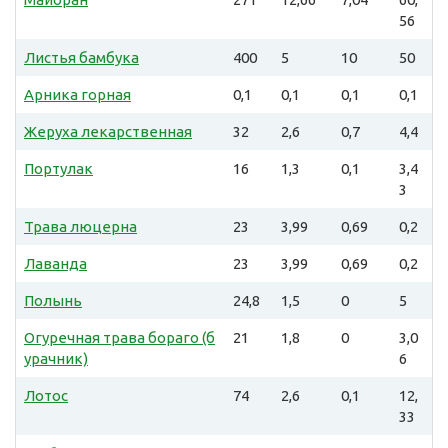
56
Листья бамбука
400
5
10
50
Арника горная
0,1
0,1
0,1
0,1
Жеруха лекарственная
32
2,6
0,7
4,4
Портулак
16
1,3
0,1
3,4
3
Трава люцерна
23
3,99
0,69
0,2
Лаванда
23
3,99
0,69
0,2
Полынь
24,8
1,5
0
5
Огуречная трава бораго (б
21
1,8
0
3,0
урачник)
6
Лотос
74
2,6
0,1
12,
33