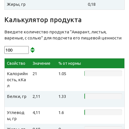
Жиры, гр
0,18
Калькулятор продукта
Введите количество продукта "Амарант, листья,
вареные, с солью" для подсчета его пищевой ценности
Свойство
Значение
% от нормы
Калорийн
21
1.05
ость, кКа
л
Белки, гр
2,11
1.33
Углевод
4,11
1.6
ы, гр