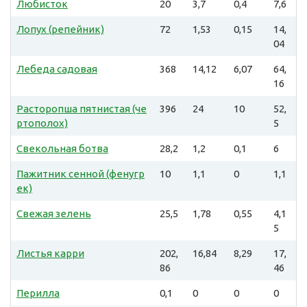
Любисток
20
3,7
0,4
7,6
Лопух (репейник)
72
1,53
0,15
14,
04
Лебеда садовая
368
14,12
6,07
64,
16
Расторопша пятнистая (че
396
24
10
52,
ртополох)
5
Свекольная ботва
28,2
1,2
0,1
6
Пажитник сенной (фенугр
10
1,1
0
1,1
ек)
Свежая зелень
25,5
1,78
0,55
4,1
5
Листья карри
202,
16,84
8,29
17,
86
46
Перилла
0,1
0
0
0