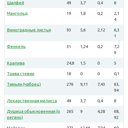
Шалфей
49
3,7
0,4
8
Мангольд
19
1,8
0,2
2,1
4
Виноградные листья
93
5,6
2,12
6,3
1
Фенхель
31
1,24
0,2
7,2
9
Крапива
24,8
1,5
0
5
Трава стевия
18
0
0
0,1
Тимьян (чабрец)
276
9,11
7,43
63,
94
Лекарственная мелисса
49
3,7
0,4
8
Душица обыкновенная (о
265
9
4,28
68,
регано)
92
Майоран
271
12,66
7,04
60,