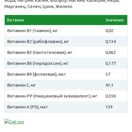
Вода, Натрий, Калий, Фосфор, Магний, Кальций, Медь,
Марганец, Селен, Цинк, Железо.
Витамин
Значение
Витамин B1 (тиамин), мг
0,02
Витамин B2 (рибофлавин), мг
0,134
Витамин B3 (пантотеновая), мг
0,062
Витамин B6 (пиридоксин), мг
0,177
Витамин B9 (фолиевая), мкг
57
Витамин C, мг
41,1
Витамин PP (Ниациновый эквивалент), мг
0,559
Витамин A (РЭ), мкг
139