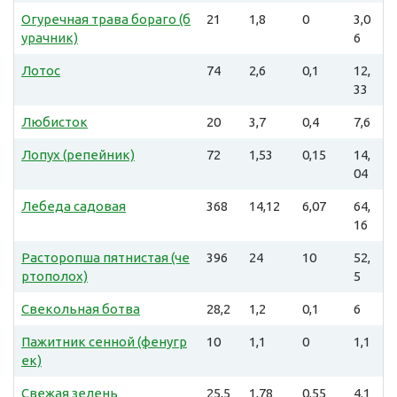
Огуречная трава бораго (б
21
1,8
0
3,0
урачник)
6
Лотос
74
2,6
0,1
12,
33
Любисток
20
3,7
0,4
7,6
Лопух (репейник)
72
1,53
0,15
14,
04
Лебеда садовая
368
14,12
6,07
64,
16
Расторопша пятнистая (че
396
24
10
52,
ртополох)
5
Свекольная ботва
28,2
1,2
0,1
6
Пажитник сенной (фенугр
10
1,1
0
1,1
ек)
Свежая зелень
25,5
1,78
0,55
4,1