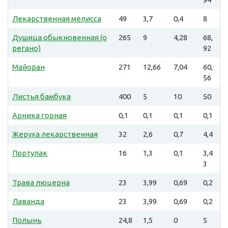
Лекарственная мелисса
49
3,7
0,4
8
Душица обыкновенная (о
265
9
4,28
68,
регано)
92
Майоран
271
12,66
7,04
60,
56
Листья бамбука
400
5
10
50
Арника горная
0,1
0,1
0,1
0,1
Жеруха лекарственная
32
2,6
0,7
4,4
Портулак
16
1,3
0,1
3,4
3
Трава люцерна
23
3,99
0,69
0,2
Лаванда
23
3,99
0,69
0,2
Полынь
24,8
1,5
0
5