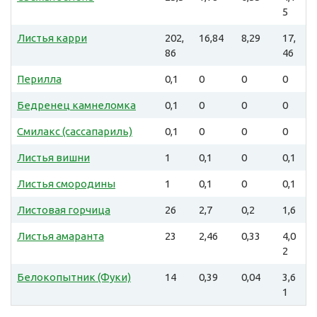
5
Листья карри
202,
16,84
8,29
17,
86
46
Перилла
0,1
0
0
0
Бедренец камнеломка
0,1
0
0
0
Смилакс (сассапариль)
0,1
0
0
0
Листья вишни
1
0,1
0
0,1
Листья смородины
1
0,1
0
0,1
Листовая горчица
26
2,7
0,2
1,6
Листья амаранта
23
2,46
0,33
4,0
2
Белокопытник (Фуки)
14
0,39
0,04
3,6
1