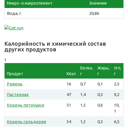
Микро- и макроэлемент
Значение
Вода, г.
20,86
Калорийность и химический состав
других продуктов
1
Белки,
Жиры,
Угл,
Продукт
ККал
г
г
г
Ревень
16
0,7
0,1
2,5
Пастернак
47
1,4
0,5
9,2
Корень петрушки
51
1,5
0,6
10,
1
Корень сельдерея
34
1,3
0,3
6,5