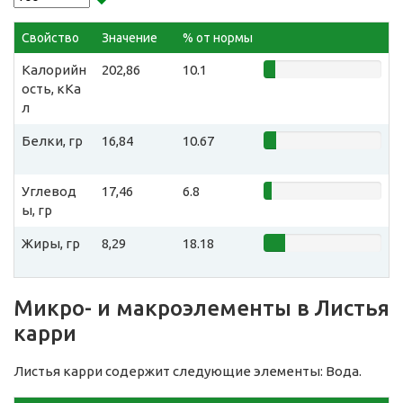
Свойство
Значение
% от нормы
Калорийн
202,86
10.1
ость, кКа
л
Белки, гр
16,84
10.67
Углевод
17,46
6.8
ы, гр
Жиры, гр
8,29
18.18
Микро- и макроэлементы в Листья
карри
Листья карри содержит следующие элементы: Вода.