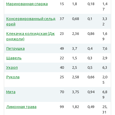
Маринованная спаржа
15
1,8
0,18
1,4
7
Консервированный сельд
37
0,68
0,1
3,3
ерей
2
Клекачка колхидская (Дж
23
2,36
0,86
1,6
онджоли)
9
Петрушка
49
3,7
0,4
7,6
Щавель
22
1,5
0,3
2,9
Укроп
40
2,5
0,5
6,3
Рукола
25
2,58
0,66
2,0
5
Мята
70
3,75
0,94
6,8
9
Лимонная трава
99
1,82
0,49
25,
31