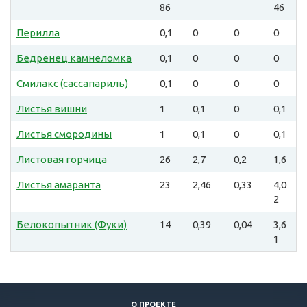
86
46
Перилла
0,1
0
0
0
Бедренец камнеломка
0,1
0
0
0
Смилакс (сассапариль)
0,1
0
0
0
Листья вишни
1
0,1
0
0,1
Листья смородины
1
0,1
0
0,1
Листовая горчица
26
2,7
0,2
1,6
Листья амаранта
23
2,46
0,33
4,0
2
Белокопытник (Фуки)
14
0,39
0,04
3,6
1
О ПРОЕКТЕ