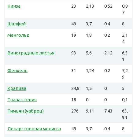
Кинза
23
2,13
0,52
0,8
7
Шалфей
49
3,7
0,4
8
Мангольд
19
1,8
0,2
2,1
4
Виноградные листья
93
5,6
2,12
6,3
1
Фенхель
31
1,24
0,2
7,2
9
Крапива
24,8
1,5
0
5
Трава стевия
18
0
0
0,1
Тимьян (чабрец)
276
9,11
7,43
63,
94
Лекарственная мелисса
49
3,7
0,4
8