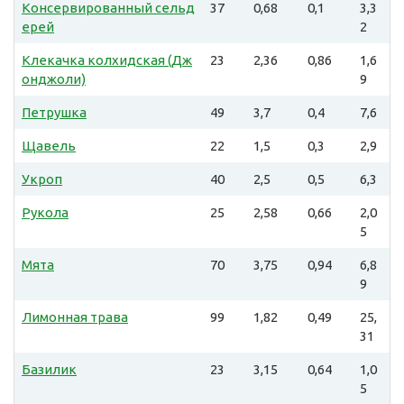
Консервированный сельд
37
0,68
0,1
3,3
ерей
2
Клекачка колхидская (Дж
23
2,36
0,86
1,6
онджоли)
9
Петрушка
49
3,7
0,4
7,6
Щавель
22
1,5
0,3
2,9
Укроп
40
2,5
0,5
6,3
Рукола
25
2,58
0,66
2,0
5
Мята
70
3,75
0,94
6,8
9
Лимонная трава
99
1,82
0,49
25,
31
Базилик
23
3,15
0,64
1,0
5