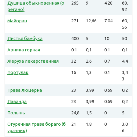
Душица обыкновенная (о
265
9
4,28
68,
регано)
92
Майоран
271
12,66
7,04
60,
56
Листья бамбука
400
5
10
50
Арника горная
0,1
0,1
0,1
0,1
Жеруха лекарственная
32
2,6
0,7
4,4
Портулак
16
1,3
0,1
3,4
3
Трава люцерна
23
3,99
0,69
0,2
Лаванда
23
3,99
0,69
0,2
Полынь
24,8
1,5
0
5
Огуречная трава бораго (б
21
1,8
0
3,0
урачник)
6