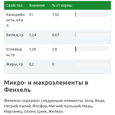
Свойство
Значение
% от нормы
Калорийн
31
1.55
ость, кКа
л
Белки, гр
1,24
0.67
Углевод
7,29
2.8
ы, гр
Жиры, гр
0,2
0
Микро- и макроэлементы в
Фенхель
Фенхель содержит следующие элементы: Зола, Вода,
Натрий, Калий, Фосфор, Магний, Кальций, Медь,
Марганец, Селен, Цинк, Железо.