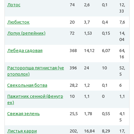
Лотос
74
2,6
0,1
12,
33
Любисток
20
3,7
0,4
7,6
Лопух (репейник)
72
1,53
0,15
14,
04
Лебеда садовая
368
14,12
6,07
64,
16
Расторопша пятнистая (че
396
24
10
52,
ртополох)
5
Свекольная ботва
28,2
1,2
0,1
6
Пажитник сенной (фенугр
10
1,1
0
1,1
ек)
Свежая зелень
25,5
1,78
0,55
4,1
5
Листья карри
202,
16,84
8,29
17,