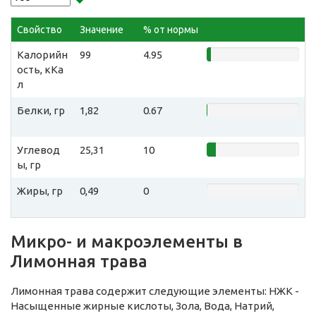
Свойство
Значение
% от нормы
Калорийн
99
4.95
ость, кКа
л
Белки, гр
1,82
0.67
Углевод
25,31
10
ы, гр
Жиры, гр
0,49
0
Микро- и макроэлементы в
Лимонная трава
Лимонная трава содержит следующие элементы: НЖК -
Насыщенные жирные кислоты, Зола, Вода, Натрий,