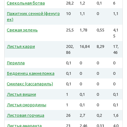
Свекольная ботва
28,2
1,2
0,1
6
Пажитник сенной (фенугр
10
1,1
0
1,1
ек)
Свежая зелень
25,5
1,78
0,55
4,1
5
Листья карри
202,
16,84
8,29
17,
86
46
Перилла
0,1
0
0
0
Бедренец камнеломка
0,1
0
0
0
Смилакс (сассапариль)
0,1
0
0
0
Листья вишни
1
0,1
0
0,1
Листья смородины
1
0,1
0
0,1
Листовая горчица
26
2,7
0,2
1,6
Листья амаранта
23
2,46
0,33
4,0