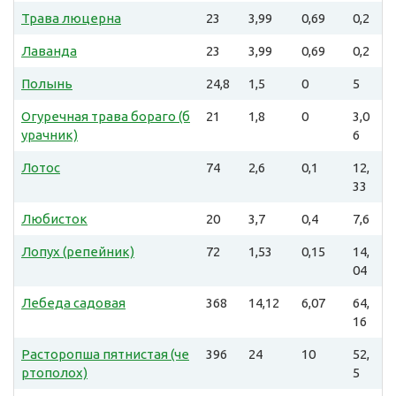
Трава люцерна
23
3,99
0,69
0,2
Лаванда
23
3,99
0,69
0,2
Полынь
24,8
1,5
0
5
Огуречная трава бораго (б
21
1,8
0
3,0
урачник)
6
Лотос
74
2,6
0,1
12,
33
Любисток
20
3,7
0,4
7,6
Лопух (репейник)
72
1,53
0,15
14,
04
Лебеда садовая
368
14,12
6,07
64,
16
Расторопша пятнистая (че
396
24
10
52,
ртополох)
5