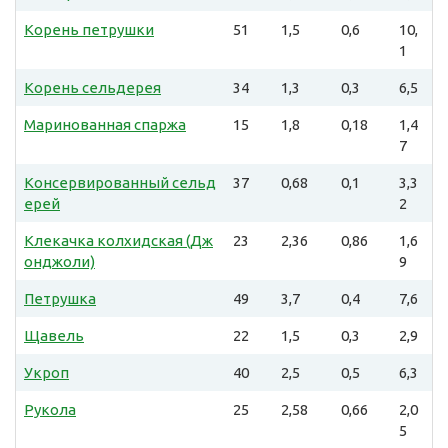
Корень петрушки
51
1,5
0,6
10,
1
Корень сельдерея
34
1,3
0,3
6,5
Маринованная спаржа
15
1,8
0,18
1,4
7
Консервированный сельд
37
0,68
0,1
3,3
ерей
2
Клекачка колхидская (Дж
23
2,36
0,86
1,6
онджоли)
9
Петрушка
49
3,7
0,4
7,6
Щавель
22
1,5
0,3
2,9
Укроп
40
2,5
0,5
6,3
Рукола
25
2,58
0,66
2,0
5