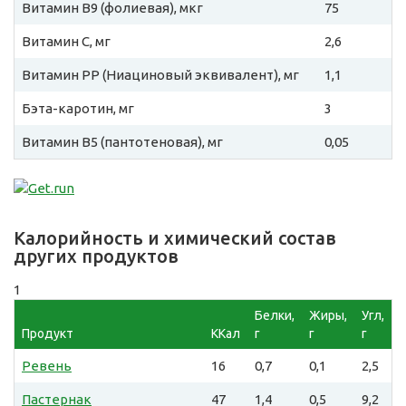
Витамин B9 (фолиевая), мкг
75
Витамин C, мг
2,6
Витамин PP (Ниациновый эквивалент), мг
1,1
Бэта-каротин, мг
3
Витамин B5 (пантотеновая), мг
0,05
Калорийность и химический состав
других продуктов
1
Белки,
Жиры,
Угл,
Продукт
ККал
г
г
г
Ревень
16
0,7
0,1
2,5
Пастернак
47
1,4
0,5
9,2