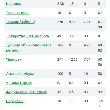
Крапива
24,8
1,5
0
5
Трава стевия
18
0
0
0,1
Тимьян (чабрец)
276
9,11
7,43
63,
94
Лекарственная мелисса
49
3,7
0,4
8
Душица обыкновенная (о
265
9
4,28
68,
регано)
92
Майоран
271
12,66
7,04
60,
56
Листья бамбука
400
5
10
50
Арника горная
0,1
0,1
0,1
0,1
Жеруха лекарственная
32
2,6
0,7
4,4
Портулак
16
1,3
0,1
3,4
3