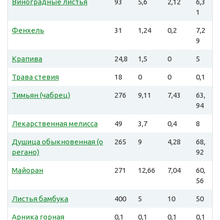
Виноградные листья
93
5,6
2,12
6,3
1
Фенхель
31
1,24
0,2
7,2
9
Крапива
24,8
1,5
0
5
Трава стевия
18
0
0
0,1
Тимьян (чабрец)
276
9,11
7,43
63,
94
Лекарственная мелисса
49
3,7
0,4
8
Душица обыкновенная (о
265
9
4,28
68,
регано)
92
Майоран
271
12,66
7,04
60,
56
Листья бамбука
400
5
10
50
Арника горная
0,1
0,1
0,1
0,1