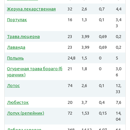
Жеруха лекарственная
32
2,6
0,7
4,4
Портулак
16
1,3
0,1
3,4
3
Трава люцерна
23
3,99
0,69
0,2
Лаванда
23
3,99
0,69
0,2
Полынь
24,8
1,5
0
5
Огуречная трава бораго (б
21
1,8
0
3,0
урачник)
6
Лотос
74
2,6
0,1
12,
33
Любисток
20
3,7
0,4
7,6
Лопух (репейник)
72
1,53
0,15
14,
04
Лебеда садовая
368
14,12
6,07
64,