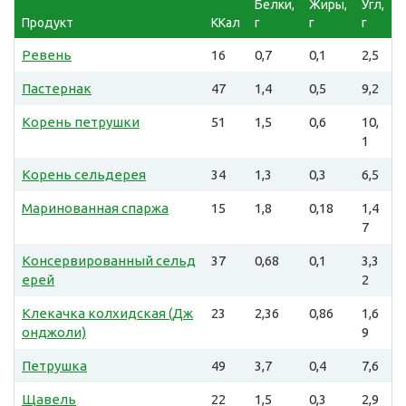
Белки,
Жиры,
Угл,
Продукт
ККал
г
г
г
Ревень
16
0,7
0,1
2,5
Пастернак
47
1,4
0,5
9,2
Корень петрушки
51
1,5
0,6
10,
1
Корень сельдерея
34
1,3
0,3
6,5
Маринованная спаржа
15
1,8
0,18
1,4
7
Консервированный сельд
37
0,68
0,1
3,3
ерей
2
Клекачка колхидская (Дж
23
2,36
0,86
1,6
онджоли)
9
Петрушка
49
3,7
0,4
7,6
Щавель
22
1,5
0,3
2,9