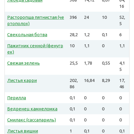
16
Расторопша пятнистая (че
396
24
10
52,
ртополох)
5
Свекольная ботва
28,2
1,2
0,1
6
Пажитник сенной (фенугр
10
1,1
0
1,1
ек)
Свежая зелень
25,5
1,78
0,55
4,1
5
Листья карри
202,
16,84
8,29
17,
86
46
Перилла
0,1
0
0
0
Бедренец камнеломка
0,1
0
0
0
Смилакс (сассапариль)
0,1
0
0
0
Листья вишни
1
0,1
0
0,1