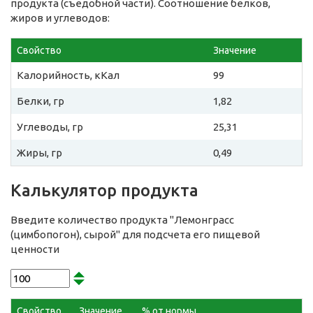
продукта (съедобной части). Соотношение белков,
жиров и углеводов:
Свойство
Значение
Калорийность, кКал
99
Белки, гр
1,82
Углеводы, гр
25,31
Жиры, гр
0,49
Калькулятор продукта
Введите количество продукта "Лемонграсс
(цимбопогон), сырой" для подсчета его пищевой
ценности
Свойство
Значение
% от нормы