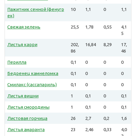
Пажитник сенной (фенугр
10
1,1
0
1,1
ек)
Свежая зелень
25,5
1,78
0,55
4,1
5
Листья карри
202,
16,84
8,29
17,
86
46
Перилла
0,1
0
0
0
Бедренец камнеломка
0,1
0
0
0
Смилакс (сассапариль)
0,1
0
0
0
Листья вишни
1
0,1
0
0,1
Листья смородины
1
0,1
0
0,1
Листовая горчица
26
2,7
0,2
1,6
Листья амаранта
23
2,46
0,33
4,0
2