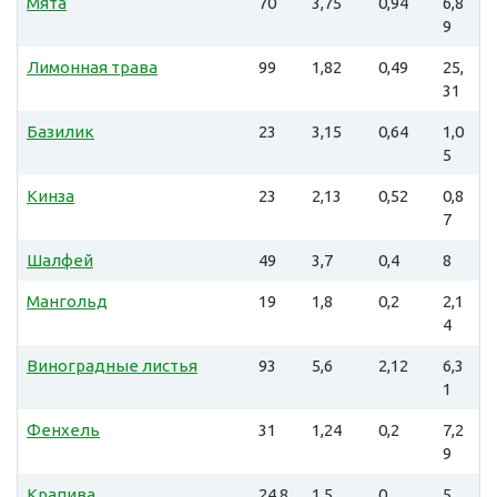
Мята
70
3,75
0,94
6,8
9
Лимонная трава
99
1,82
0,49
25,
31
Базилик
23
3,15
0,64
1,0
5
Кинза
23
2,13
0,52
0,8
7
Шалфей
49
3,7
0,4
8
Мангольд
19
1,8
0,2
2,1
4
Виноградные листья
93
5,6
2,12
6,3
1
Фенхель
31
1,24
0,2
7,2
9
Крапива
24,8
1,5
0
5