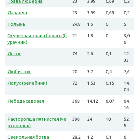
Трава люцерна
23
3,99
0,69
0,2
Лаванда
23
3,99
0,69
0,2
Полынь
24,8
1,5
0
5
Огуречная трава бораго (б
21
1,8
0
3,0
урачник)
6
Лотос
74
2,6
0,1
12,
33
Любисток
20
3,7
0,4
7,6
Лопух (репейник)
72
1,53
0,15
14,
04
Лебеда садовая
368
14,12
6,07
64,
16
Расторопша пятнистая (че
396
24
10
52,
ртополох)
5
Свекольная ботва
28,2
1,2
0,1
6