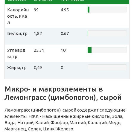
Калорийн
99
4.95
ость, кКа
л
Белки, гр
1,82
0.67
Углевод
25,31
10
ы, гр
Жиры, гр
0,49
0
Микро- и макроэлементы в
Лемонграсс (цимбопогон), сырой
Лемонграсс (цимбопогон), сырой содержит следующие
элементы: НЖК - Насыщенные жирные кислоты, Зола,
Вода, Натрий, Калий, Фосфор, Магний, Кальций, Медь,
Марганец, Селен, Цинк, Железо.