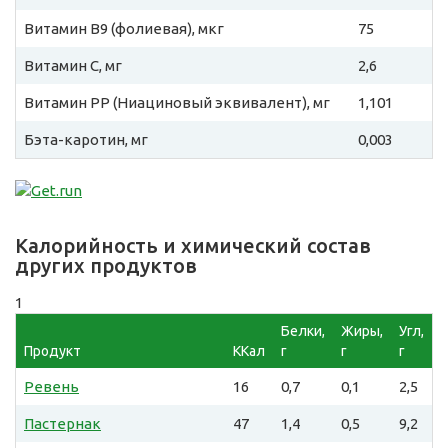
Витамин B9 (фолиевая), мкг
75
Витамин C, мг
2,6
Витамин PP (Ниациновый эквивалент), мг
1,101
Бэта-каротин, мг
0,003
Калорийность и химический состав
других продуктов
1
Белки,
Жиры,
Угл,
Продукт
ККал
г
г
г
Ревень
16
0,7
0,1
2,5
Пастернак
47
1,4
0,5
9,2