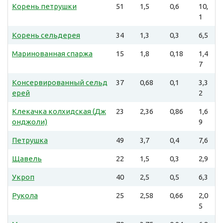
Корень петрушки
51
1,5
0,6
10,
1
Корень сельдерея
34
1,3
0,3
6,5
Маринованная спаржа
15
1,8
0,18
1,4
7
Консервированный сельд
37
0,68
0,1
3,3
ерей
2
Клекачка колхидская (Дж
23
2,36
0,86
1,6
онджоли)
9
Петрушка
49
3,7
0,4
7,6
Щавель
22
1,5
0,3
2,9
Укроп
40
2,5
0,5
6,3
Рукола
25
2,58
0,66
2,0
5