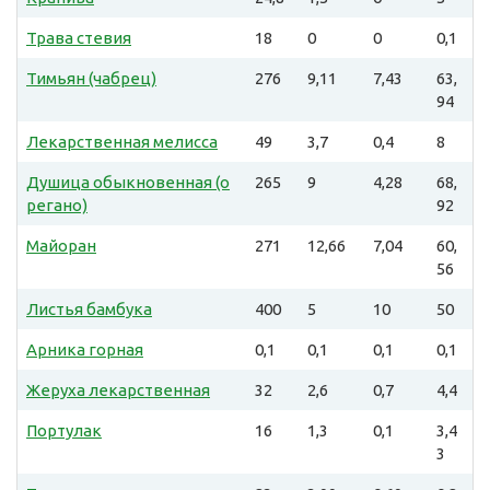
Трава стевия
18
0
0
0,1
Тимьян (чабрец)
276
9,11
7,43
63,
94
Лекарственная мелисса
49
3,7
0,4
8
Душица обыкновенная (о
265
9
4,28
68,
регано)
92
Майоран
271
12,66
7,04
60,
56
Листья бамбука
400
5
10
50
Арника горная
0,1
0,1
0,1
0,1
Жеруха лекарственная
32
2,6
0,7
4,4
Портулак
16
1,3
0,1
3,4
3