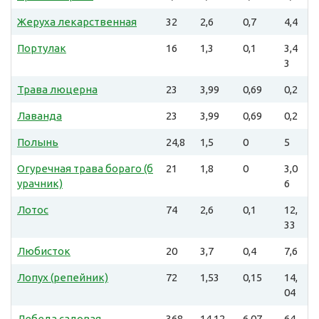
Жеруха лекарственная
32
2,6
0,7
4,4
Портулак
16
1,3
0,1
3,4
3
Трава люцерна
23
3,99
0,69
0,2
Лаванда
23
3,99
0,69
0,2
Полынь
24,8
1,5
0
5
Огуречная трава бораго (б
21
1,8
0
3,0
урачник)
6
Лотос
74
2,6
0,1
12,
33
Любисток
20
3,7
0,4
7,6
Лопух (репейник)
72
1,53
0,15
14,
04
Лебеда садовая
368
14,12
6,07
64,