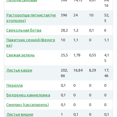
16
Расторопша пятнистая (че
396
24
10
52,
ртополох)
5
Свекольная ботва
28,2
1,2
0,1
6
Пажитник сенной (фенугр
10
1,1
0
1,1
ек)
Свежая зелень
25,5
1,78
0,55
4,1
5
Листья карри
202,
16,84
8,29
17,
86
46
Перилла
0,1
0
0
0
Бедренец камнеломка
0,1
0
0
0
Смилакс (сассапариль)
0,1
0
0
0
Листья вишни
1
0,1
0
0,1