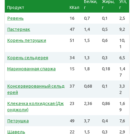
Белки,
Жиры,
Угл,
Продукт
ККал
г
г
г
Ревень
16
0,7
0,1
2,5
Пастернак
47
1,4
0,5
9,2
Корень петрушки
51
1,5
0,6
10,
1
Корень сельдерея
34
1,3
0,3
6,5
Маринованная спаржа
15
1,8
0,18
1,4
7
Консервированный сельд
37
0,68
0,1
3,3
ерей
2
Клекачка колхидская (Дж
23
2,36
0,86
1,6
онджоли)
9
Петрушка
49
3,7
0,4
7,6
Щавель
22
1,5
0,3
2,9