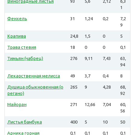
Виноградные листья
93
5,6
2,12
6,3
1
Фенхель
31
1,24
0,2
7,2
9
Крапива
24,8
1,5
0
5
Трава стевия
18
0
0
0,1
Тимьян (чабрец)
276
9,11
7,43
63,
94
Лекарственная мелисса
49
3,7
0,4
8
Душица обыкновенная (о
265
9
4,28
68,
регано)
92
Майоран
271
12,66
7,04
60,
56
Листья бамбука
400
5
10
50
Арника горная
0,1
0,1
0,1
0,1