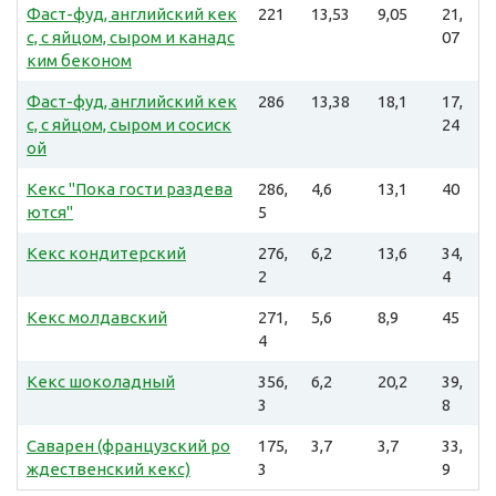
Фаст-фуд, английский кек
221
13,53
9,05
21,
с, с яйцом, сыром и канадс
07
ким беконом
Фаст-фуд, английский кек
286
13,38
18,1
17,
с, с яйцом, сыром и сосиск
24
ой
Кекс "Пока гости раздева
286,
4,6
13,1
40
ются"
5
Кекс кондитерский
276,
6,2
13,6
34,
2
4
Кекс молдавский
271,
5,6
8,9
45
4
Кекс шоколадный
356,
6,2
20,2
39,
3
8
Саварен (французский ро
175,
3,7
3,7
33,
ждественский кекс)
3
9