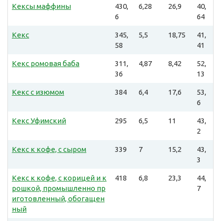
Кексы маффины
430,
6,28
26,9
40,
6
64
Кекс
345,
5,5
18,75
41,
58
41
Кекс ромовая баба
311,
4,87
8,42
52,
36
13
Кекс с изюмом
384
6,4
17,6
53,
6
Кекс Уфимский
295
6,5
11
43,
2
Кекс к кофе, с сыром
339
7
15,2
43,
3
Кекс к кофе, с корицей и к
418
6,8
23,3
44,
рошкой, промышленно пр
7
иготовленный, обогащен
ный