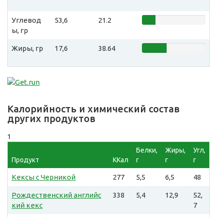
Углевод
53,6
21.2
ы, гр
Жиры, гр
17,6
38.64
Калорийность и химический состав
других продуктов
1
Белки,
Жиры,
Угл,
Продукт
ККал
г
г
г
Кексы с Черникой
277
5,5
6,5
48
Рождественский английс
338
5,4
12,9
52,
кий кекс
7