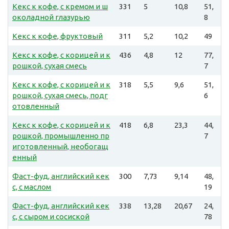
Кекс к кофе, с кремом и ш
331
5
10,8
51,
околадной глазурью
8
Кекс к кофе, фруктовый
311
5,2
10,2
49
Кекс к кофе, с корицей и к
436
4,8
12
77,
рошкой, сухая смесь
7
Кекс к кофе, с корицей и к
318
5,5
9,6
51,
рошкой, сухая смесь, подг
6
отовленный
Кекс к кофе, с корицей и к
418
6,8
23,3
44,
рошкой, промышленно пр
7
иготовленный, необогащ
енный
Фаст-фуд, английский кек
300
7,73
9,14
48,
с, с маслом
19
Фаст-фуд, английский кек
338
13,28
20,67
24,
с, с сыром и сосиской
78