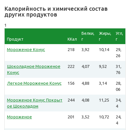
Калорийность и химический состав
других продуктов
1
Белки,
Жиры,
Угл,
Продукт
ККал
г
г
г
Мороженое Конус
218
3,92
10,14
29,
26
Шоколадное Мороженое
222
4,07
9,52
31,
Конус
76
Легкое Мороженое Конус
156
4,88
3,14
28,
06
Мороженое Конус Покрыт
244
4,08
11,25
34,
ое Шоколадом
4
Мороженое
201
3,52
10,72
24,
4