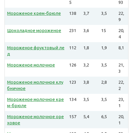
5
93
Мороженое крем-брюле
138
3,7
3,5
22,
9
Шоколадное мороженое
231
3,6
15
20,
4
Мороженое фруктовый ле
112
1,8
1,9
8,1
д
Мороженое молочное
126
3,2
3,5
21,
3
Мороженое молочное клу
123
3,8
2,8
22,
бничное
2
Мороженое молочное кре
134
3,5
3,5
23,
м-брюле
1
Мороженое молочное оре
157
5,4
6,5
20,
ховое
1