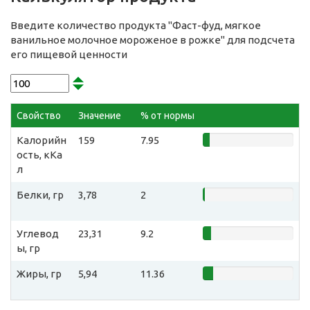
Введите количество продукта "Фаст-фуд, мягкое
ванильное молочное мороженое в рожке" для подсчета
его пищевой ценности
Свойство
Значение
% от нормы
Калорийн
159
7.95
ость, кКа
л
Белки, гр
3,78
2
Углевод
23,31
9.2
ы, гр
Жиры, гр
5,94
11.36