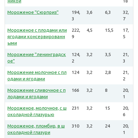
никой
18
Мороженое "Сюрприз"
194,
3,6
6,3
32,
3
7
Мороженое с плодами или
222,
4,5
15,5
17,
ягодами консервированн
9
5
ыми
Морожение "ленинградск
124,
3,2
3,5
21,
ое"
2
3
Морожение молочное с пл
124
3,2
2,8
21,
одами и ягодами
2
Морожение сливочное с п
166
3,2
8
20,
лодами и ягодами
1
Мороженое, молочное, с ш
231
3,2
15
20,
околадной глазурью
6
Мороженое, пломбир, в ш
310
3,2
24
20,
околадной глазури
1