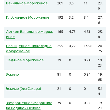
Ванильное Мороженое
201
3,5
11
23,
6
Клубничное Мороженое
192
3,2
8,4
27,
6
Легкое Ванильное Морож
165
4,78
4,83
25,
еное
8
Насыщенное Шоколадно
255
4,72
16,98
20,
е Мороженое
75
Ледяное Мороженое
79
0
0,24
19,
23
Эскимо
81
0
0,24
19,
68
Эскимо (без Сахара)
21
0
0
5,1
4
Замороженное Морожное
79
0
0,24
19,
на Водяной Основе
23