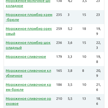
Мороженое молочное шо
138
4,2
3,5
23
коладное
Мороженое пломбир крем
235
3
15
23
-брюле
Мороженое пломбир орех
259
5,2
18
19,
овый
9
Мороженое пломбир шок
236
3,6
15
22,
оладный
3
Мороженое сливочное
179
3,3
10
19,
8
Мороженое сливочное кл
165
3,8
8
20,
убничное
9
Мороженое сливочное кр
186
3,5
10
21,
ем-брюле
6
Мороженое сливочное ор
210
5,5
13
18,
еховое
6