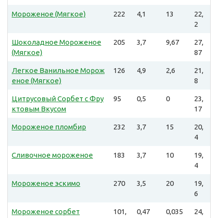
Мороженое (Мягкое)
222
4,1
13
22,
2
Шоколадное Мороженое
205
3,7
9,67
27,
(Мягкое)
87
Легкое Ванильное Морож
126
4,9
2,6
21,
еное (Мягкое)
8
Цитрусовый Сорбет с Фру
95
0,5
0
23,
ктовым Вкусом
17
Мороженое пломбир
232
3,7
15
20,
4
Сливочное мороженое
183
3,7
10
19,
4
Мороженое эскимо
270
3,5
20
19,
6
Мороженое сорбет
101,
0,47
0,035
24,