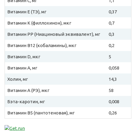
Витамин C, мг
1,1
Витамин E (ТЭ), мг
0,37
Витамин К (филлохинон), мкг
0,7
Витамин PP (Ниациновый эквивалент), мг
0,3
Витамин B12 (кобаламины), мкг
0,2
Витамин D, мкг
5
Витамин A, мг
0,058
Холин, мг
14,3
Витамин A (РЭ), мкг
58
Бэта-каротин, мг
0,008
Витамин B5 (пантотеновая), мг
0,26