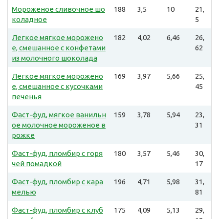
Мороженое сливочное шо
188
3,5
10
21,
коладное
5
Легкое мягкое морожено
182
4,02
6,46
26,
е, смешанное с конфетами
62
из молочного шоколада
Легкое мягкое морожено
169
3,97
5,66
25,
е, смешанное с кусочками
45
печенья
Фаст-фуд, мягкое ванильн
159
3,78
5,94
23,
ое молочное мороженое в
31
рожке
Фаст-фуд, пломбир с горя
180
3,57
5,46
30,
чей помадкой
17
Фаст-фуд, пломбир с кара
196
4,71
5,98
31,
мелью
81
Фаст-фуд, пломбир с клуб
175
4,09
5,13
29,