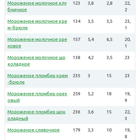
Мороженое молочное клу
123
3,8
2,8
22,
бничное
2
Мороженое молочное кре
134
3,5
3,5
23,
м-брюле
1
Мороженое молочное оре
157
5,4
6,5
20,
ховое
1
Мороженое молочное шо
138
4,2
3,5
23
коладное
Мороженое пломбир крем
235
3
15
23
-брюле
Мороженое пломбир орех
259
5,2
18
19,
овый
9
Мороженое пломбир шок
236
3,6
15
22,
оладный
3
Мороженое сливочное
179
3,3
10
19,
8