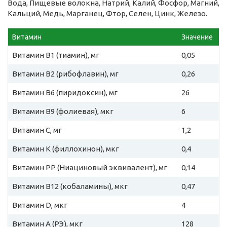
Вода, Пищевые волокна, Натрий, Калий, Фосфор, Магний,
Кальций, Медь, Марганец, Фтор, Селен, Цинк, Железо.
Витамин
Значение
Витамин B1 (тиамин), мг
0,05
Витамин B2 (рибофлавин), мг
0,26
Витамин B6 (пиридоксин), мг
26
Витамин B9 (фолиевая), мкг
6
Витамин C, мг
1,2
Витамин К (филлохинон), мкг
0,4
Витамин PP (Ниациновый эквивалент), мг
0,14
Витамин B12 (кобаламины), мкг
0,47
Витамин D, мкг
4
Витамин A (РЭ), мкг
128