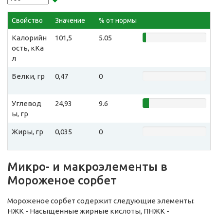
Свойство
Значение
% от нормы
Калорийн
101,5
5.05
ость, кКа
л
Белки, гр
0,47
0
Углевод
24,93
9.6
ы, гр
Жиры, гр
0,035
0
Микро- и макроэлементы в
Мороженое сорбет
Мороженое сорбет содержит следующие элементы:
НЖК - Насыщенные жирные кислоты, ПНЖК -