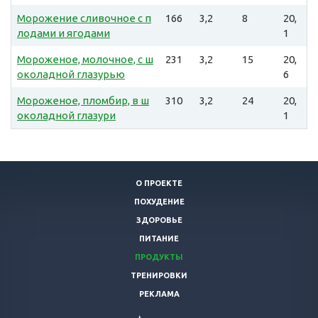
Морожение сливочное с п
166
3,2
8
20,
лодами и ягодами
1
Мороженое, молочное, с ш
231
3,2
15
20,
околадной глазурью
6
Мороженое, пломбир, в ш
310
3,2
24
20,
околадной глазури
1
О ПРОЕКТЕ
ПОХУДЕНИЕ
ЗДОРОВЬЕ
ПИТАНИЕ
ПРОДУКТЫ
ТРЕНИРОВКИ
РЕКЛАМА