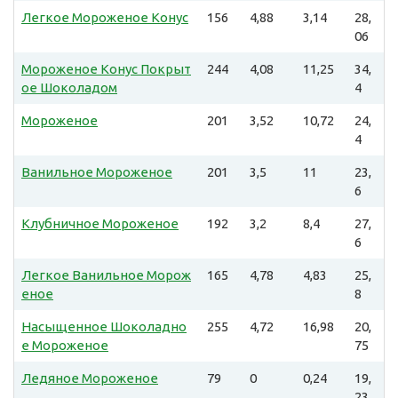
Легкое Мороженое Конус
156
4,88
3,14
28,
06
Мороженое Конус Покрыт
244
4,08
11,25
34,
ое Шоколадом
4
Мороженое
201
3,52
10,72
24,
4
Ванильное Мороженое
201
3,5
11
23,
6
Клубничное Мороженое
192
3,2
8,4
27,
6
Легкое Ванильное Морож
165
4,78
4,83
25,
еное
8
Насыщенное Шоколадно
255
4,72
16,98
20,
е Мороженое
75
Ледяное Мороженое
79
0
0,24
19,
23