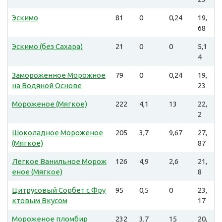
Эскимо
81
0
0,24
19,
68
Эскимо (без Сахара)
21
0
0
5,1
4
Замороженное Морожное
79
0
0,24
19,
на Водяной Основе
23
Мороженое (Мягкое)
222
4,1
13
22,
2
Шоколадное Мороженое
205
3,7
9,67
27,
(Мягкое)
87
Легкое Ванильное Морож
126
4,9
2,6
21,
еное (Мягкое)
8
Цитрусовый Сорбет с Фру
95
0,5
0
23,
ктовым Вкусом
17
Мороженое пломбир
232
3,7
15
20,