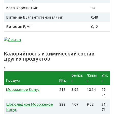
Бэта-каротин, мг
14
Витамин B5 (пантотеновая), мг
0,48
Витамин E, мг
0,12
Калорийность и химический состав
других продуктов
1
Белки,
Жиры,
Угл,
Продукт
ККал
г
г
г
Мороженое Конус
218
3,92
10,14
29,
26
Шоколадное Мороженое
222
4,07
9,52
31,
Конус
76