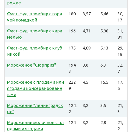
рожке
Фаст-фуд, пломбир с горя
180
3,57
5,46
30,
чей помадкой
17
Фаст-фуд, пломбир с кара
196
4,71
5,98
31,
мелью
81
Фаст-фуд, пломбир с клуб
175
4,09
5,13
29,
никой
18
Мороженое "Сюрприз"
194,
3,6
6,3
32,
3
7
Мороженое с плодами или
222,
4,5
15,5
17,
ягодами консервированн
9
5
ыми
Морожение "ленинградск
124,
3,2
3,5
21,
ое"
2
3
Морожение молочное с пл
124
3,2
2,8
21,
одами и ягодами
2