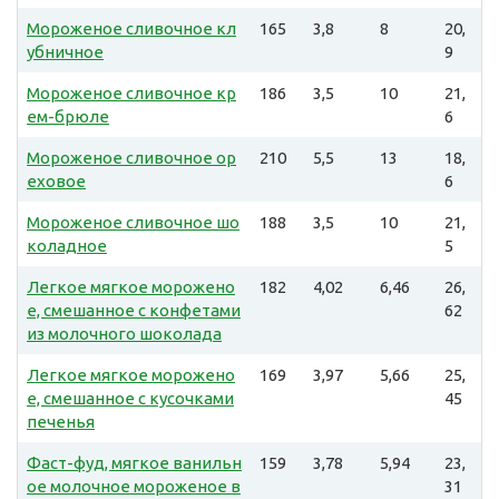
Мороженое сливочное кл
165
3,8
8
20,
убничное
9
Мороженое сливочное кр
186
3,5
10
21,
ем-брюле
6
Мороженое сливочное ор
210
5,5
13
18,
еховое
6
Мороженое сливочное шо
188
3,5
10
21,
коладное
5
Легкое мягкое морожено
182
4,02
6,46
26,
е, смешанное с конфетами
62
из молочного шоколада
Легкое мягкое морожено
169
3,97
5,66
25,
е, смешанное с кусочками
45
печенья
Фаст-фуд, мягкое ванильн
159
3,78
5,94
23,
ое молочное мороженое в
31