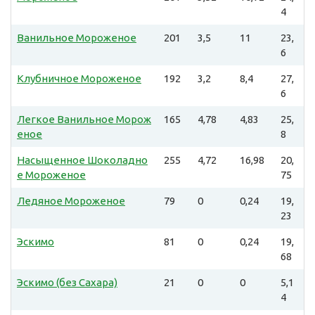
4
Ванильное Мороженое
201
3,5
11
23,
6
Клубничное Мороженое
192
3,2
8,4
27,
6
Легкое Ванильное Морож
165
4,78
4,83
25,
еное
8
Насыщенное Шоколадно
255
4,72
16,98
20,
е Мороженое
75
Ледяное Мороженое
79
0
0,24
19,
23
Эскимо
81
0
0,24
19,
68
Эскимо (без Сахара)
21
0
0
5,1
4