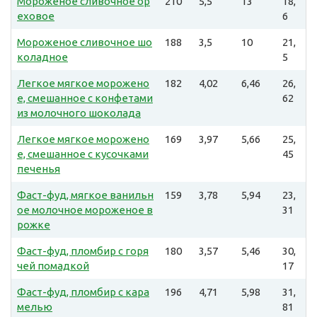
Мороженое сливочное ор
210
5,5
13
18,
еховое
6
Мороженое сливочное шо
188
3,5
10
21,
коладное
5
Легкое мягкое морожено
182
4,02
6,46
26,
е, смешанное с конфетами
62
из молочного шоколада
Легкое мягкое морожено
169
3,97
5,66
25,
е, смешанное с кусочками
45
печенья
Фаст-фуд, мягкое ванильн
159
3,78
5,94
23,
ое молочное мороженое в
31
рожке
Фаст-фуд, пломбир с горя
180
3,57
5,46
30,
чей помадкой
17
Фаст-фуд, пломбир с кара
196
4,71
5,98
31,
мелью
81