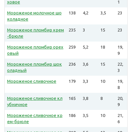
ховое
1
Мороженое молочное шо
138
4,2
3,5
23
коладное
Мороженое пломбир крем
235
3
15
23
-брюле
Мороженое пломбир орех
259
5,2
18
19,
овый
9
Мороженое пломбир шок
236
3,6
15
22,
оладный
3
Мороженое сливочное
179
3,3
10
19,
8
Мороженое сливочное кл
165
3,8
8
20,
убничное
9
Мороженое сливочное кр
186
3,5
10
21,
ем-брюле
6