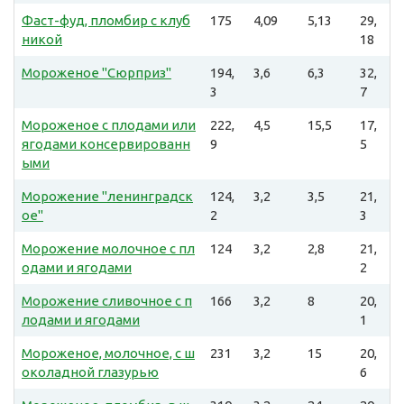
Фаст-фуд, пломбир с клуб
175
4,09
5,13
29,
никой
18
Мороженое "Сюрприз"
194,
3,6
6,3
32,
3
7
Мороженое с плодами или
222,
4,5
15,5
17,
ягодами консервированн
9
5
ыми
Морожение "ленинградск
124,
3,2
3,5
21,
ое"
2
3
Морожение молочное с пл
124
3,2
2,8
21,
одами и ягодами
2
Морожение сливочное с п
166
3,2
8
20,
лодами и ягодами
1
Мороженое, молочное, с ш
231
3,2
15
20,
околадной глазурью
6