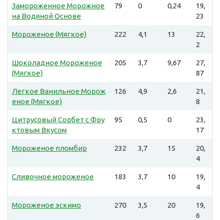
Замороженное Морожное
79
0
0,24
19,
на Водяной Основе
23
Мороженое (Мягкое)
222
4,1
13
22,
2
Шоколадное Мороженое
205
3,7
9,67
27,
(Мягкое)
87
Легкое Ванильное Морож
126
4,9
2,6
21,
еное (Мягкое)
8
Цитрусовый Сорбет с Фру
95
0,5
0
23,
ктовым Вкусом
17
Мороженое пломбир
232
3,7
15
20,
4
Сливочное мороженое
183
3,7
10
19,
4
Мороженое эскимо
270
3,5
20
19,
6