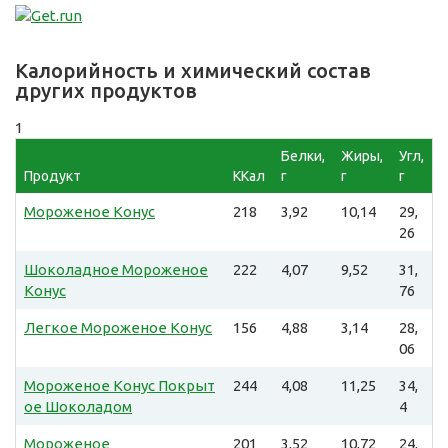
Калорийность и химический состав
других продуктов
1
Белки,
Жиры,
Угл,
Продукт
ККал
г
г
г
Мороженое Конус
218
3,92
10,14
29,
26
Шоколадное Мороженое
222
4,07
9,52
31,
Конус
76
Легкое Мороженое Конус
156
4,88
3,14
28,
06
Мороженое Конус Покрыт
244
4,08
11,25
34,
ое Шоколадом
4
Мороженое
201
3,52
10,72
24,