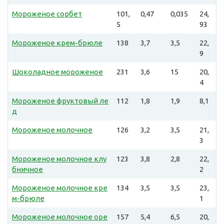
Мороженое сорбет
101,
0,47
0,035
24,
5
93
Мороженое крем-брюле
138
3,7
3,5
22,
9
Шоколадное мороженое
231
3,6
15
20,
4
Мороженое фруктовый ле
112
1,8
1,9
8,1
д
Мороженое молочное
126
3,2
3,5
21,
3
Мороженое молочное клу
123
3,8
2,8
22,
бничное
2
Мороженое молочное кре
134
3,5
3,5
23,
м-брюле
1
Мороженое молочное оре
157
5,4
6,5
20,