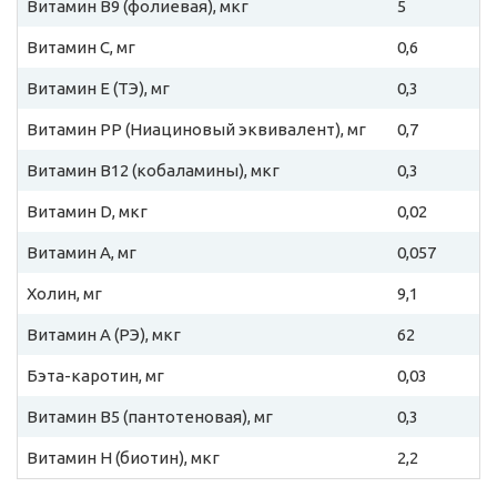
Витамин B9 (фолиевая), мкг
5
Витамин C, мг
0,6
Витамин E (ТЭ), мг
0,3
Витамин PP (Ниациновый эквивалент), мг
0,7
Витамин B12 (кобаламины), мкг
0,3
Витамин D, мкг
0,02
Витамин A, мг
0,057
Холин, мг
9,1
Витамин A (РЭ), мкг
62
Бэта-каротин, мг
0,03
Витамин B5 (пантотеновая), мг
0,3
Витамин H (биотин), мкг
2,2