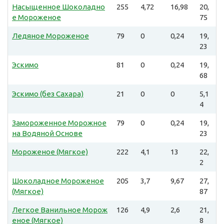
Насыщенное Шоколадно
255
4,72
16,98
20,
е Мороженое
75
Ледяное Мороженое
79
0
0,24
19,
23
Эскимо
81
0
0,24
19,
68
Эскимо (без Сахара)
21
0
0
5,1
4
Замороженное Морожное
79
0
0,24
19,
на Водяной Основе
23
Мороженое (Мягкое)
222
4,1
13
22,
2
Шоколадное Мороженое
205
3,7
9,67
27,
(Мягкое)
87
Легкое Ванильное Морож
126
4,9
2,6
21,
еное (Мягкое)
8