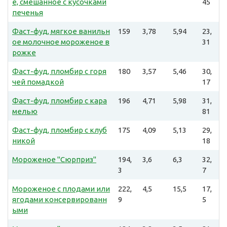
е, смешанное с кусочками
45
печенья
Фаст-фуд, мягкое ванильн
159
3,78
5,94
23,
ое молочное мороженое в
31
рожке
Фаст-фуд, пломбир с горя
180
3,57
5,46
30,
чей помадкой
17
Фаст-фуд, пломбир с кара
196
4,71
5,98
31,
мелью
81
Фаст-фуд, пломбир с клуб
175
4,09
5,13
29,
никой
18
Мороженое "Сюрприз"
194,
3,6
6,3
32,
3
7
Мороженое с плодами или
222,
4,5
15,5
17,
ягодами консервированн
9
5
ыми