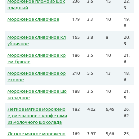
Мороженое пломбир шок
236
3,6
15
22,
оладный
3
Мороженое сливочное
179
3,3
10
19,
8
Мороженое сливочное кл
165
3,8
8
20,
убничное
9
Мороженое сливочное кр
186
3,5
10
21,
ем-брюле
6
Мороженое сливочное ор
210
5,5
13
18,
еховое
6
Мороженое сливочное шо
188
3,5
10
21,
коладное
5
Легкое мягкое морожено
182
4,02
6,46
26,
е, смешанное с конфетами
62
из молочного шоколада
Легкое мягкое морожено
169
3,97
5,66
25,