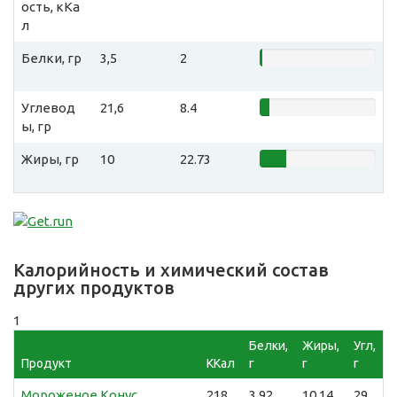
ость, кКа
л
Белки, гр
3,5
2
Углевод
21,6
8.4
ы, гр
Жиры, гр
10
22.73
Калорийность и химический состав
других продуктов
1
Белки,
Жиры,
Угл,
Продукт
ККал
г
г
г
Мороженое Конус
218
3,92
10,14
29,