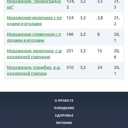
Морожение "ленинградск
124,
3,2
3,5
21,
ое"
2
3
Морожение молочное с пл
124
3,2
2,8
21,
одами и ягодами
2
Морожение сливочное с п
166
3,2
8
20,
лодами и ягодами
1
Мороженое, молочное, с ш
231
3,2
15
20,
околадной глазурью
6
Мороженое, пломбир, в ш
310
3,2
24
20,
околадной глазури
1
О ПРОЕКТЕ
ПОХУДЕНИЕ
ЗДОРОВЬЕ
ПИТАНИЕ