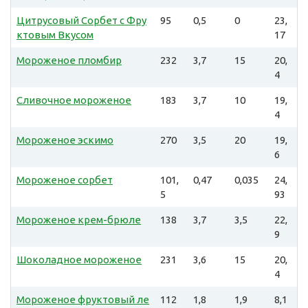
Цитрусовый Сорбет с Фру
95
0,5
0
23,
ктовым Вкусом
17
Мороженое пломбир
232
3,7
15
20,
4
Сливочное мороженое
183
3,7
10
19,
4
Мороженое эскимо
270
3,5
20
19,
6
Мороженое сорбет
101,
0,47
0,035
24,
5
93
Мороженое крем-брюле
138
3,7
3,5
22,
9
Шоколадное мороженое
231
3,6
15
20,
4
Мороженое фруктовый ле
112
1,8
1,9
8,1