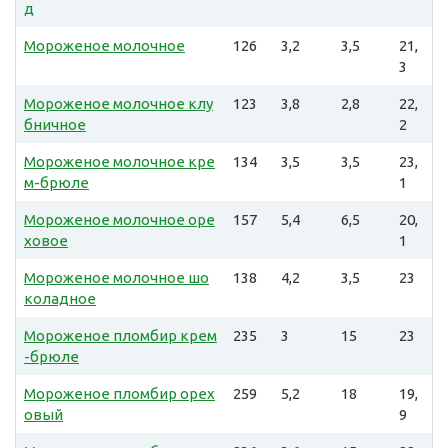
д
Мороженое молочное
126
3,2
3,5
21,
3
Мороженое молочное клу
123
3,8
2,8
22,
бничное
2
Мороженое молочное кре
134
3,5
3,5
23,
м-брюле
1
Мороженое молочное оре
157
5,4
6,5
20,
ховое
1
Мороженое молочное шо
138
4,2
3,5
23
коладное
Мороженое пломбир крем
235
3
15
23
-брюле
Мороженое пломбир орех
259
5,2
18
19,
овый
9