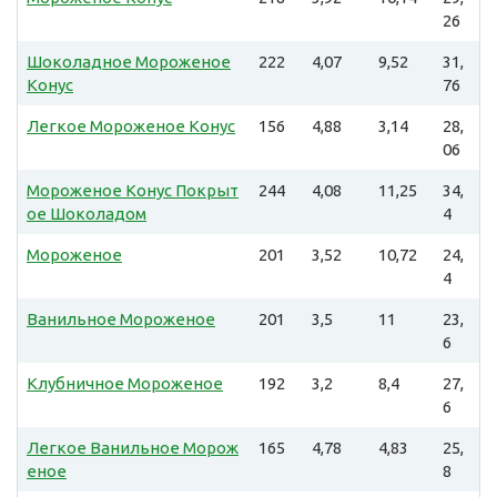
26
Шоколадное Мороженое
222
4,07
9,52
31,
Конус
76
Легкое Мороженое Конус
156
4,88
3,14
28,
06
Мороженое Конус Покрыт
244
4,08
11,25
34,
ое Шоколадом
4
Мороженое
201
3,52
10,72
24,
4
Ванильное Мороженое
201
3,5
11
23,
6
Клубничное Мороженое
192
3,2
8,4
27,
6
Легкое Ванильное Морож
165
4,78
4,83
25,
еное
8