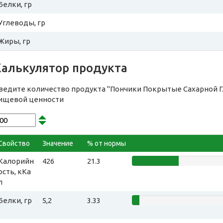
Белки, гр
Углеводы, гр
Жиры, гр
Калькулятор продукта
ведите количество продукта "Пончики Покрытые Сахарной Г
ищевой ценности
Свойство
Значение
% от нормы
Калорийн
426
21.3
ость, кКа
л
Белки, гр
5,2
3.33