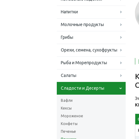
Напитки
Молочные продукты
Грибы
Орехи, семена, сухофрукты
Рыба и Морепродукты
Салаты
Сладости и Десерты
Э
Вафли
К
Кексы
Мороженое
Конфеты
Печенье