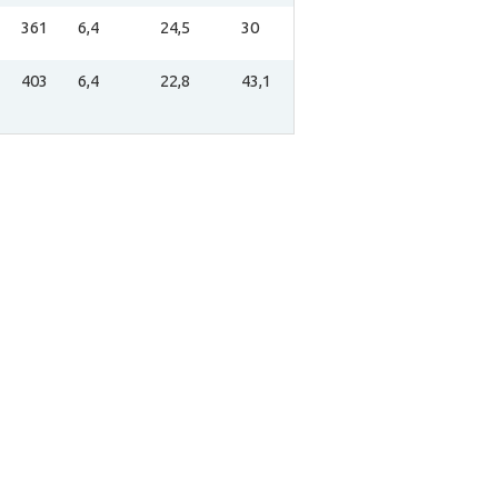
361
6,4
24,5
30
403
6,4
22,8
43,1