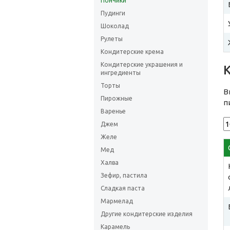
Пончики
Пудинги
Шоколад
Рулеты
Кондитерские крема
Кондитерские украшения и
ингредиенты
Торты
В
Пирожные
п
Варенье
Джем
Желе
Мед
Халва
Зефир, пастила
Сладкая паста
Мармелад
Другие кондитерские изделия
Карамель