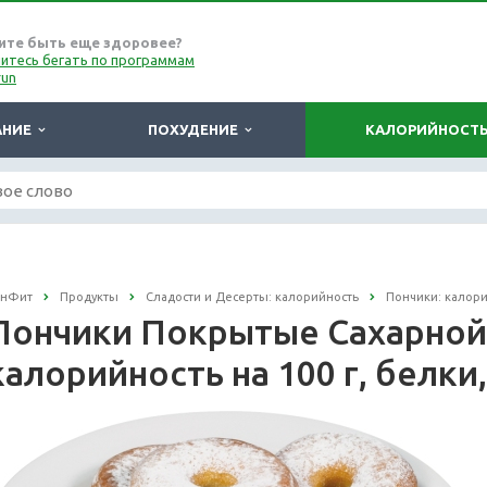
ите быть еще здоровее?
итесь бегать по программам
run
АНИЕ
ПОХУДЕНИЕ
КАЛОРИЙНОСТ
онФит
Продукты
Сладости и Десерты: калорийность
Пончики: калор
Пончики Покрытые Сахарной
калорийность на 100 г, белки