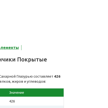
элементы
ончики Покрытые
Сахарной Глазурью составляет
426
елков, жиров и углеводов:
Значение
426