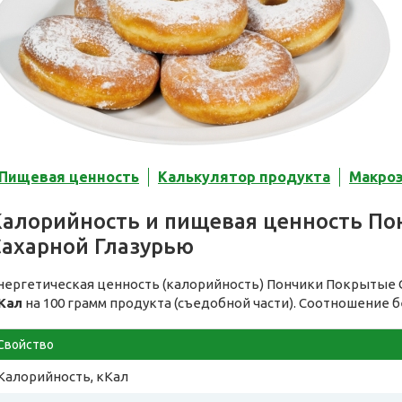
Пищевая ценность
Калькулятор продукта
Макро
Калорийность и пищевая ценность П
Сахарной Глазурью
нергетическая ценность (калорийность) Пончики Покрытые 
Кал
на 100 грамм продукта (съедобной части). Соотношение б
Свойство
Калорийность, кКал