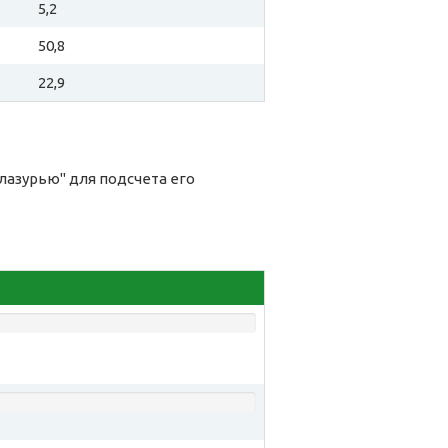
5,2
50,8
22,9
лазурью" для подсчета его