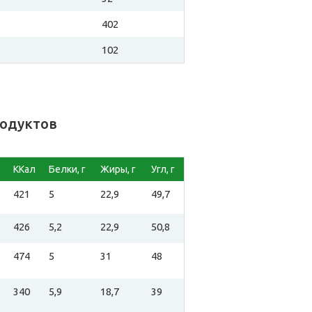
402
102
родуктов
ККал
Белки, г
Жиры, г
Угл, г
421
5
22,9
49,7
426
5,2
22,9
50,8
474
5
31
48
340
5,9
18,7
39