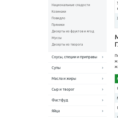
Национальные сладости
Козинаки
Повидло
Пряники
Десерты из фруктов и ягод
Муссы
Десерты из творога
П
Соусы, специи и приправы
ж
ж
Супы
Масла и жиры
Сыр и творог
Фастфуд
Яйца