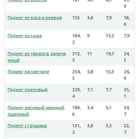
9
Пудинг из риса и ревеня
155
3,6
7,9
18,
6
Пудинг из сыра
184,
9
13,2
7,9
2
Пудинг из творога, запече
312,
11
19,7
24,
нный
5
3
Пудинг на сметане
254,
5,8
15,3
24,
3
9
Пудинг ореховый
229,
7,1
7,7
35,
4
1
Пудинг рисовый, манный,
189,
3,4
5,1
34,
пшенный
6
7
Пудинг с грушами
131,
3,6
3,5
22,
2
7