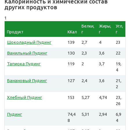
Калорийность и химический состав
других продуктов
1
Белки,
Жиры,
Угл,
Продукт
ККал
г
г
г
Шоколадный Пудинг
139
2,7
4
23
Ванильный Пудинг
130
2,3
3,6
22
Тапиока Пудинг
119
2
3,7
19,
4
Банановый Пудинг
127
2,4
3,6
21,
2
Хлебный Пудинг
153
5,27
4,74
23,
26
Пудинг
74,4
5,31
2,94
6,9
8
4