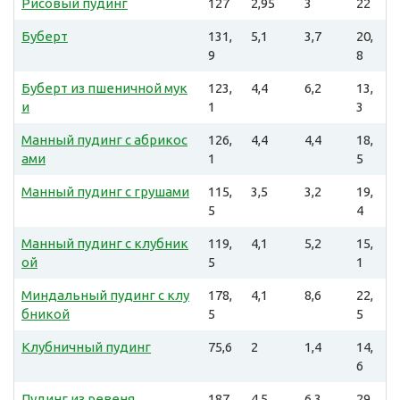
Рисовый пудинг
127
2,95
3
22
Буберт
131,
5,1
3,7
20,
9
8
Буберт из пшеничной мук
123,
4,4
6,2
13,
и
1
3
Манный пудинг с абрикос
126,
4,4
4,4
18,
ами
1
5
Манный пудинг с грушами
115,
3,5
3,2
19,
5
4
Манный пудинг с клубник
119,
4,1
5,2
15,
ой
5
1
Миндальный пудинг с клу
178,
4,1
8,6
22,
бникой
5
5
Клубничный пудинг
75,6
2
1,4
14,
6
Пудинг из ревеня
187
4,5
6,3
29,