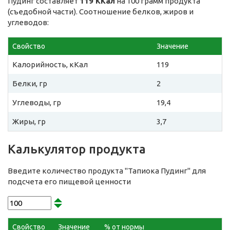
Пудинг составляет
119 ККал
на 100 грамм продукта
(съедобной части). Соотношение белков, жиров и
углеводов:
Свойство
Значение
Калорийность, кКал
119
Белки, гр
2
Углеводы, гр
19,4
Жиры, гр
3,7
Калькулятор продукта
Введите количество продукта "Тапиока Пудинг" для
подсчета его пищевой ценности
Свойство
Значение
% от нормы