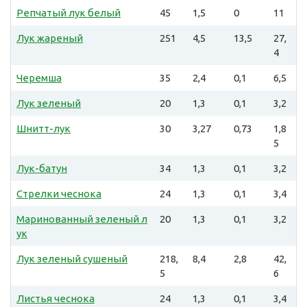
Репчатый лук белый
45
1,5
0
11
Лук жареный
251
4,5
13,5
27,
4
Черемша
35
2,4
0,1
6,5
Лук зеленый
20
1,3
0,1
3,2
Шнитт-лук
30
3,27
0,73
1,8
5
Лук-батун
34
1,3
0,1
3,2
Стрелки чеснока
24
1,3
0,1
3,4
Маринованный зеленый л
20
1,3
0,1
3,2
ук
Лук зеленый сушеный
218,
8,4
2,8
42,
5
6
Листья чеснока
24
1,3
0,1
3,4