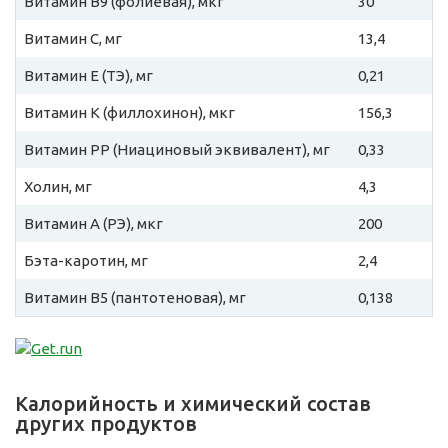
Витамин B9 (фолиевая), мкг
30
Витамин C, мг
13,4
Витамин E (ТЭ), мг
0,21
Витамин К (филлохинон), мкг
156,3
Витамин PP (Ниациновый эквивалент), мг
0,33
Холин, мг
4,3
Витамин A (РЭ), мкг
200
Бэта-каротин, мг
2,4
Витамин B5 (пантотеновая), мг
0,138
Калорийность и химический состав
других продуктов