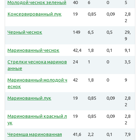
Молодой чеснок зеленый
40
6
0
5
Консервированный лук
19
0,85
0,09
2,8
2
Черный чеснок
149
6,5
0,5
29,
9
Маринованный чеснок
42,4
1,8
0,1
9,1
Стрелки чеснока маринов
24
1
0
3,5
анные
Маринованный молодой ч
42
1,8
0
9
еснок
Маринованный лук
19
0,85
0,09
2,8
2
Маринованный красный л
19
0,85
0,09
2,8
ук
2
Черемша маринованная
41,6
2,2
0,1
7,9