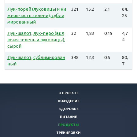
Лук-порей (луковицы и ни
321
15,2
2,1
64,
жняя часть зелени), субли
25
мированный
Лук-шалот, лук-перо (вкл
32
1,83
0,19
4,7
ючая зелень и луковицы),
4
сырой
Лук-шалот, сублимирован
348
12,3
0,5
80,
ный
7
О ПРОЕКТЕ
ПОХУДЕНИЕ
ЗДОРОВЬЕ
ПИТАНИЕ
ПРОДУКТЫ
ТРЕНИРОВКИ