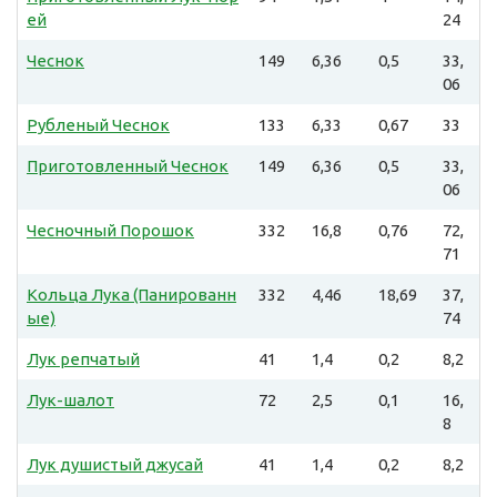
ей
24
Чеснок
149
6,36
0,5
33,
06
Рубленый Чеснок
133
6,33
0,67
33
Приготовленный Чеснок
149
6,36
0,5
33,
06
Чесночный Порошок
332
16,8
0,76
72,
71
Кольца Лука (Панированн
332
4,46
18,69
37,
ые)
74
Лук репчатый
41
1,4
0,2
8,2
Лук-шалот
72
2,5
0,1
16,
8
Лук душистый джусай
41
1,4
0,2
8,2