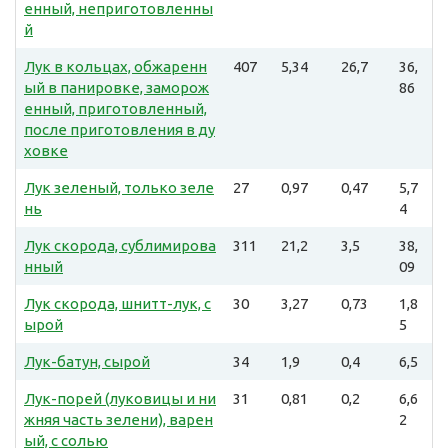
енный, неприготовленны
й
Лук в кольцах, обжаренн
407
5,34
26,7
36,
ый в панировке, заморож
86
енный, приготовленный,
после приготовления в ду
ховке
Лук зеленый, только зеле
27
0,97
0,47
5,7
нь
4
Лук скорода, сублимирова
311
21,2
3,5
38,
нный
09
Лук скорода, шнитт-лук, с
30
3,27
0,73
1,8
ырой
5
Лук-батун, сырой
34
1,9
0,4
6,5
Лук-порей (луковицы и ни
31
0,81
0,2
6,6
жняя часть зелени), варен
2
ый, с солью