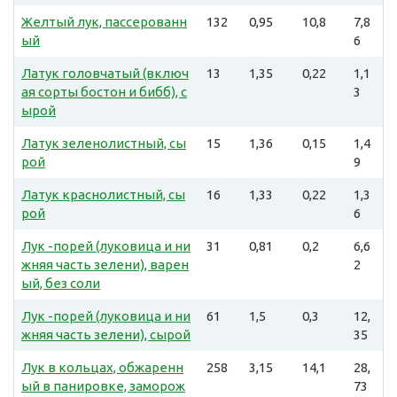
Желтый лук, пассерованн
132
0,95
10,8
7,8
ый
6
Латук головчатый (включ
13
1,35
0,22
1,1
ая сорты бостон и бибб), с
3
ырой
Латук зеленолистный, сы
15
1,36
0,15
1,4
рой
9
Латук краснолистный, сы
16
1,33
0,22
1,3
рой
6
Лук -порей (луковица и ни
31
0,81
0,2
6,6
жняя часть зелени), варен
2
ый, без соли
Лук -порей (луковица и ни
61
1,5
0,3
12,
жняя часть зелени), сырой
35
Лук в кольцах, обжаренн
258
3,15
14,1
28,
ый в панировке, заморож
73