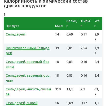
Калорийность и химический состав
других продуктов
1
Белки,
Жиры,
Угл,
Продукт
ККал
г
г
г
Сельдерей
14
0,69
0,17
2,9
7
Приготовленный Сельде
39
0,81
2,54
3,9
рей
3
Сельдерей, вареный, без
18
0,83
0,16
2,4
соли
Сельдерей, вареный, с со
18
0,83
0,16
2,4
лью
Сельдерей, мякоть, сушен
319
11,3
2,1
63,
ая
7
Сельдерей, сырой
16
0,69
0,17
1,3