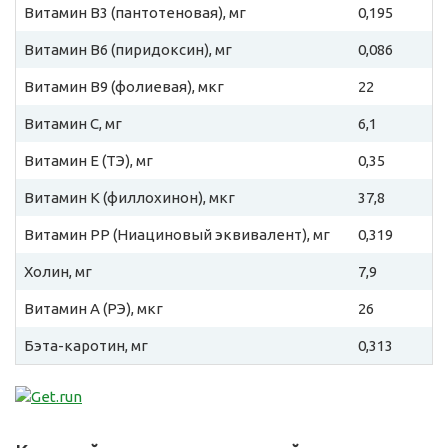
Витамин B3 (пантотеновая), мг
0,195
Витамин B6 (пиридоксин), мг
0,086
Витамин B9 (фолиевая), мкг
22
Витамин C, мг
6,1
Витамин E (ТЭ), мг
0,35
Витамин К (филлохинон), мкг
37,8
Витамин PP (Ниациновый эквивалент), мг
0,319
Холин, мг
7,9
Витамин A (РЭ), мкг
26
Бэта-каротин, мг
0,313