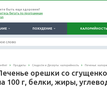
ите быть еще здоровее?
итесь бегать по программам
run
АНИЕ
ПОХУДЕНИЕ
КАЛОРИЙНОСТ
онФит
Продукты
Сладости и Десерты: калорийность
Печенье: калор
Печенье орешки со сгущенко
на 100 г, белки, жиры, углев