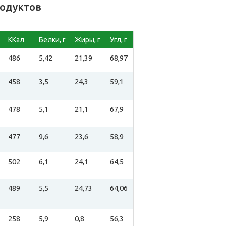
родуктов
ККал
Белки, г
Жиры, г
Угл, г
486
5,42
21,39
68,97
458
3,5
24,3
59,1
478
5,1
21,1
67,9
477
9,6
23,6
58,9
502
6,1
24,1
64,5
489
5,5
24,73
64,06
258
5,9
0,8
56,3