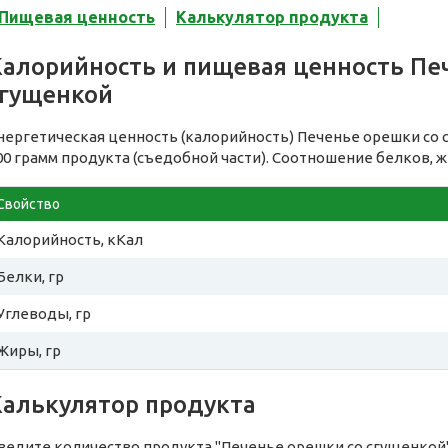
Пищевая ценность
Калькулятор продукта
Калорийность и пищевая ценность Пе
сгущенкой
нергетическая ценность (калорийность) Печенье орешки со
00 грамм продукта (съедобной части). Соотношение белков, ж
Свойство
Калорийность, кКал
Белки, гр
Углеводы, гр
Жиры, гр
Калькулятор продукта
ведите количество продукта "Печенье орешки со сгущенкой