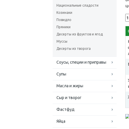
ц
Национальные сладости
Козинаки
Повидло
Пряники
Десерты из фруктов и ягод
Муссы
Десерты из творога
Соусы, специи и приправы
Супы
Масла и жиры
Сыр и творог
Фастфуд
Яйца