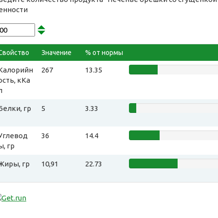
енности
Свойство
Значение
% от нормы
Калорийн
267
13.35
ость, кКа
л
Белки, гр
5
3.33
Углевод
36
14.4
ы, гр
Жиры, гр
10,91
22.73