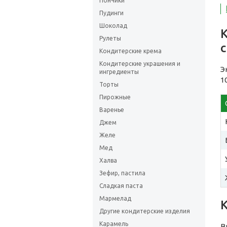
Пончики
Пудинги
Шоколад
Рулеты
Кондитерские крема
Кондитерские украшения и
Э
ингредиенты
1
Торты
Пирожные
Варенье
Джем
Желе
Мед
Халва
Зефир, пастила
Сладкая паста
Мармелад
Другие кондитерские изделия
Карамель
В