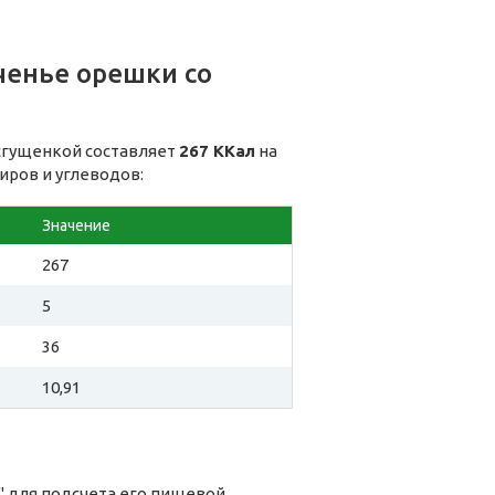
ченье орешки со
 сгущенкой составляет
267 ККал
на
иров и углеводов:
Значение
267
5
36
10,91
" для подсчета его пищевой