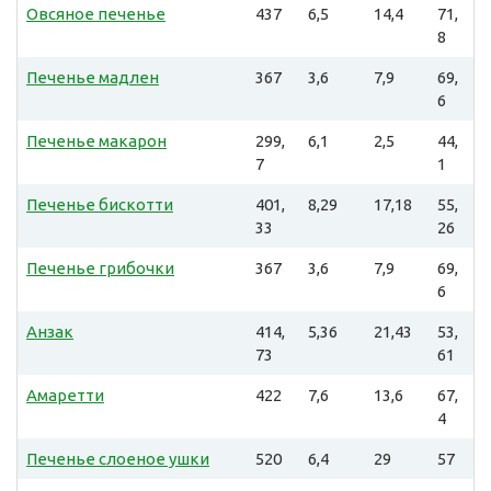
Овсяное печенье
437
6,5
14,4
71,
8
Печенье мадлен
367
3,6
7,9
69,
6
Печенье макарон
299,
6,1
2,5
44,
7
1
Печенье бискотти
401,
8,29
17,18
55,
33
26
Печенье грибочки
367
3,6
7,9
69,
6
Анзак
414,
5,36
21,43
53,
73
61
Амаретти
422
7,6
13,6
67,
4
Печенье слоеное ушки
520
6,4
29
57