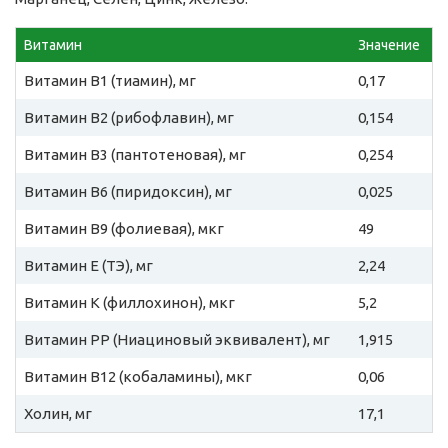
Витамин
Значение
Витамин B1 (тиамин), мг
0,17
Витамин B2 (рибофлавин), мг
0,154
Витамин B3 (пантотеновая), мг
0,254
Витамин B6 (пиридоксин), мг
0,025
Витамин B9 (фолиевая), мкг
49
Витамин E (ТЭ), мг
2,24
Витамин К (филлохинон), мкг
5,2
Витамин PP (Ниациновый эквивалент), мг
1,915
Витамин B12 (кобаламины), мкг
0,06
Холин, мг
17,1