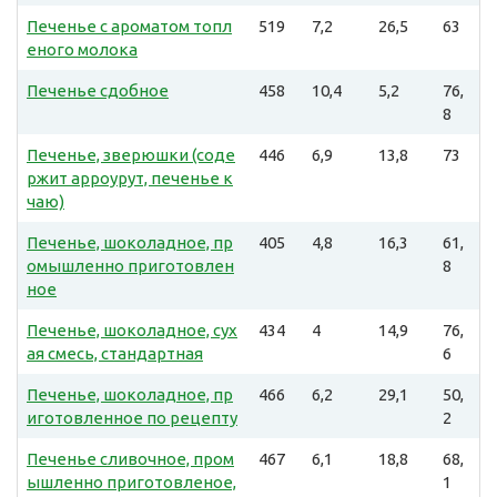
Печенье с ароматом топл
519
7,2
26,5
63
еного молока
Печенье сдобное
458
10,4
5,2
76,
8
Печенье, зверюшки (соде
446
6,9
13,8
73
ржит арроурут, печенье к
чаю)
Печенье, шоколадное, пр
405
4,8
16,3
61,
омышленно приготовлен
8
ное
Печенье, шоколадное, сух
434
4
14,9
76,
ая смесь, стандартная
6
Печенье, шоколадное, пр
466
6,2
29,1
50,
иготовленное по рецепту
2
Печенье сливочное, пром
467
6,1
18,8
68,
ышленно приготовленое,
1