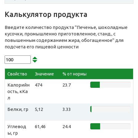
Калькулятор продукта
Введите количество продукта "Печенье, шоколадные
кусочки, промышленно приготовленное, станд., с
повышенным содержанием жира, обогащенное" для
подсчета его пищевой ценности
Свойство
Значение
% от нормы
Калорийн
474
23.7
ость, кКа
л
Белки, гр
5,12
3.33
Углевод
61,46
24.4
ы, гр