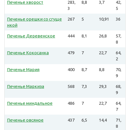
Печенье хворост
283,
8,8
3,7
42,
3
5
Печенье орешки со сгуще
267
5
10,91
36
нкой
Печенье Деревенское
444
8,1
26,8
57,
8
Печенье Кокосанка
479
7
22,7
64,
2
Печенье Мария
400
8,7
8,8
70,
9
Печенье Маркиза
568
7,3
29,3
68,
9
Печенье миндальное
486
7
22,7
64,
7
Печенье овсяное
437
6,5
14,4
71,
8