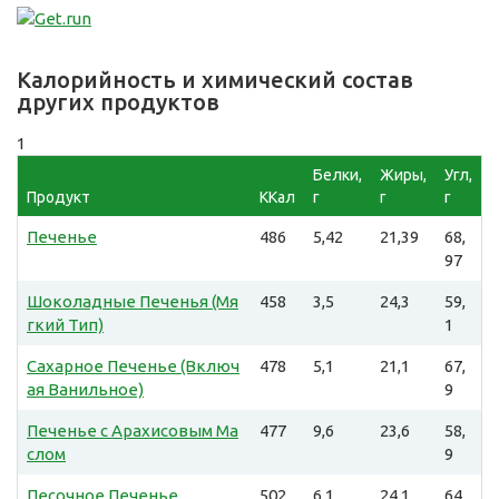
Калорийность и химический состав
других продуктов
1
Белки,
Жиры,
Угл,
Продукт
ККал
г
г
г
Печенье
486
5,42
21,39
68,
97
Шоколадные Печенья (Мя
458
3,5
24,3
59,
гкий Тип)
1
Сахарное Печенье (Включ
478
5,1
21,1
67,
ая Ванильное)
9
Печенье с Арахисовым Ма
477
9,6
23,6
58,
слом
9
Песочное Печенье
502
6,1
24,1
64,