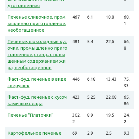
дготовленная
Печенье сливочное, пром
467
6,1
18,8
68,
ышленно приготовленое,
1
необогащенное
Печенье, шоколадные кус
481
5,4
22,6
66,
очки, промышленно приго
8
товленное, станд., с повы
шенным содержанием жи
ра, необогащенное
Фаст-фуд, печенье в виде
446
6,18
13,43
75,
зверушек
33
Фаст-фуд, печенье с кусоч
423
5,25
22,08
65,
ками шоколада
86
Печенье "Платочки"
302,
8,9
19,5
24,
2
2
Картофельное печенье
69
2,9
2,5
9,3