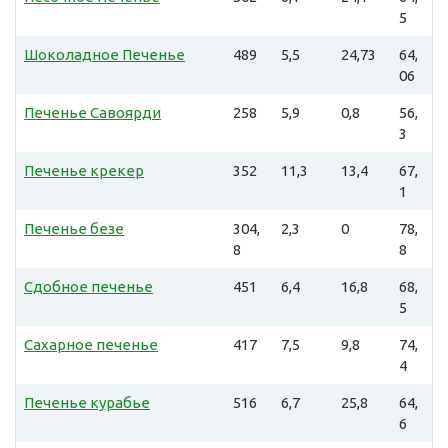
5
Шоколадное Печенье
489
5,5
24,73
64,
06
Печенье Савоярди
258
5,9
0,8
56,
3
Печенье крекер
352
11,3
13,4
67,
1
Печенье безе
304,
2,3
0
78,
8
8
Сдобное печенье
451
6,4
16,8
68,
5
Сахарное печенье
417
7,5
9,8
74,
4
Печенье курабье
516
6,7
25,8
64,
6