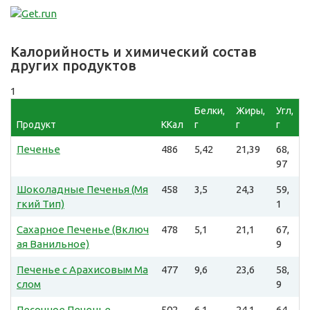
Калорийность и химический состав
других продуктов
1
Белки,
Жиры,
Угл,
Продукт
ККал
г
г
г
Печенье
486
5,42
21,39
68,
97
Шоколадные Печенья (Мя
458
3,5
24,3
59,
гкий Тип)
1
Сахарное Печенье (Включ
478
5,1
21,1
67,
ая Ванильное)
9
Печенье с Арахисовым Ма
477
9,6
23,6
58,
слом
9
Песочное Печенье
502
6,1
24,1
64,