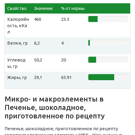
Свойство
Значение
% от нормы
Калорийн
466
23.3
ость, кКа
л
Белки, гр
6,2
4
Углевод
50,2
20
ы, гр
Жиры, гр
29,1
65.91
Микро- и макроэлементы в
Печенье, шоколадное,
приготовленное по рецепту
Печенье, шоколадное, приготовленное по рецепту
содержит следующие элементы: НЖК - Насыщенные