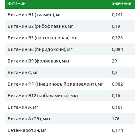
Витамин
Значение
Витамин B1 (тиамин), мг
0,141
Витамин B2 (рибофлавин), мг
0,19
Витамин B3 (пантотеновая), мг
0,328
Витамин B6 (пиридоксин), мг
0,094
Витамин B9 (фолиевая), мкг
29
Витамин C, мг
0,3
Витамин PP (Ниациновый эквивалент), мг
0,982
Витамин B12 (кобаламины), мкг
0,16
Витамин A, мг
0,161
Витамин A (РЭ), мкг
176
Бэта-каротин, мг
0,174