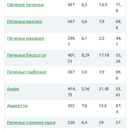
Овсяное печенье
437
6,5
14,4
71,
8
Печенье мадлен
367
3,6
7,9
69,
6
Печенье макарон
299,
6,1
2,5
44,
7
1
Печенье бискотти
401,
8,29
17,18
55,
33
26
Печенье грибочки
367
3,6
7,9
69,
6
Анзак
414,
5,36
21,43
53,
73
61
Амаретти
422
7,6
13,6
67,
4
Печенье слоеное ушки
520
6,4
29
57