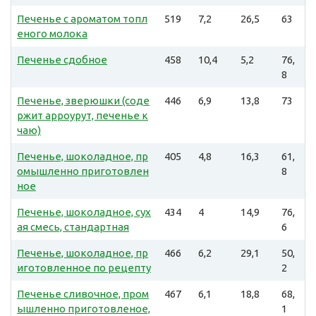
Печенье с ароматом топл
519
7,2
26,5
63
еного молока
Печенье сдобное
458
10,4
5,2
76,
8
Печенье, зверюшки (соде
446
6,9
13,8
73
ржит арроурут, печенье к
чаю)
Печенье, шоколадное, пр
405
4,8
16,3
61,
омышленно приготовлен
8
ное
Печенье, шоколадное, сух
434
4
14,9
76,
ая смесь, стандартная
6
Печенье, шоколадное, пр
466
6,2
29,1
50,
иготовленное по рецепту
2
Печенье сливочное, пром
467
6,1
18,8
68,
ышленно приготовленое,
1