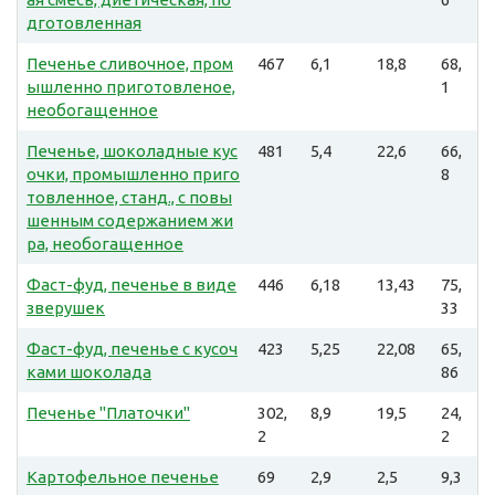
дготовленная
Печенье сливочное, пром
467
6,1
18,8
68,
ышленно приготовленое,
1
необогащенное
Печенье, шоколадные кус
481
5,4
22,6
66,
очки, промышленно приго
8
товленное, станд., с повы
шенным содержанием жи
ра, необогащенное
Фаст-фуд, печенье в виде
446
6,18
13,43
75,
зверушек
33
Фаст-фуд, печенье с кусоч
423
5,25
22,08
65,
ками шоколада
86
Печенье "Платочки"
302,
8,9
19,5
24,
2
2
Картофельное печенье
69
2,9
2,5
9,3