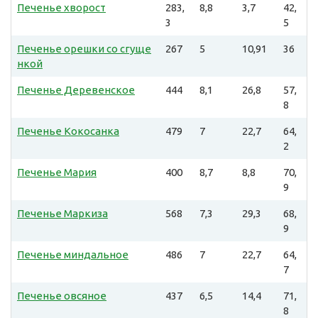
Печенье хворост
283,
8,8
3,7
42,
3
5
Печенье орешки со сгуще
267
5
10,91
36
нкой
Печенье Деревенское
444
8,1
26,8
57,
8
Печенье Кокосанка
479
7
22,7
64,
2
Печенье Мария
400
8,7
8,8
70,
9
Печенье Маркиза
568
7,3
29,3
68,
9
Печенье миндальное
486
7
22,7
64,
7
Печенье овсяное
437
6,5
14,4
71,
8