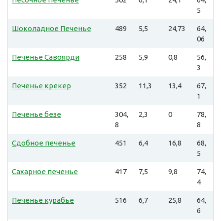
5
Шоколадное Печенье
489
5,5
24,73
64,
06
Печенье Савоярди
258
5,9
0,8
56,
3
Печенье крекер
352
11,3
13,4
67,
1
Печенье безе
304,
2,3
0
78,
8
8
Сдобное печенье
451
6,4
16,8
68,
5
Сахарное печенье
417
7,5
9,8
74,
4
Печенье курабье
516
6,7
25,8
64,
6