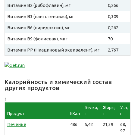
Витамин B2 (рибофлавин), мг
0,266
Витамин B3 (пантотеновая), мг
0,309
Витамин B6 (пиридоксин), мг
0,262
Витамин B9 (фолиевая), мкг
70
Витамин PP (Ниациновый эквивалент), мг
2,767
Калорийность и химический состав
других продуктов
1
Белки,
Жиры,
Угл,
Продукт
ККал
г
г
г
Печенье
486
5,42
21,39
68,
97