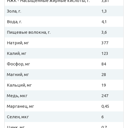
НЖК - Насыщенные жирные кислоты, г.
3,81
Зола, г.
1,3
Вода, г.
4,1
Пищевые волокна, г.
3,6
Натрий, мг
377
Калий, мг
123
Фосфор, мг
84
Магний, мг
28
Кальций, мг
19
Медь, мкг
247
Марганец, мг
0,45
Селен, мкг
6
Цинк, мг
0,7