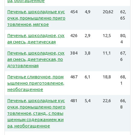
ра, обогащенное
Печенье, шоколадные кус
454
4,9
20,62
62,
очки, промышленно приго
65
товленное, мягкое
Печенье, шоколадное, сух
426
2,9
12,5
80,
ая смесь, диетическая
4
Печенье, шоколадное, сух
384
3,8
11,1
67,
ая смесь, диетическая, по
6
дготовленная
Печенье сливочное, пром
467
6,1
18,8
68,
ышленно приготовленое,
1
необогащенное
Печенье, шоколадные кус
481
5,4
22,6
66,
очки, промышленно приго
8
товленное, станд., с повы
шенным содержанием жи
ра, необогащенное