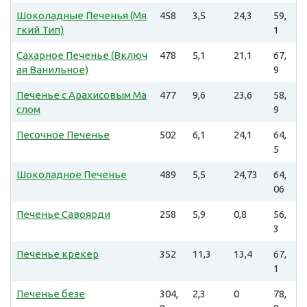
Шоколадные Печенья (Мя
458
3,5
24,3
59,
гкий Тип)
1
Сахарное Печенье (Включ
478
5,1
21,1
67,
ая Ванильное)
9
Печенье с Арахисовым Ма
477
9,6
23,6
58,
слом
9
Песочное Печенье
502
6,1
24,1
64,
5
Шоколадное Печенье
489
5,5
24,73
64,
06
Печенье Савоярди
258
5,9
0,8
56,
3
Печенье крекер
352
11,3
13,4
67,
1
Печенье безе
304,
2,3
0
78,