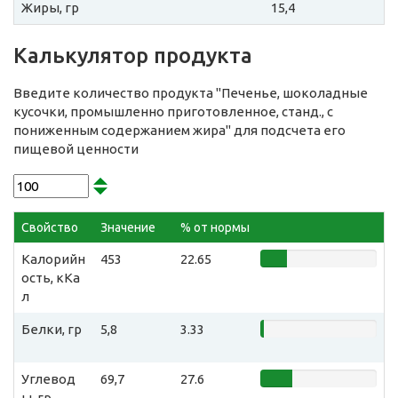
Жиры, гр
15,4
Калькулятор продукта
Введите количество продукта "Печенье, шоколадные
кусочки, промышленно приготовленное, станд., с
пониженным содержанием жира" для подсчета его
пищевой ценности
Свойство
Значение
% от нормы
Калорийн
453
22.65
ость, кКа
л
Белки, гр
5,8
3.33
Углевод
69,7
27.6
ы, гр