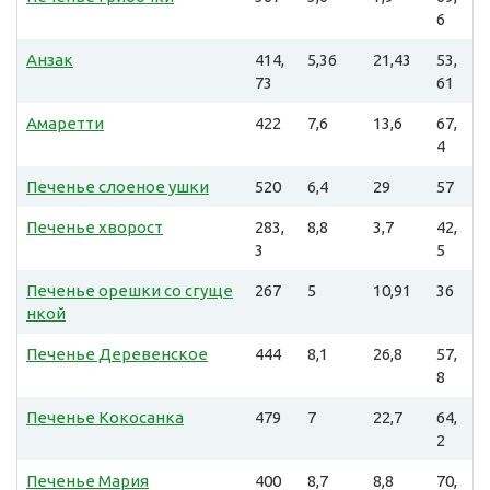
6
Анзак
414,
5,36
21,43
53,
73
61
Амаретти
422
7,6
13,6
67,
4
Печенье слоеное ушки
520
6,4
29
57
Печенье хворост
283,
8,8
3,7
42,
3
5
Печенье орешки со сгуще
267
5
10,91
36
нкой
Печенье Деревенское
444
8,1
26,8
57,
8
Печенье Кокосанка
479
7
22,7
64,
2
Печенье Мария
400
8,7
8,8
70,