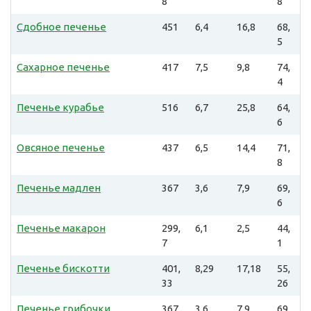
8
8
Сдобное печенье
451
6,4
16,8
68,
5
Сахарное печенье
417
7,5
9,8
74,
4
Печенье курабье
516
6,7
25,8
64,
6
Овсяное печенье
437
6,5
14,4
71,
8
Печенье мадлен
367
3,6
7,9
69,
6
Печенье макарон
299,
6,1
2,5
44,
7
1
Печенье бискотти
401,
8,29
17,18
55,
33
26
Печенье грибочки
367
3,6
7,9
69,