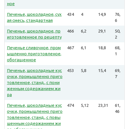
ное
Печенье, шоколадное, сух
434
4
14,9
76,
ая смесь, стандартная
6
Печенье, шоколадное, пр
466
6,2
29,1
50,
иготовленное по рецепту
2
Печенье сливочное, пром
467
6,1
18,8
68,
ышленно приготовленое,
1
обогащенное
Печенье, шоколадные кус
453
5,8
15,4
69,
очки, промышленно приго
7
товленное, станд., с пони
женным содержанием жи
ра
Печенье, шоколадные кус
474
5,12
23,31
61,
очки, промышленно приго
46
товленное, станд., с повы
шенным содержанием жи