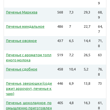
9
Печенье Маркиза
568
7,3
29,3
68,
9
Печенье миндальное
486
7
22,7
64,
7
Печенье овсяное
437
6,5
14,4
71,
8
Печенье с ароматом топл
519
7,2
26,5
63
еного молока
Печенье сдобное
458
10,4
5,2
76,
8
Печенье, зверюшки (соде
446
6,9
13,8
73
ржит арроурут, печенье к
чаю)
Печенье, шоколадное, пр
405
4,8
16,3
61,
омышленно приготовлен
8