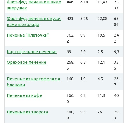
Фаст-фуд, печенье в виде
446
6,18
13,43
75,
зверушек
33
Фаст-фуд, печенье с кусоч
423
5,25
22,08
65,
ками шоколада
86
Печенье "Платочки"
302,
8,9
19,5
24,
2
2
Картофельное печенье
69
2,9
2,5
9,3
Ореховое печение
268,
6,7
12,1
35,
5
5
Печенье из картофеля с я
148
1,9
4,5
26,
блоками
7
Печенье из кофе
366,
6,2
21,3
40
6
Печенье из творога
380,
9,3
26
29,
9
3