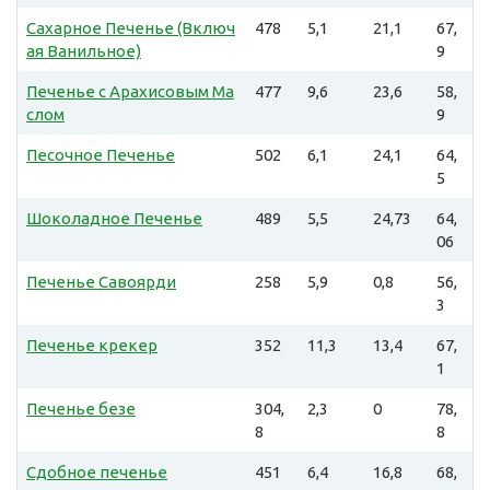
Сахарное Печенье (Включ
478
5,1
21,1
67,
ая Ванильное)
9
Печенье с Арахисовым Ма
477
9,6
23,6
58,
слом
9
Песочное Печенье
502
6,1
24,1
64,
5
Шоколадное Печенье
489
5,5
24,73
64,
06
Печенье Савоярди
258
5,9
0,8
56,
3
Печенье крекер
352
11,3
13,4
67,
1
Печенье безе
304,
2,3
0
78,
8
8
Сдобное печенье
451
6,4
16,8
68,