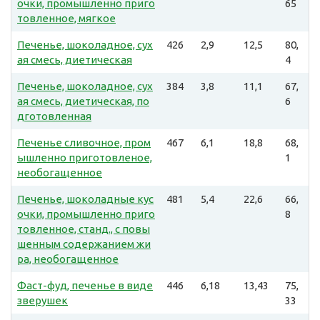
очки, промышленно приго
65
товленное, мягкое
Печенье, шоколадное, сух
426
2,9
12,5
80,
ая смесь, диетическая
4
Печенье, шоколадное, сух
384
3,8
11,1
67,
ая смесь, диетическая, по
6
дготовленная
Печенье сливочное, пром
467
6,1
18,8
68,
ышленно приготовленое,
1
необогащенное
Печенье, шоколадные кус
481
5,4
22,6
66,
очки, промышленно приго
8
товленное, станд., с повы
шенным содержанием жи
ра, необогащенное
Фаст-фуд, печенье в виде
446
6,18
13,43
75,
зверушек
33