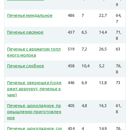
9
Печенье миндальное
486
7
22,7
64,
7
Печенье овсяное
437
6,5
14,4
71,
8
Печенье с ароматом топл
519
7,2
26,5
63
еного молока
Печенье сдобное
458
10,4
5,2
76,
8
Печенье, зверюшки (соде
446
6,9
13,8
73
ржит арроурут, печенье к
чаю)
Печенье, шоколадное, пр
405
4,8
16,3
61,
омышленно приготовлен
8
ное
Печенье, шоколадное, сух
434
4
14,9
76,