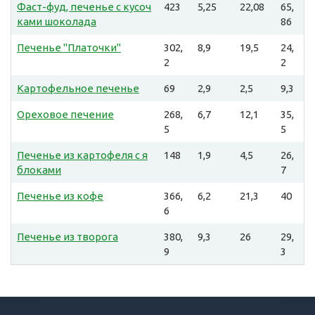
Фаст-фуд, печенье с кусоч
423
5,25
22,08
65,
ками шоколада
86
Печенье "Платочки"
302,
8,9
19,5
24,
2
2
Картофельное печенье
69
2,9
2,5
9,3
Ореховое печение
268,
6,7
12,1
35,
5
5
Печенье из картофеля с я
148
1,9
4,5
26,
блоками
7
Печенье из кофе
366,
6,2
21,3
40
6
Печенье из творога
380,
9,3
26
29,
9
3