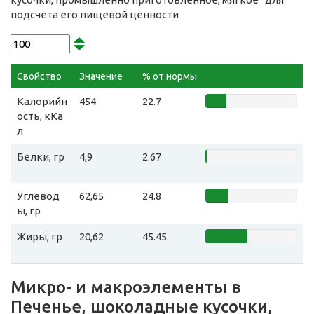
подсчета его пищевой ценности
Свойство
Значение
% от нормы
Калорийн
454
22.7
ость, кКа
л
Белки, гр
4,9
2.67
Углевод
62,65
24.8
ы, гр
Жиры, гр
20,62
45.45
Микро- и макроэлементы в
Печенье, шоколадные кусочки,