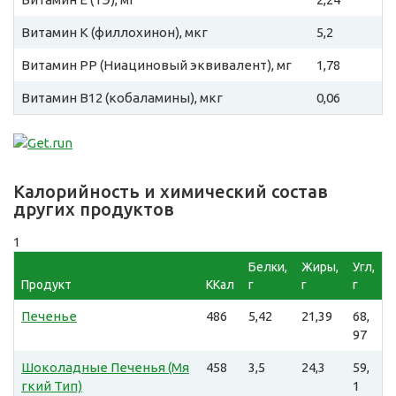
Витамин К (филлохинон), мкг
5,2
Витамин PP (Ниациновый эквивалент), мг
1,78
Витамин B12 (кобаламины), мкг
0,06
Калорийность и химический состав
других продуктов
1
Белки,
Жиры,
Угл,
Продукт
ККал
г
г
г
Печенье
486
5,42
21,39
68,
97
Шоколадные Печенья (Мя
458
3,5
24,3
59,
гкий Тип)
1