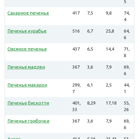
5
Сахарное печенье
417
7,5
9,8
74,
4
Печенье курабье
516
6,7
25,8
64,
6
Овсяное печенье
437
6,5
14,4
71,
8
Печенье мадлен
367
3,6
7,9
69,
6
Печенье макарон
299,
6,1
2,5
44,
7
1
Печенье бискотти
401,
8,29
17,18
55,
33
26
Печенье грибочки
367
3,6
7,9
69,
6
Анзак
414,
5,36
21,43
53,