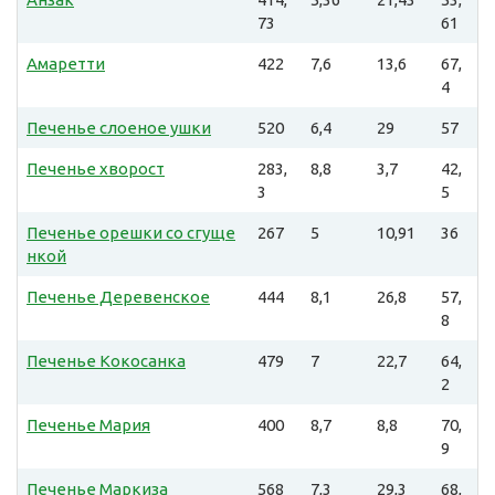
73
61
Амаретти
422
7,6
13,6
67,
4
Печенье слоеное ушки
520
6,4
29
57
Печенье хворост
283,
8,8
3,7
42,
3
5
Печенье орешки со сгуще
267
5
10,91
36
нкой
Печенье Деревенское
444
8,1
26,8
57,
8
Печенье Кокосанка
479
7
22,7
64,
2
Печенье Мария
400
8,7
8,8
70,
9
Печенье Маркиза
568
7,3
29,3
68,