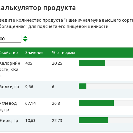
Калькулятор продукта
ведите количество продукта "Пшеничная мука высшего сорта,
богащенная" для подсчета его пищевой ценности
Свойство
Значение
% от нормы
Калорийн
405
20.25
ость, кКа
л
Белки, гр
9,66
6
Углевод
67,14
26.8
ы, гр
Жиры, гр
10,63
22.73