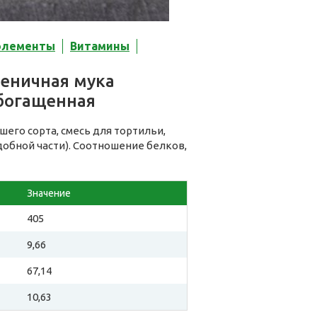
элементы
Витамины
еничная мука
обогащенная
его сорта, смесь для тортильи,
добной части). Соотношение белков,
Значение
405
9,66
67,14
10,63