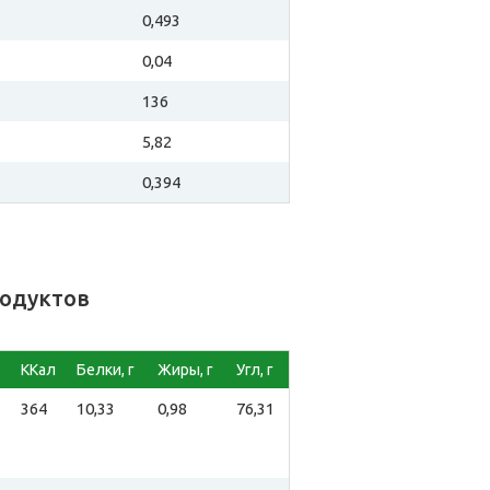
0,493
0,04
136
5,82
0,394
родуктов
ККал
Белки, г
Жиры, г
Угл, г
364
10,33
0,98
76,31