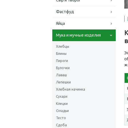
Сыр и творог
Фастфуд
Яйца
Мука и мучные изделия
в
Хлебцы
Э
Блины
о
Пироги
ж
Булочки
Лаваш
Лепешки
Хлебная начинка
Сухари
Клецки
Оладьи
Тесто
Сдоба