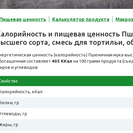
Пищевая ценность
Калькулятор продукта
Макро
Калорийность и пищевая ценность Пш
ысшего сорта, смесь для тортильи, 
нергетическая ценность (калорийность) Пшеничная мука высш
богащенная составляет
405 ККал
на 100 грамм продукта (съе
иров и углеводов:
Свойство
Калорийность, кКал
Белки, гр
Углеводы, гр
Жиры, гр