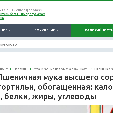
ите быть еще здоровее?
итесь бегать по программам
run
АНИЕ
ПОХУДЕНИЕ
КАЛОРИЙНОСТ
онФит
Продукты
Мука и мучные изделия: калорийность
Пшеничная м
Пшеничная мука высшего сор
тортильи, обогащенная: кало
г, белки, жиры, углеводы