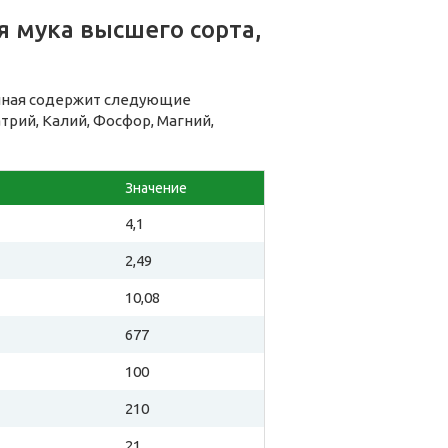
 мука высшего сорта,
енная содержит следующие
рий, Калий, Фосфор, Магний,
Значение
4,1
2,49
10,08
677
100
210
21