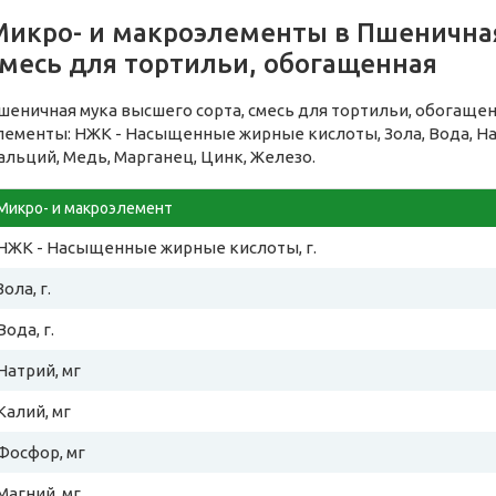
Микро- и макроэлементы в Пшеничная
смесь для тортильи, обогащенная
шеничная мука высшего сорта, смесь для тортильи, обогащ
лементы: НЖК - Насыщенные жирные кислоты, Зола, Вода, Нат
альций, Медь, Марганец, Цинк, Железо.
Микро- и макроэлемент
НЖК - Насыщенные жирные кислоты, г.
Зола, г.
Вода, г.
Натрий, мг
Калий, мг
Фосфор, мг
Магний, мг