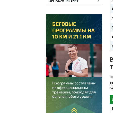
Детское питание
П
в
К