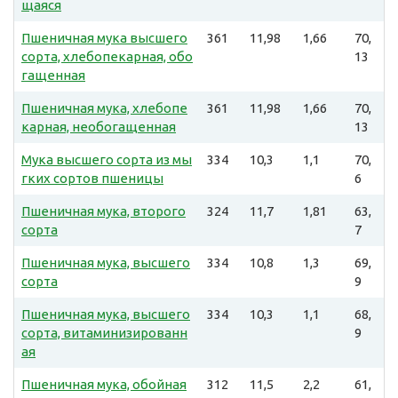
щаяся
Пшеничная мука высшего
361
11,98
1,66
70,
сорта, хлебопекарная, обо
13
гащенная
Пшеничная мука, хлебопе
361
11,98
1,66
70,
карная, необогащенная
13
Мука высшего сорта из мы
334
10,3
1,1
70,
гких сортов пшеницы
6
Пшеничная мука, второго
324
11,7
1,81
63,
сорта
7
Пшеничная мука, высшего
334
10,8
1,3
69,
сорта
9
Пшеничная мука, высшего
334
10,3
1,1
68,
сорта, витаминизированн
9
ая
Пшеничная мука, обойная
312
11,5
2,2
61,