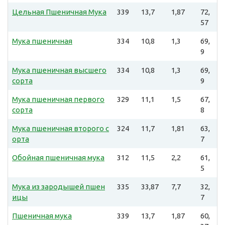
Цельная Пшеничная Мука
339
13,7
1,87
72,
57
Мука пшеничная
334
10,8
1,3
69,
9
Мука пшеничная высшего
334
10,8
1,3
69,
сорта
9
Мука пшеничная первого
329
11,1
1,5
67,
сорта
8
Мука пшеничная второго с
324
11,7
1,81
63,
орта
7
Обойная пшеничная мука
312
11,5
2,2
61,
5
Мука из зародышей пшен
335
33,87
7,7
32,
ицы
7
Пшеничная мука
339
13,7
1,87
60,