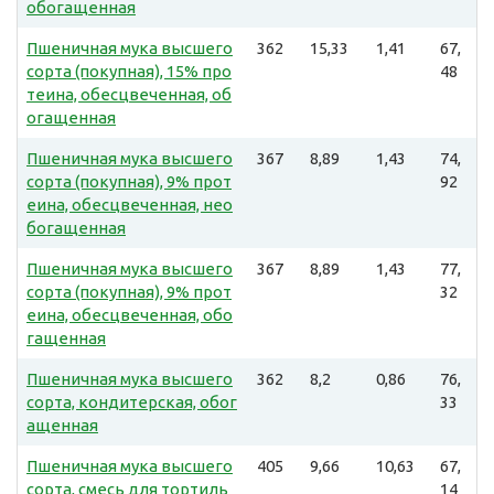
обогащенная
Пшеничная мука высшего
362
15,33
1,41
67,
сорта (покупная), 15% про
48
теина, обесцвеченная, об
огащенная
Пшеничная мука высшего
367
8,89
1,43
74,
сорта (покупная), 9% прот
92
еина, обесцвеченная, нео
богащенная
Пшеничная мука высшего
367
8,89
1,43
77,
сорта (покупная), 9% прот
32
еина, обесцвеченная, обо
гащенная
Пшеничная мука высшего
362
8,2
0,86
76,
сорта, кондитерская, обог
33
ащенная
Пшеничная мука высшего
405
9,66
10,63
67,
сорта, смесь для тортиль
14