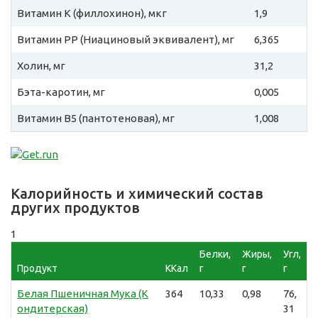
Витамин К (филлохинон), мкг
1,9
Витамин PP (Ниациновый эквивалент), мг
6,365
Холин, мг
31,2
Бэта-каротин, мг
0,005
Витамин B5 (пантотеновая), мг
1,008
Калорийность и химический состав
других продуктов
1
Белки,
Жиры,
Угл,
Продукт
ККал
г
г
г
Белая Пшеничная Мука (К
364
10,33
0,98
76,
ондитерская)
31