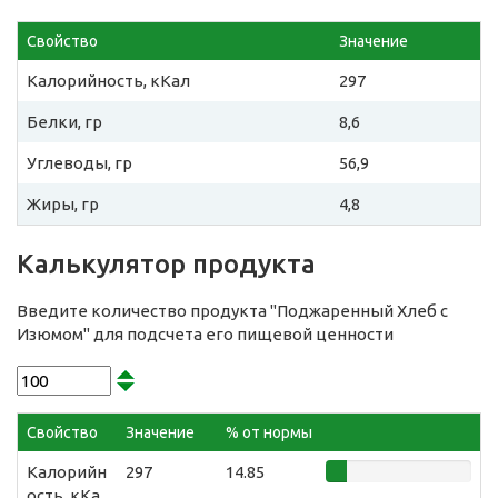
Свойство
Значение
Калорийность, кКал
297
Белки, гр
8,6
Углеводы, гр
56,9
Жиры, гр
4,8
Калькулятор продукта
Введите количество продукта "Поджаренный Хлеб с
Изюмом" для подсчета его пищевой ценности
Свойство
Значение
% от нормы
Калорийн
297
14.85
ость, кКа