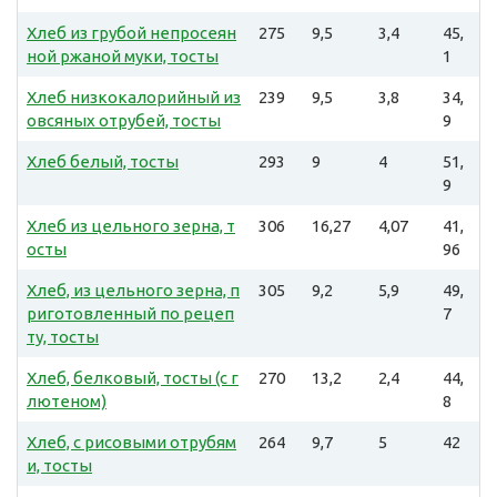
Хлеб из грубой непросеян
275
9,5
3,4
45,
ной ржаной муки, тосты
1
Хлеб низкокалорийный из
239
9,5
3,8
34,
овсяных отрубей, тосты
9
Хлеб белый, тосты
293
9
4
51,
9
Хлеб из цельного зерна, т
306
16,27
4,07
41,
осты
96
Хлеб, из цельного зерна, п
305
9,2
5,9
49,
риготовленный по рецеп
7
ту, тосты
Хлеб, белковый, тосты (с г
270
13,2
2,4
44,
лютеном)
8
Хлеб, с рисовыми отрубям
264
9,7
5
42
и, тосты