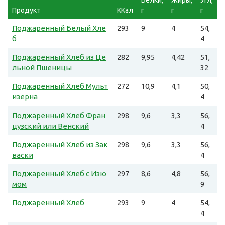
Продукт
ККал
г
г
г
Поджаренный Белый Хле
293
9
4
54,
б
4
Поджаренный Хлеб из Це
282
9,95
4,42
51,
льной Пшеницы
32
Поджаренный Хлеб Мульт
272
10,9
4,1
50,
изерна
4
Поджаренный Хлеб Фран
298
9,6
3,3
56,
цузский или Венский
4
Поджаренный Хлеб из Зак
298
9,6
3,3
56,
васки
4
Поджаренный Хлеб с Изю
297
8,6
4,8
56,
мом
9
Поджаренный Хлеб
293
9
4
54,
4