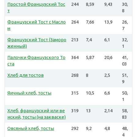
Простой Французский Тос
244
8,59
9,43
30,
т
8
Французский Тост с Масло
264
7,66
13,9
26,
м
7
Французский Тост (Заморо
213
7,4
6,1
32,
женный)
1
Палочки Французского То
364
5,87
20,6
41,
ста
03
Хлеб для тостов
268
8
2,5
51,
9
Яичный хлеб, тосты
315
10,5
6,6
50,
1
Хлеб, французский или ве
319
13
2,14
58,
нский, тосты (на закваске)
83
Овсяный хлеб, тосты
292
9,2
4,8
48,
4