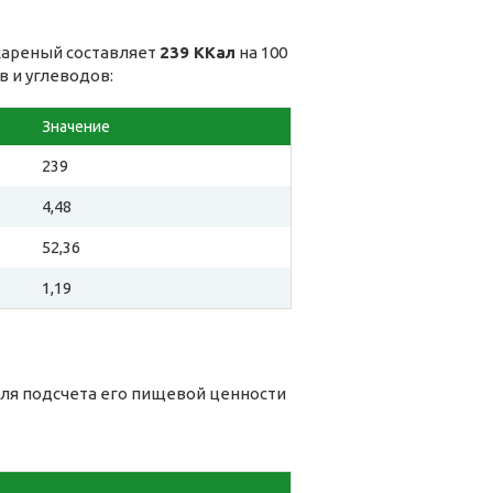
жареный составляет
239 ККал
на 100
в и углеводов:
Значение
239
4,48
52,36
1,19
для подсчета его пищевой ценности