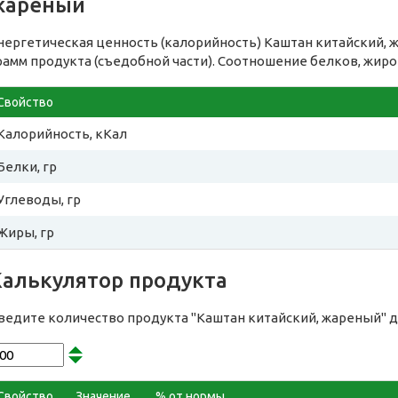
жареный
нергетическая ценность (калорийность) Каштан китайский, 
рамм продукта (съедобной части). Соотношение белков, жиро
Свойство
Калорийность, кКал
Белки, гр
Углеводы, гр
Жиры, гр
Калькулятор продукта
ведите количество продукта "Каштан китайский, жареный" 
Свойство
Значение
% от нормы