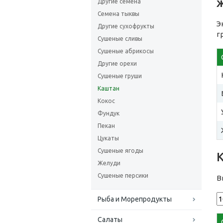
Другие семена
Семена тыквы
Э
Другие сухофрукты
г
Сушеные сливы
Сушеные абрикосы
Другие орехи
Сушеные груши
Каштан
Кокос
Фундук
Пекан
Цукаты
Сушеные ягоды
Желуди
Сушеные персики
В
Рыба и Морепродукты
Салаты