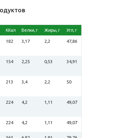
родуктов
ККал
Белки, г
Жиры, г
Угл, г
182
3,17
2,2
47,86
154
2,25
0,53
34,91
213
3,4
2,2
50
224
4,2
1,11
49,07
224
4,2
1,11
49,07
363
6,82
1,81
79,76