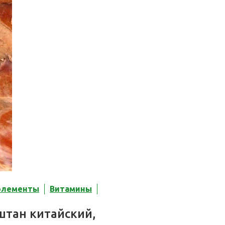
элементы
Витамины
штан китайский,