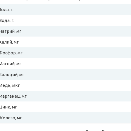
Зола, г.
Вода, г.
Натрий, мг
Калий, мг
Фосфор, мг
Магний, мг
Кальций, мг
Медь, мкг
Марганец, мг
Цинк, мг
Железо, мг