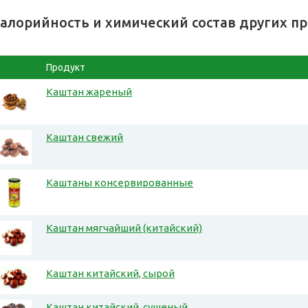
алорийность и химический состав других п
Продукт
Каштан жареный
Каштан свежий
Каштаны консервированные
Каштан мягчайший (китайский)
Каштан китайский, сырой
Каштан китайский, сушеный