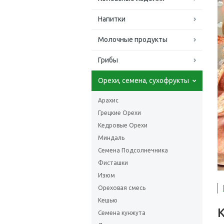
Напитки
Молочные продукты
Грибы
Орехи, семена, сухофрукты
Арахис
Грецкие Орехи
Кедровые Орехи
Миндаль
Семена Подсолнечника
Фисташки
Изюм
Ореховая смесь
Кешью
Семена кунжута