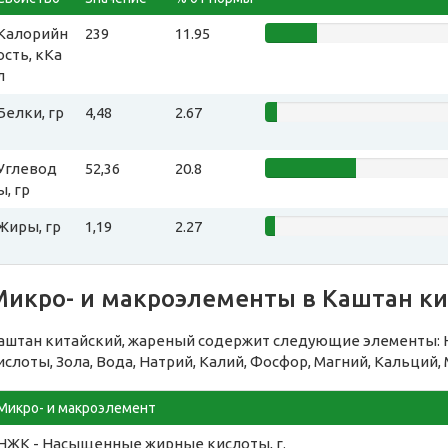
Калорийн
239
11.95
ость, кКа
л
Белки, гр
4,48
2.67
Углевод
52,36
20.8
ы, гр
Жиры, гр
1,19
2.27
Микро- и макроэлементы в Каштан к
аштан китайский, жареный содержит следующие элементы:
ислоты, Зола, Вода, Натрий, Калий, Фосфор, Магний, Кальций,
Микро- и макроэлемент
НЖК - Насыщенные жирные кислоты, г.