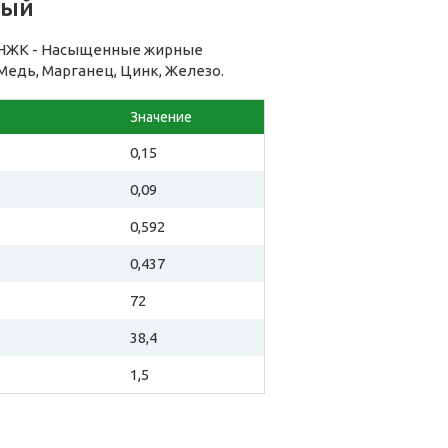
ный
 НЖК - Насыщенные жирные
 Медь, Марганец, Цинк, Железо.
Значение
0,15
0,09
0,592
0,437
72
38,4
1,5