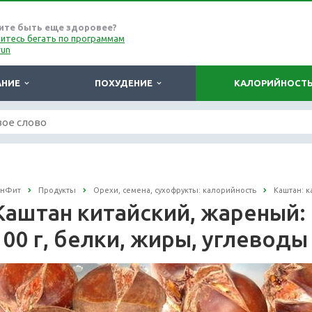
ите быть еще здоровее?
итесь бегать по программам
run
АНИЕ
ПОХУДЕНИЕ
КАЛОРИЙНОСТ
онФит
Продукты
Орехи, семена, сухофрукты: калорийность
Каштан: 
Каштан китайский, жареный:
100 г, белки, жиры, углеводы