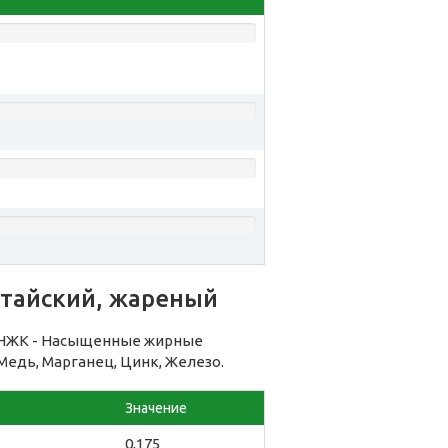
итайский, жареный
 НЖК - Насыщенные жирные
 Медь, Марганец, Цинк, Железо.
Значение
0,175