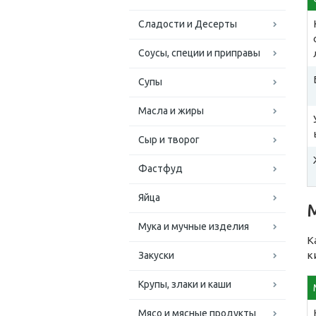
Сладости и Десерты
Соусы, специи и приправы
Супы
Масла и жиры
Сыр и творог
Фастфуд
Яйца
Мука и мучные изделия
К
к
Закуски
Крупы, злаки и каши
Мясо и мясные продукты