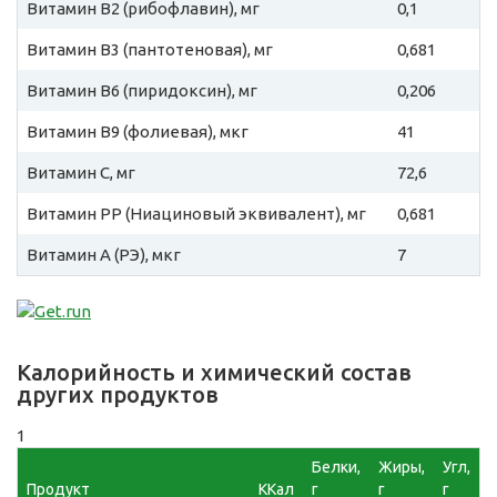
Витамин B2 (рибофлавин), мг
0,1
Витамин B3 (пантотеновая), мг
0,681
Витамин B6 (пиридоксин), мг
0,206
Витамин B9 (фолиевая), мкг
41
Витамин C, мг
72,6
Витамин PP (Ниациновый эквивалент), мг
0,681
Витамин A (РЭ), мкг
7
Калорийность и химический состав
других продуктов
1
Белки,
Жиры,
Угл,
Продукт
ККал
г
г
г