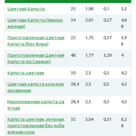
Цветная Капуста
25
1,98
0,1
5,3
Цветная Капуста (Заморо
24
2,01
0,27
4,6
женная)
8
Приготовленная Цветная
22
1,75
0,37
3,9
Капуста (без Жира)
6
Приготовленная Цветная
48
1,77
3,29
4
Капуста (из Свежих)
Капуста цветная
30
2,5
0,3
4,2
Цветная капуста консерв
28,4
2,5
0,3
4,2
ированная
Маринованная капуста цв
28,4
2,5
0,3
4,2
етная
Капуста цветная, зеленая,
32
3,04
0,31
6,2
приготовленная без доба
8
вления соли