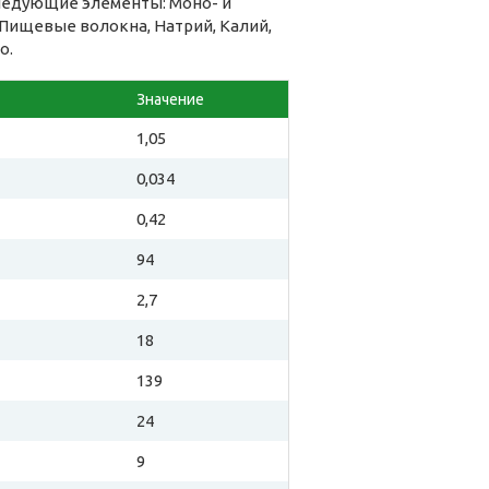
следующие элементы: Моно- и
Пищевые волокна, Натрий, Калий,
о.
Значение
1,05
0,034
0,42
94
2,7
18
139
24
9