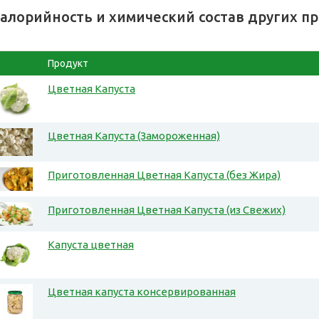
алорийность и химический состав других п
Продукт
Цветная Капуста
Цветная Капуста (Замороженная)
Приготовленная Цветная Капуста (без Жира)
Приготовленная Цветная Капуста (из Свежих)
Капуста цветная
Цветная капуста консервированная