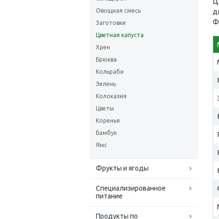
Ц
Овощная смесь
д
Ф
Заготовки
Цветная капуста
Хрен
Брюква
Кольраби
Зелень
Колоказия
Цветы
Коренья
Бамбук
Ямс
Фрукты и ягоды
Специализированное
питание
Продукты по