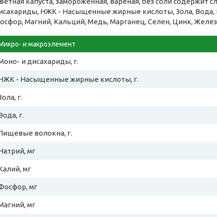
ветная капуста, замороженная, вареная, без соли содержит 
исахариды, НЖК - Насыщенные жирные кислоты, Зола, Вода, 
осфор, Магний, Кальций, Медь, Марганец, Селен, Цинк, Желез
Микро- и макроэлемент
Моно- и дисахариды, г.
НЖК - Насыщенные жирные кислоты, г.
Зола, г.
Вода, г.
Пищевые волокна, г.
Натрий, мг
Калий, мг
Фосфор, мг
Магний, мг