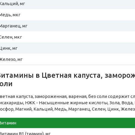
Кальций, мг
Медь, мкг
Марганец, мг
Селен, мкг
Цинк, мг
Железо, мг
итамины в Цветная капуста, заморож
соли
ветная капуста, замороженная, вареная, без соли содержит 
исахариды, НЖК - Насыщенные жирные кислоты, Зола, Вода, 
осфор, Магний, Кальций, Медь, Марганец, Селен, Цинк, Желез
Витамин
Витамин B1 (тиамин), мг