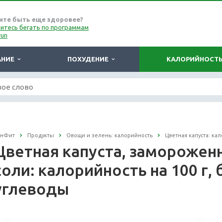
ите быть еще здоровее?
итесь бегать по программам
run
АНИЕ
ПОХУДЕНИЕ
КАЛОРИЙНОСТ
онФит
Продукты
Овощи и зелень: калорийность
Цветная капуста: ка
Цветная капуста, замороженн
соли: калорийность на 100 г,
углеводы