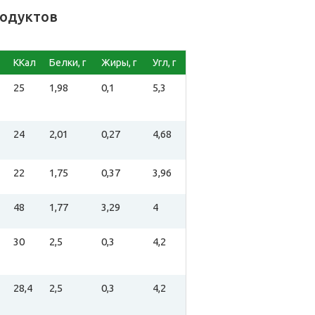
родуктов
ККал
Белки, г
Жиры, г
Угл, г
25
1,98
0,1
5,3
24
2,01
0,27
4,68
22
1,75
0,37
3,96
48
1,77
3,29
4
30
2,5
0,3
4,2
28,4
2,5
0,3
4,2