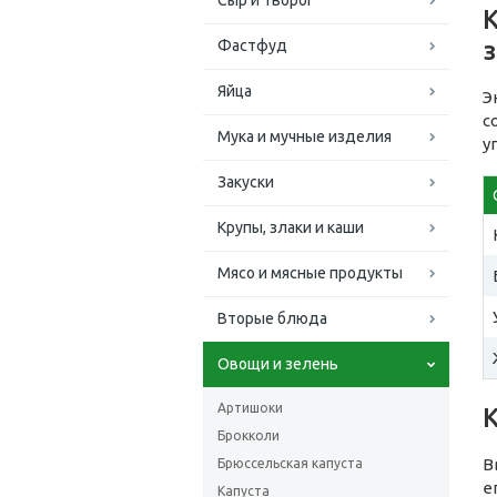
Сыр и творог
з
Фастфуд
Яйца
Э
с
Мука и мучные изделия
у
Закуски
Крупы, злаки и каши
Мясо и мясные продукты
Вторые блюда
Овощи и зелень
Артишоки
Брокколи
В
Брюссельская капуста
е
Капуста