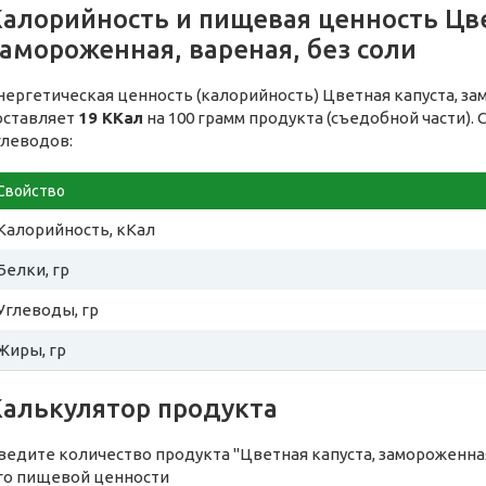
Калорийность и пищевая ценность Цве
амороженная, вареная, без соли
нергетическая ценность (калорийность) Цветная капуста, зам
оставляет
19 ККал
на 100 грамм продукта (съедобной части).
глеводов:
Свойство
Калорийность, кКал
Белки, гр
Углеводы, гр
Жиры, гр
Калькулятор продукта
ведите количество продукта "Цветная капуста, замороженная,
го пищевой ценности