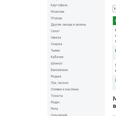
Картофель
Морковь
Огурцы
Другие овощи и зелень
Салат
Свекла
Спаржа
Тыква
Кабачки
Шпинат
Баклажаны
Редька
Лук, чеснок
Оливки и маслины
Томаты
Редис
в
Репа
Сельдерей