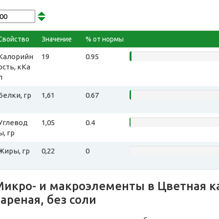
Свойство
Значение
% от нормы
Калорийн
19
0.95
ость, кКа
л
Белки, гр
1,61
0.67
Углевод
1,05
0.4
ы, гр
Жиры, гр
0,22
0
Микро- и макроэлементы в Цветная к
ареная, без соли