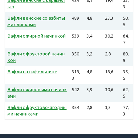
Вафли венские с карамел
424
8,1
19,4
53,
ью
3
Вафли венские со взбиты
489
4,8
23,3
50,
ми сливками
5
Вафли с жирной начинкой
539
3,4
30,2
64,
7
Вафли с фруктовой начин
350
3,2
2,8
80,
кой
9
Вафли на вафельнице
319,
4,8
18,6
35,
3
5
Вафли с жировыми начинк
542
3,9
30,6
62,
ами
5
Вафли с фруктово-ягодны
354
2,8
3,3
77,
ми начинками
3