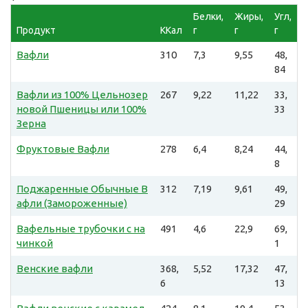
Белки,
Жиры,
Угл,
Продукт
ККал
г
г
г
Вафли
310
7,3
9,55
48,
84
Вафли из 100% Цельнозер
267
9,22
11,22
33,
новой Пшеницы или 100%
33
Зерна
Фруктовые Вафли
278
6,4
8,24
44,
8
Поджаренные Обычные В
312
7,19
9,61
49,
афли (Замороженные)
29
Вафельные трубочки с на
491
4,6
22,9
69,
чинкой
1
Венские вафли
368,
5,52
17,32
47,
6
13