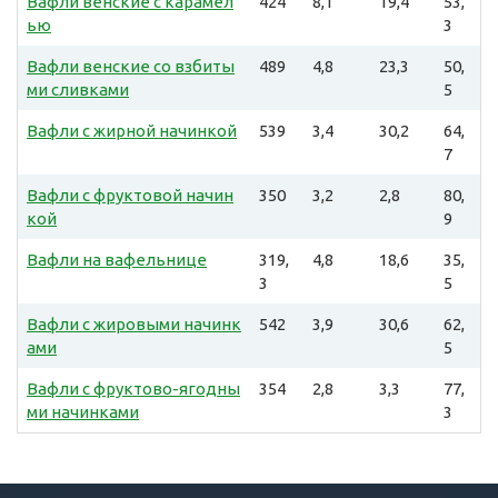
Вафли венские с карамел
424
8,1
19,4
53,
ью
3
Вафли венские со взбиты
489
4,8
23,3
50,
ми сливками
5
Вафли с жирной начинкой
539
3,4
30,2
64,
7
Вафли с фруктовой начин
350
3,2
2,8
80,
кой
9
Вафли на вафельнице
319,
4,8
18,6
35,
3
5
Вафли с жировыми начинк
542
3,9
30,6
62,
ами
5
Вафли с фруктово-ягодны
354
2,8
3,3
77,
ми начинками
3