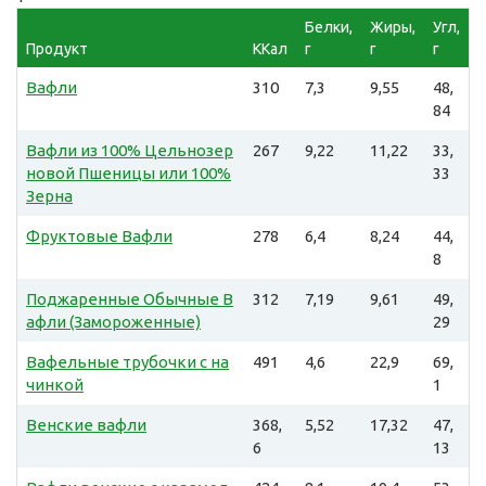
Белки,
Жиры,
Угл,
Продукт
ККал
г
г
г
Вафли
310
7,3
9,55
48,
84
Вафли из 100% Цельнозер
267
9,22
11,22
33,
новой Пшеницы или 100%
33
Зерна
Фруктовые Вафли
278
6,4
8,24
44,
8
Поджаренные Обычные В
312
7,19
9,61
49,
афли (Замороженные)
29
Вафельные трубочки с на
491
4,6
22,9
69,
чинкой
1
Венские вафли
368,
5,52
17,32
47,
6
13