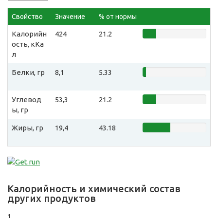
Свойство
Значение
% от нормы
Калорийн
424
21.2
ость, кКа
л
Белки, гр
8,1
5.33
Углевод
53,3
21.2
ы, гр
Жиры, гр
19,4
43.18
Калорийность и химический состав
других продуктов
1