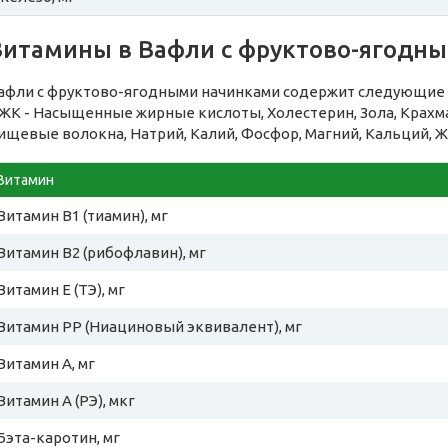
Витамины в Вафли с фруктово-ягодн
афли с фруктово-ягодными начинками содержит следующие 
ЖК - Насыщенные жирные кислоты, Холестерин, Зола, Крахма
ищевые волокна, Натрий, Калий, Фосфор, Магний, Кальций, Ж
Витамин
Витамин B1 (тиамин), мг
Витамин B2 (рибофлавин), мг
Витамин E (ТЭ), мг
Витамин PP (Ниациновый эквивалент), мг
Витамин A, мг
Витамин A (РЭ), мкг
Бэта-каротин, мг