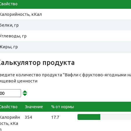
Свойство
Калорийность, кКал
Белки, гр
Углеводы, гр
Жиры, гр
Калькулятор продукта
ведите количество продукта "Вафли с фруктово-ягодными на
ищевой ценности
Свойство
Значение
% от нормы
Калорийн
354
17.7
ость, кКа
л