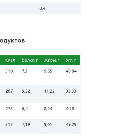
0,4
родуктов
ККал
Белки, г
Жиры, г
Угл, г
310
7,3
9,55
48,84
267
9,22
11,22
33,33
278
6,4
8,24
44,8
312
7,19
9,61
49,29