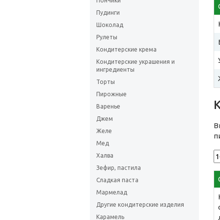
Пончики
Пудинги
Шоколад
Рулеты
Кондитерские крема
Кондитерские украшения и
ингредиенты
Торты
Пирожные
Варенье
Джем
В
Желе
п
Мед
Халва
Зефир, пастила
Сладкая паста
Мармелад
Другие кондитерские изделия
Карамель