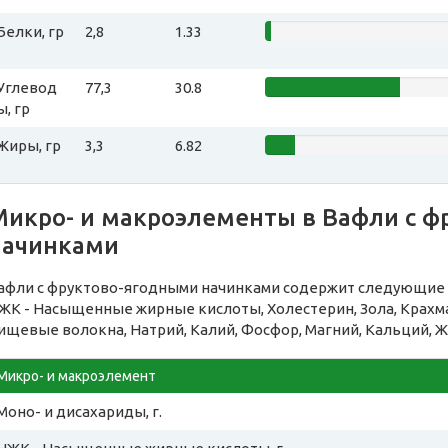
Белки, гр
2,8
1.33
Углевод
77,3
30.8
ы, гр
Жиры, гр
3,3
6.82
Микро- и макроэлементы в Вафли с 
начинками
афли с фруктово-ягодными начинками содержит следующие 
ЖК - Насыщенные жирные кислоты, Холестерин, Зола, Крахма
ищевые волокна, Натрий, Калий, Фосфор, Магний, Кальций, Ж
Микро- и макроэлемент
Моно- и дисахариды, г.