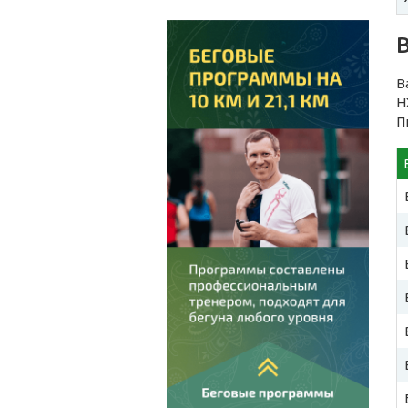
В
Н
П