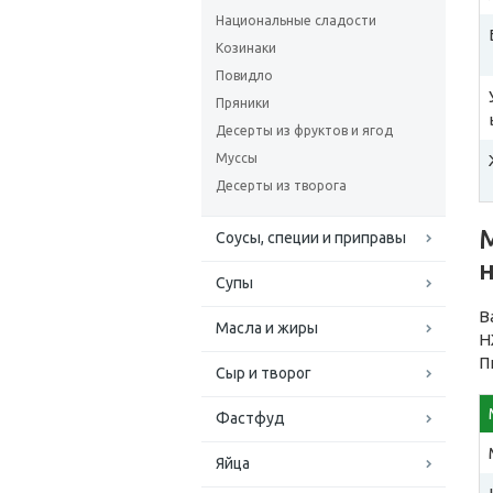
Национальные сладости
Козинаки
Повидло
Пряники
Десерты из фруктов и ягод
Муссы
Десерты из творога
Соусы, специи и приправы
Супы
В
Масла и жиры
Н
П
Сыр и творог
Фастфуд
Яйца