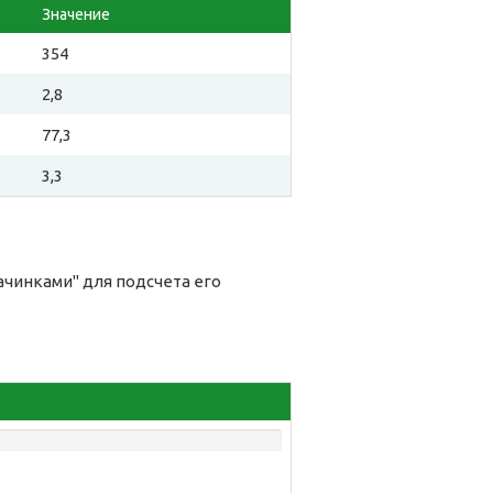
Значение
354
2,8
77,3
3,3
чинками" для подсчета его