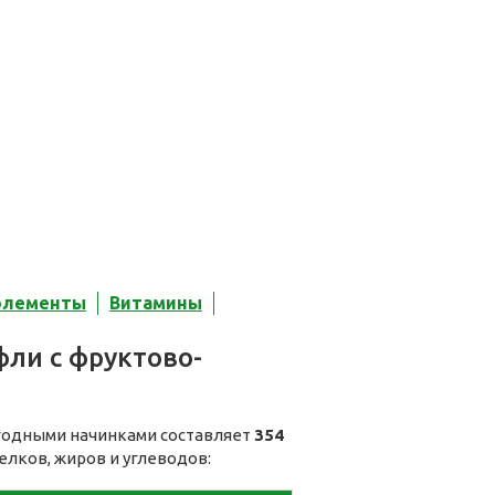
элементы
Витамины
ли с фруктово-
ягодными начинками составляет
354
елков, жиров и углеводов: