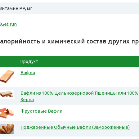
Витамин PP, мг
алорийность и химический состав других п
Продукт
Вафли
Вафли из 100% Цельнозерновой Пшеницы или 100%
Зерна
Фруктовые Вафли
Поджаренные Обычные Вафли (Замороженные)