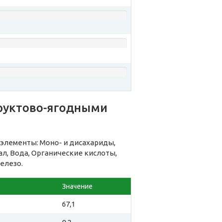
фруктово-ягодными
элементы: Моно- и дисахариды,
л, Вода, Органические кислоты,
елезо.
Значение
67,1