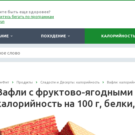
ите быть еще здоровее?
итесь бегать по программам
run
АНИЕ
ПОХУДЕНИЕ
КАЛОРИЙНОСТ
онФит
Продукты
Сладости и Десерты: калорийность
Вафли: калорий
Вафли с фруктово-ягодными 
калорийность на 100 г, белки