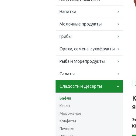
Напитки
Молочные продукты
Грибы
Орехи, семена, сухофрукты
Рыба и Морепродукты
Салаты
Сладости и Десерты
Вафли
Кексы
Мороженое
Э
Конфеты
К
Печенье