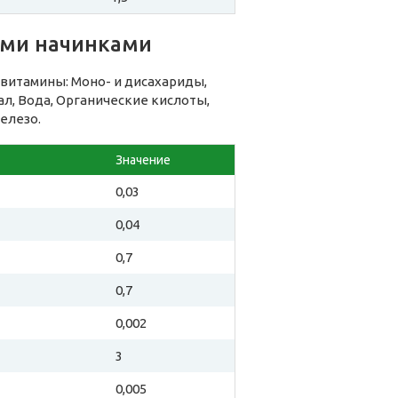
ыми начинками
витамины: Моно- и дисахариды,
л, Вода, Органические кислоты,
елезо.
Значение
0,03
0,04
0,7
0,7
0,002
3
0,005