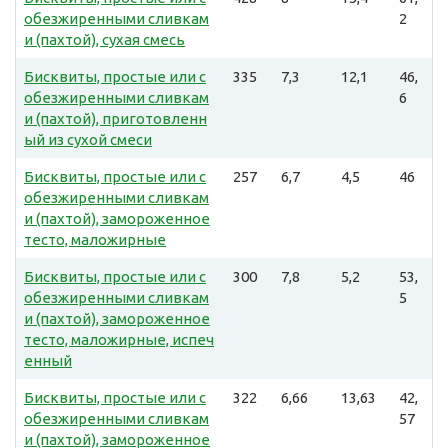
обезжиренными сливкам
2
и (пахтой), сухая смесь
Бисквиты, простые или с
335
7,3
12,1
46,
обезжиренными сливкам
6
и (пахтой), приготовленн
ый из сухой смеси
Бисквиты, простые или с
257
6,7
4,5
46
обезжиренными сливкам
и (пахтой), замороженное
тесто, маложирные
Бисквиты, простые или с
300
7,8
5,2
53,
обезжиренными сливкам
5
и (пахтой), замороженное
тесто, маложирные, испеч
енный
Бисквиты, простые или с
322
6,66
13,63
42,
обезжиренными сливкам
57
и (пахтой), замороженное