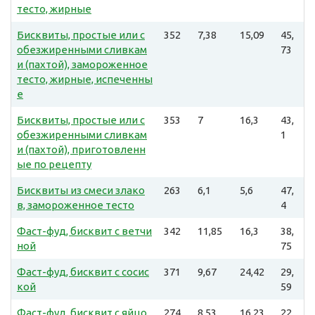
тесто, жирные
Бисквиты, простые или с
352
7,38
15,09
45,
обезжиренными сливкам
73
и (пахтой), замороженное
тесто, жирные, испеченны
е
Бисквиты, простые или с
353
7
16,3
43,
обезжиренными сливкам
1
и (пахтой), приготовленн
ые по рецепту
Бисквиты из смеси злако
263
6,1
5,6
47,
в, замороженное тесто
4
Фаст-фуд, бисквит с ветчи
342
11,85
16,3
38,
ной
75
Фаст-фуд, бисквит с сосис
371
9,67
24,42
29,
кой
59
Фаст-фуд, бисквит с яйцо
274
8,53
16,23
22,