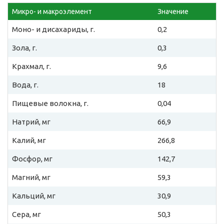
Микро- и макроэлемент
Значение
Моно- и дисахариды, г.
0,2
Зола, г.
0,3
Крахмал, г.
9,6
Вода, г.
18
Пищевые волокна, г.
0,04
Натрий, мг
66,9
Калий, мг
266,8
Фосфор, мг
142,7
Магний, мг
59,3
Кальций, мг
30,9
Сера, мг
50,3