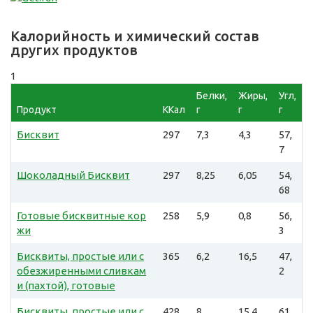
Калорийность и химический состав
других продуктов
1
Белки,
Жиры,
Угл,
Продукт
ККал
г
г
г
Бисквит
297
7,3
4,3
57,
7
Шоколадный Бисквит
297
8,25
6,05
54,
68
Готовые бисквитные кор
258
5,9
0,8
56,
жи
3
Бисквиты, простые или с
365
6,2
16,5
47,
обезжиренными сливкам
2
и (пахтой), готовые
Бисквиты, простые или с
428
8
15,4
61,