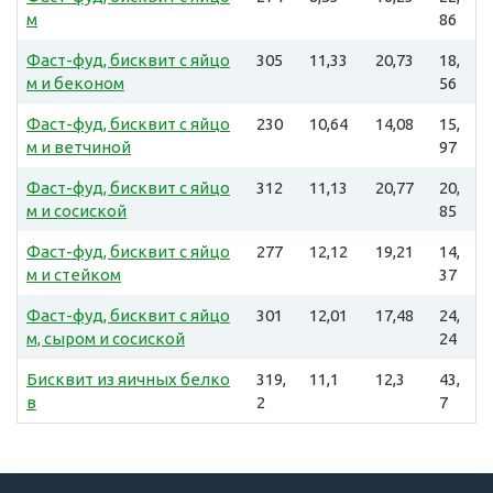
м
86
Фаст-фуд, бисквит с яйцо
305
11,33
20,73
18,
м и беконом
56
Фаст-фуд, бисквит с яйцо
230
10,64
14,08
15,
м и ветчиной
97
Фаст-фуд, бисквит с яйцо
312
11,13
20,77
20,
м и сосиской
85
Фаст-фуд, бисквит с яйцо
277
12,12
19,21
14,
м и стейком
37
Фаст-фуд, бисквит с яйцо
301
12,01
17,48
24,
м, сыром и сосиской
24
Бисквит из яичных белко
319,
11,1
12,3
43,
в
2
7