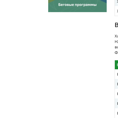
Х
Н
в
Ф