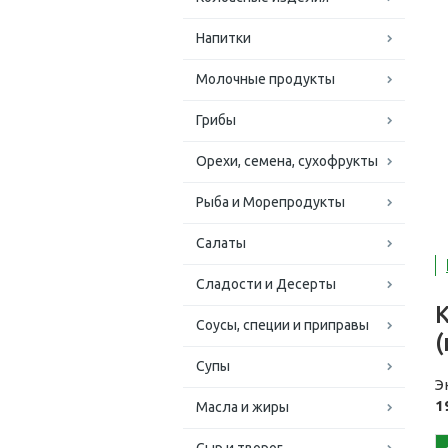
Напитки
Молочные продукты
Грибы
Орехи, семена, сухофрукты
Рыба и Морепродукты
Салаты
Сладости и Десерты
Соусы, специи и приправы
(
Супы
Э
1
Масла и жиры