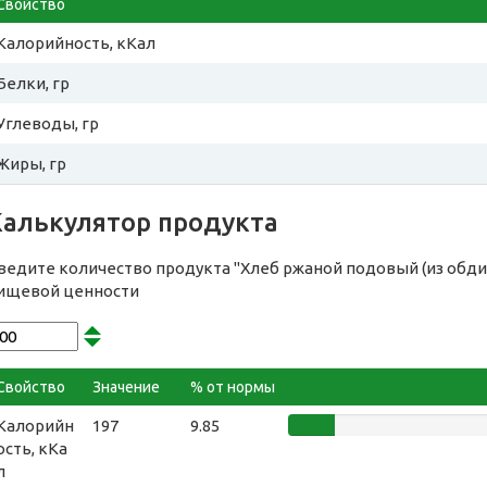
Свойство
Калорийность, кКал
Белки, гр
Углеводы, гр
Жиры, гр
Калькулятор продукта
ведите количество продукта "Хлеб ржаной подовый (из обдир
ищевой ценности
Свойство
Значение
% от нормы
Калорийн
197
9.85
ость, кКа
л