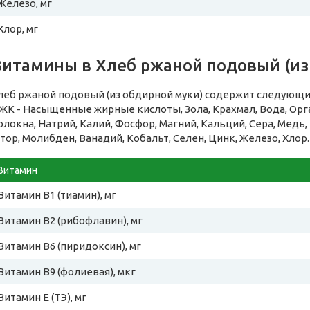
Железо, мг
Хлор, мг
Витамины в Хлеб ржаной подовый (из
леб ржаной подовый (из обдирной муки) содержит следующи
ЖК - Насыщенные жирные кислоты, Зола, Крахмал, Вода, Ор
олокна, Натрий, Калий, Фосфор, Магний, Кальций, Сера, Медь,
тор, Молибден, Ванадий, Кобальт, Селен, Цинк, Железо, Хлор.
Витамин
Витамин B1 (тиамин), мг
Витамин B2 (рибофлавин), мг
Витамин B6 (пиридоксин), мг
Витамин B9 (фолиевая), мкг
Витамин E (ТЭ), мг