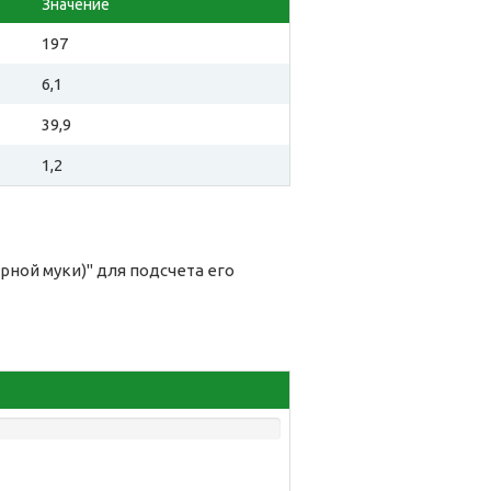
Значение
197
6,1
39,9
1,2
ной муки)" для подсчета его