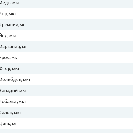
Медь, мкг
Бор, мкг
Кремний, мг
Йод, мкг
Марганец, мг
Хром, мкг
Фтор, мкг
Молибден, мкг
Ванадий, мкг
Кобальт, мкг
Селен, мкг
Цинк, мг