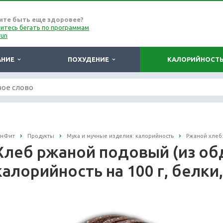
ите быть еще здоровее?
итесь бегать по программам
run
АНИЕ
ПОХУДЕНИЕ
КАЛОРИЙНОСТ
онФит
Продукты
Мука и мучные изделия: калорийность
Ржаной хлеб
Хлеб ржаной подовый (из об
калорийность на 100 г, белки