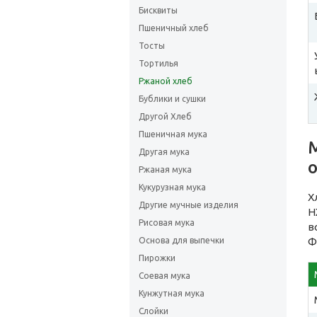
Бисквиты
Пшеничный хлеб
Тосты
Тортилья
Ржаной хлеб
Бублики и сушки
Другой Хлеб
Пшеничная мука
Другая мука
Ржаная мука
Кукурузная мука
Х
Другие мучные изделия
Н
Рисовая мука
в
Основа для выпечки
Ф
Пирожки
Соевая мука
Кунжутная мука
Слойки