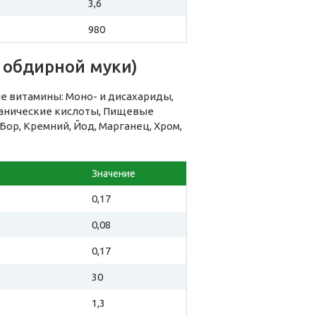
3,6
980
 обдирной муки)
е витамины: Моно- и дисахариды,
ганические кислоты, Пищевые
 Бор, Кремний, Йод, Марганец, Хром,
Значение
0,17
0,08
0,17
30
1,3