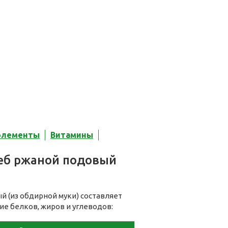
элементы
Витамины
еб ржаной подовый
й (из обдирной муки) составляет
ие белков, жиров и углеводов: