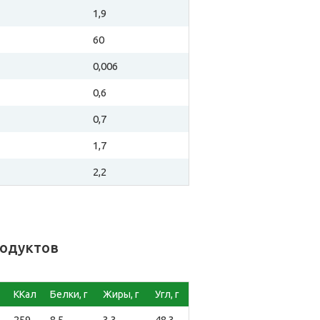
1,9
60
0,006
0,6
0,7
1,7
2,2
родуктов
ККал
Белки, г
Жиры, г
Угл, г
259
8,5
3,3
48,3