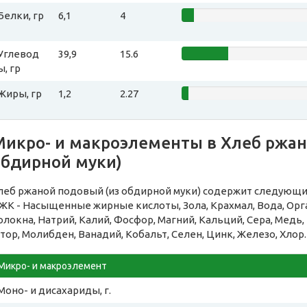
Белки, гр
6,1
4
Углевод
39,9
15.6
ы, гр
Жиры, гр
1,2
2.27
Микро- и макроэлементы в Хлеб ржан
обдирной муки)
леб ржаной подовый (из обдирной муки) содержит следующи
ЖК - Насыщенные жирные кислоты, Зола, Крахмал, Вода, Ор
олокна, Натрий, Калий, Фосфор, Магний, Кальций, Сера, Медь,
тор, Молибден, Ванадий, Кобальт, Селен, Цинк, Железо, Хлор.
Микро- и макроэлемент
Моно- и дисахариды, г.