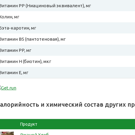
Витамин PP (Ниациновый эквивалент), мг
Холин, мг
Бэта-каротин, мг
Витамин B5 (пантотеновая), мг
Витамин PP, мг
Витамин H (биотин), мкг
Витамин E, мг
алорийность и химический состав других п
Продукт
Ржаной Хлеб