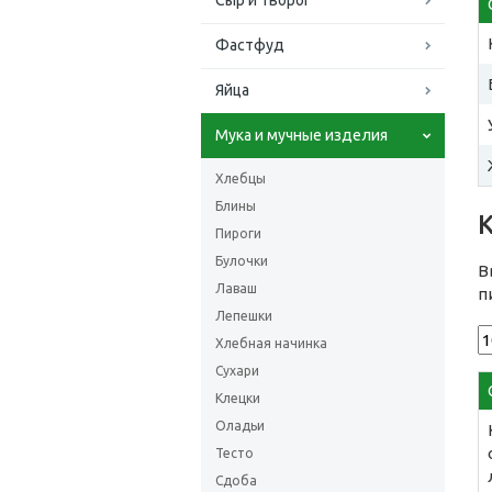
Сыр и творог
Фастфуд
Яйца
Мука и мучные изделия
Хлебцы
Блины
Пироги
Булочки
В
Лаваш
п
Лепешки
Хлебная начинка
Сухари
Клецки
Оладьи
Тесто
Сдоба