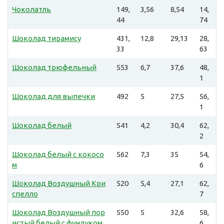
Чоколатль
149,
3,56
8,54
14,
44
74
Шоколад тирамису
431,
12,8
29,13
28,
33
63
Шоколад трюфельный
553
6,7
37,6
48,
1
Шоколад для выпечки
492
5
27,5
56,
1
Шоколад белый
541
4,2
30,4
62,
2
Шоколад белый с кокосо
562
7,3
35
54,
м
6
Шоколад Воздушный Кри
520
5,4
27,1
62,
спелло
7
Шоколад Воздушный пор
550
5
32,6
58,
истый белый с фундуком
6