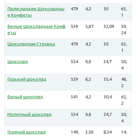
Полусладкие Шоколадны
479
4,2
30
63,
е Конфеты
1
Белые Шоколадные Конф
539
5,87
32,09
59,
еты
24
Шоколадная Стружка
479
4,2
30
63,
1
Шоколад
554
9,8
34,7
50,
4
Горький шоколад
539
6,2
35,4
48,
2
Белый шоколад
541
4,2
30,4
62,
2
Молочный шоколад
554
9,8
34,7
50,
4
Горячий шоколад
149,
3,56
8,54
14,