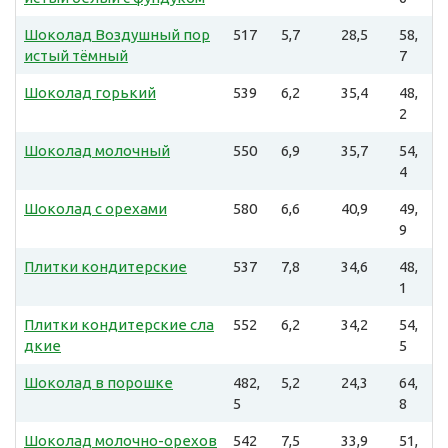
Шоколад Воздушный пор
517
5,7
28,5
58,
истый тёмный
7
Шоколад горький
539
6,2
35,4
48,
2
Шоколад молочный
550
6,9
35,7
54,
4
Шоколад с орехами
580
6,6
40,9
49,
9
Плитки кондитерские
537
7,8
34,6
48,
1
Плитки кондитерские сла
552
6,2
34,2
54,
дкие
5
Шоколад в порошке
482,
5,2
24,3
64,
5
8
Шоколад молочно-орехов
542
7,5
33,9
51,