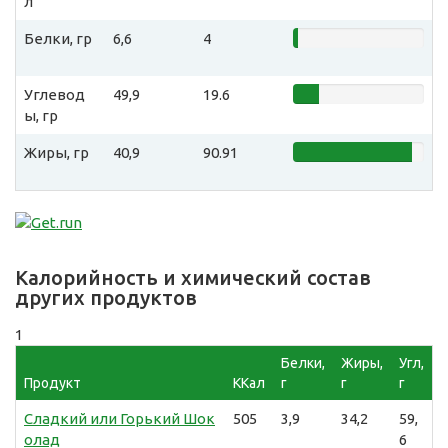
л
Белки, гр
6,6
4
Углевод
49,9
19.6
ы, гр
Жиры, гр
40,9
90.91
Калорийность и химический состав
других продуктов
1
Белки,
Жиры,
Угл,
Продукт
ККал
г
г
г
Сладкий или Горький Шок
505
3,9
34,2
59,
олад
6