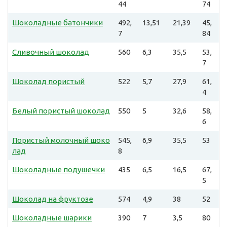
44
74
Шоколадные батончики
492,
13,51
21,39
45,
7
84
Сливочный шоколад
560
6,3
35,5
53,
7
Шоколад пористый
522
5,7
27,9
61,
4
Белый пористый шоколад
550
5
32,6
58,
6
Пористый молочный шоко
545,
6,9
35,5
53
лад
8
Шоколадные подушечки
435
6,5
16,5
67,
5
Шоколад на фруктозе
574
4,9
38
52
Шоколадные шарики
390
7
3,5
80