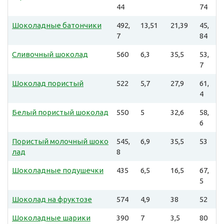
44
74
Шоколадные батончики
492,
13,51
21,39
45,
7
84
Сливочный шоколад
560
6,3
35,5
53,
7
Шоколад пористый
522
5,7
27,9
61,
4
Белый пористый шоколад
550
5
32,6
58,
6
Пористый молочный шоко
545,
6,9
35,5
53
лад
8
Шоколадные подушечки
435
6,5
16,5
67,
5
Шоколад на фруктозе
574
4,9
38
52
Шоколадные шарики
390
7
3,5
80