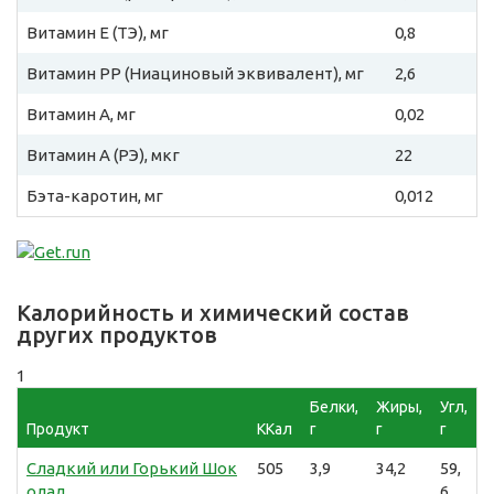
Витамин E (ТЭ), мг
0,8
Витамин PP (Ниациновый эквивалент), мг
2,6
Витамин A, мг
0,02
Витамин A (РЭ), мкг
22
Бэта-каротин, мг
0,012
Калорийность и химический состав
других продуктов
1
Белки,
Жиры,
Угл,
Продукт
ККал
г
г
г
Сладкий или Горький Шок
505
3,9
34,2
59,
олад
6