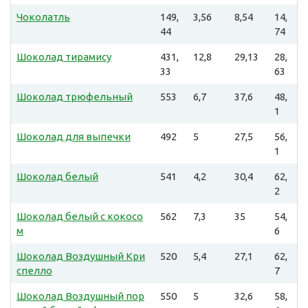
Чоколатль
149,
3,56
8,54
14,
44
74
Шоколад тирамису
431,
12,8
29,13
28,
33
63
Шоколад трюфельный
553
6,7
37,6
48,
1
Шоколад для выпечки
492
5
27,5
56,
1
Шоколад белый
541
4,2
30,4
62,
2
Шоколад белый с кокосо
562
7,3
35
54,
м
6
Шоколад Воздушный Кри
520
5,4
27,1
62,
спелло
7
Шоколад Воздушный пор
550
5
32,6
58,