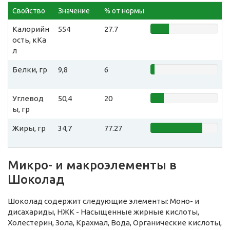
Свойство
Значение
% от нормы
Калорийн
554
27.7
ость, кКа
л
Белки, гр
9,8
6
Углевод
50,4
20
ы, гр
Жиры, гр
34,7
77.27
Микро- и макроэлементы в
Шоколад
Шоколад содержит следующие элементы: Моно- и
дисахариды, НЖК - Насыщенные жирные кислоты,
Холестерин, Зола, Крахмал, Вода, Органические кислоты,