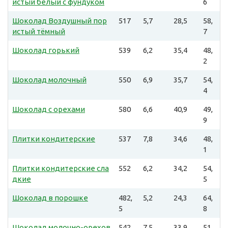
истый белый с фундуком
6
Шоколад Воздушный пор
517
5,7
28,5
58,
истый тёмный
7
Шоколад горький
539
6,2
35,4
48,
2
Шоколад молочный
550
6,9
35,7
54,
4
Шоколад с орехами
580
6,6
40,9
49,
9
Плитки кондитерские
537
7,8
34,6
48,
1
Плитки кондитерские сла
552
6,2
34,2
54,
дкие
5
Шоколад в порошке
482,
5,2
24,3
64,
5
8
Шоколад молочно-орехов
542
7,5
33,9
51,