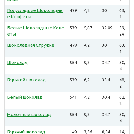
Полусладкие Шоколадны
479
4,2
30
63,
е Конфеты
1
Белые Шоколадные Конф
539
5,87
32,09
59,
еты
24
Шоколадная Стружка
479
4,2
30
63,
1
Шоколад
554
9,8
34,7
50,
4
Горький шоколад
539
6,2
35,4
48,
2
Белый шоколад
541
4,2
30,4
62,
2
Молочный шоколад
554
9,8
34,7
50,
4
Горячий шоколад
149,
3,56
8,54
14,