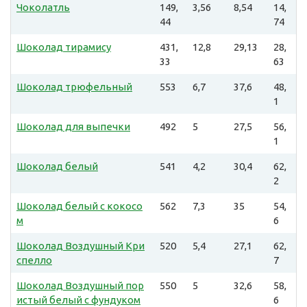
Чоколатль
149,
3,56
8,54
14,
44
74
Шоколад тирамису
431,
12,8
29,13
28,
33
63
Шоколад трюфельный
553
6,7
37,6
48,
1
Шоколад для выпечки
492
5
27,5
56,
1
Шоколад белый
541
4,2
30,4
62,
2
Шоколад белый с кокосо
562
7,3
35
54,
м
6
Шоколад Воздушный Кри
520
5,4
27,1
62,
спелло
7
Шоколад Воздушный пор
550
5
32,6
58,
истый белый с фундуком
6