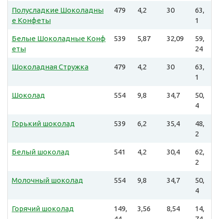
Полусладкие Шоколадны
479
4,2
30
63,
е Конфеты
1
Белые Шоколадные Конф
539
5,87
32,09
59,
еты
24
Шоколадная Стружка
479
4,2
30
63,
1
Шоколад
554
9,8
34,7
50,
4
Горький шоколад
539
6,2
35,4
48,
2
Белый шоколад
541
4,2
30,4
62,
2
Молочный шоколад
554
9,8
34,7
50,
4
Горячий шоколад
149,
3,56
8,54
14,
44
74