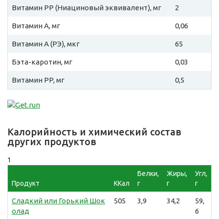
Витамин PP (Ниациновый эквивалент), мг
2
Витамин A, мг
0,06
Витамин A (РЭ), мкг
65
Бэта-каротин, мг
0,03
Витамин PP, мг
0,5
Калорийность и химический состав
других продуктов
1
Белки,
Жиры,
Угл,
Продукт
ККал
г
г
г
Сладкий или Горький Шок
505
3,9
34,2
59,
олад
6