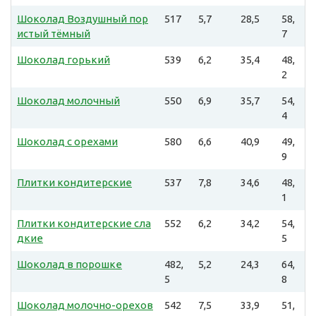
Шоколад Воздушный пор
517
5,7
28,5
58,
истый тёмный
7
Шоколад горький
539
6,2
35,4
48,
2
Шоколад молочный
550
6,9
35,7
54,
4
Шоколад с орехами
580
6,6
40,9
49,
9
Плитки кондитерские
537
7,8
34,6
48,
1
Плитки кондитерские сла
552
6,2
34,2
54,
дкие
5
Шоколад в порошке
482,
5,2
24,3
64,
5
8
Шоколад молочно-орехов
542
7,5
33,9
51,