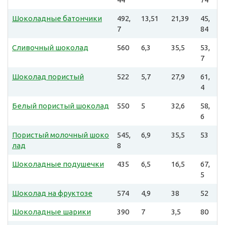
Шоколадные батончики
492,
13,51
21,39
45,
7
84
Сливочный шоколад
560
6,3
35,5
53,
7
Шоколад пористый
522
5,7
27,9
61,
4
Белый пористый шоколад
550
5
32,6
58,
6
Пористый молочный шоко
545,
6,9
35,5
53
лад
8
Шоколадные подушечки
435
6,5
16,5
67,
5
Шоколад на фруктозе
574
4,9
38
52
Шоколадные шарики
390
7
3,5
80