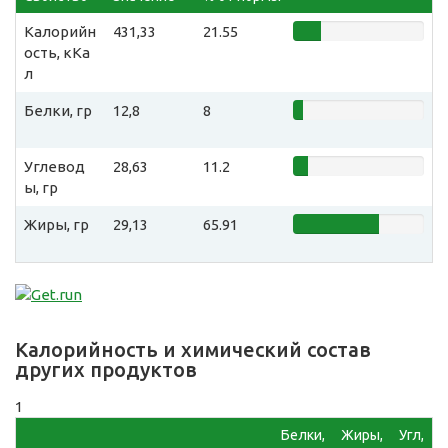
Калорийн
431,33
21.55
ость, кКа
л
Белки, гр
12,8
8
Углевод
28,63
11.2
ы, гр
Жиры, гр
29,13
65.91
Калорийность и химический состав
других продуктов
1
Белки,
Жиры,
Угл,