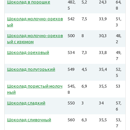
Шоколад в порошке
482,
5,2
24,3
64,
5
8
Шоколад молочно-орехов
542
7,5
33,9
51,
ый
3
Шоколад молочно-орехов
500
8
30,3
48,
ый с изюмом
2
Шоколад ореховый
534
7,3
33,8
49,
7
Шоколад полугорький
549
4,5
35,4
52,
5
Шоколад пористый молоч
545,
6,9
35,5
53
ный
8
Шоколад сладкий
550
3
34
57,
6
Шоколад сливочный
560
6,3
35,5
53,
7