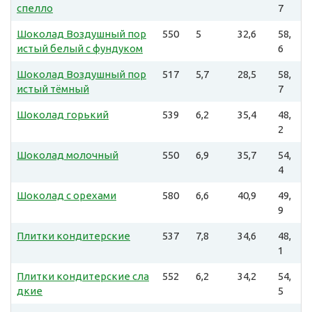
спелло
7
Шоколад Воздушный пор
550
5
32,6
58,
истый белый с фундуком
6
Шоколад Воздушный пор
517
5,7
28,5
58,
истый тёмный
7
Шоколад горький
539
6,2
35,4
48,
2
Шоколад молочный
550
6,9
35,7
54,
4
Шоколад с орехами
580
6,6
40,9
49,
9
Плитки кондитерские
537
7,8
34,6
48,
1
Плитки кондитерские сла
552
6,2
34,2
54,
дкие
5