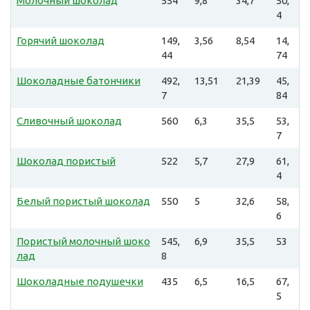
Молочный шоколад
554
9,8
34,7
50,
4
Горячий шоколад
149,
3,56
8,54
14,
44
74
Шоколадные батончики
492,
13,51
21,39
45,
7
84
Сливочный шоколад
560
6,3
35,5
53,
7
Шоколад пористый
522
5,7
27,9
61,
4
Белый пористый шоколад
550
5
32,6
58,
6
Пористый молочный шоко
545,
6,9
35,5
53
лад
8
Шоколадные подушечки
435
6,5
16,5
67,
5