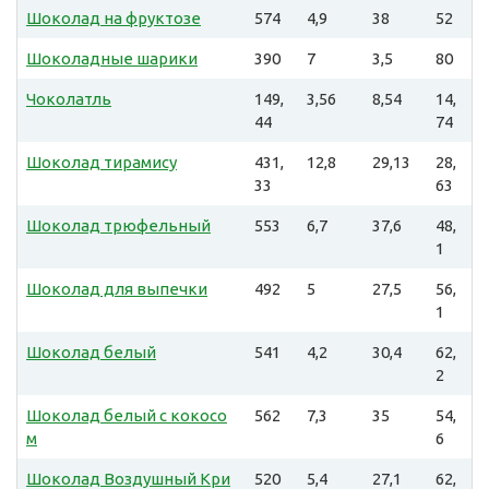
Шоколад на фруктозе
574
4,9
38
52
Шоколадные шарики
390
7
3,5
80
Чоколатль
149,
3,56
8,54
14,
44
74
Шоколад тирамису
431,
12,8
29,13
28,
33
63
Шоколад трюфельный
553
6,7
37,6
48,
1
Шоколад для выпечки
492
5
27,5
56,
1
Шоколад белый
541
4,2
30,4
62,
2
Шоколад белый с кокосо
562
7,3
35
54,
м
6
Шоколад Воздушный Кри
520
5,4
27,1
62,