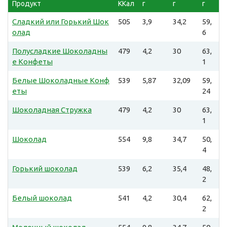
Продукт
ККал
г
г
г
Сладкий или Горький Шок
505
3,9
34,2
59,
олад
6
Полусладкие Шоколадны
479
4,2
30
63,
е Конфеты
1
Белые Шоколадные Конф
539
5,87
32,09
59,
еты
24
Шоколадная Стружка
479
4,2
30
63,
1
Шоколад
554
9,8
34,7
50,
4
Горький шоколад
539
6,2
35,4
48,
2
Белый шоколад
541
4,2
30,4
62,
2