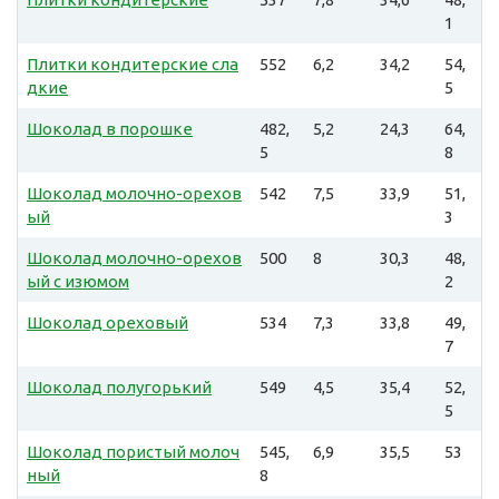
1
Плитки кондитерские сла
552
6,2
34,2
54,
дкие
5
Шоколад в порошке
482,
5,2
24,3
64,
5
8
Шоколад молочно-орехов
542
7,5
33,9
51,
ый
3
Шоколад молочно-орехов
500
8
30,3
48,
ый с изюмом
2
Шоколад ореховый
534
7,3
33,8
49,
7
Шоколад полугорький
549
4,5
35,4
52,
5
Шоколад пористый молоч
545,
6,9
35,5
53
ный
8