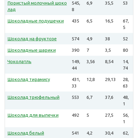
Пористый молочный шоко
545,
6,9
35,5
53
лад
8
Шоколадные подушечки
435
6,5
16,5
67,
5
Шоколад на фруктозе
574
4,9
38
52
Шоколадные шарики
390
7
3,5
80
Чоколатль
149,
3,56
8,54
14,
44
74
Шоколад тирамису
431,
12,8
29,13
28,
33
63
Шоколад трюфельный
553
6,7
37,6
48,
1
Шоколад для выпечки
492
5
27,5
56,
1
Шоколад белый
541
4,2
30,4
62,