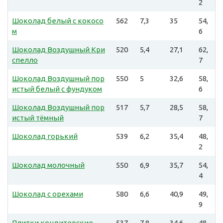
2
Шоколад белый с кокосо
562
7,3
35
54,
м
6
Шоколад Воздушный Кри
520
5,4
27,1
62,
спелло
7
Шоколад Воздушный пор
550
5
32,6
58,
истый белый с фундуком
6
Шоколад Воздушный пор
517
5,7
28,5
58,
истый тёмный
7
Шоколад горький
539
6,2
35,4
48,
2
Шоколад молочный
550
6,9
35,7
54,
4
Шоколад с орехами
580
6,6
40,9
49,
9
Плитки кондитерские
537
7,8
34,6
48,