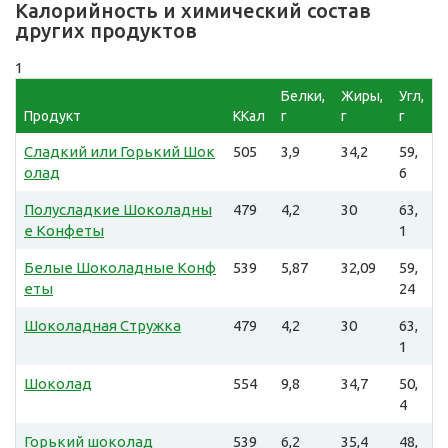
Калорийность и химический состав
других продуктов
1
Белки,
Жиры,
Угл,
Продукт
ККал
г
г
г
Сладкий или Горький Шок
505
3,9
34,2
59,
олад
6
Полусладкие Шоколадны
479
4,2
30
63,
е Конфеты
1
Белые Шоколадные Конф
539
5,87
32,09
59,
еты
24
Шоколадная Стружка
479
4,2
30
63,
1
Шоколад
554
9,8
34,7
50,
4
Горький шоколад
539
6,2
35,4
48,