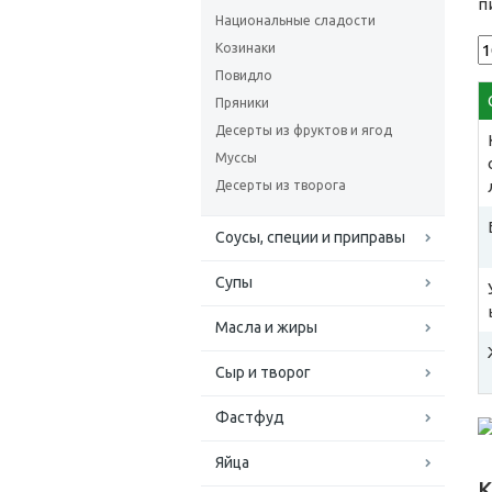
п
Национальные сладости
Козинаки
Повидло
Пряники
Десерты из фруктов и ягод
Муссы
Десерты из творога
Соусы, специи и приправы
Супы
Масла и жиры
Сыр и творог
Фастфуд
Яйца
К