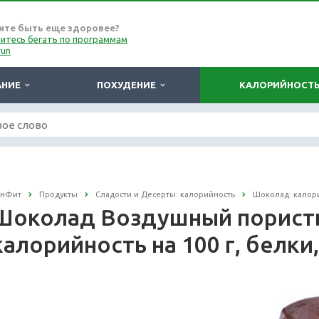
ите быть еще здоровее?
итесь бегать по программам
run
АНИЕ
ПОХУДЕНИЕ
КАЛОРИЙНОСТ
онФит
Продукты
Сладости и Десерты: калорийность
Шоколад: калор
Шоколад Воздушный порист
калорийность на 100 г, белки