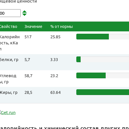
ищевой ценности
Свойство
Значение
% от нормы
Калорийн
517
25.85
ость, кКа
л
Белки, гр
5,7
3.33
Углевод
58,7
23.2
ы, гр
Жиры, гр
28,5
63.64
алорийность и химический состав других п