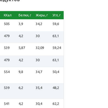
ККал
Белки, г
Жиры, г
Угл, г
505
3,9
34,2
59,6
479
4,2
30
63,1
539
5,87
32,09
59,24
479
4,2
30
63,1
554
9,8
34,7
50,4
539
6,2
35,4
48,2
541
4,2
30,4
62,2