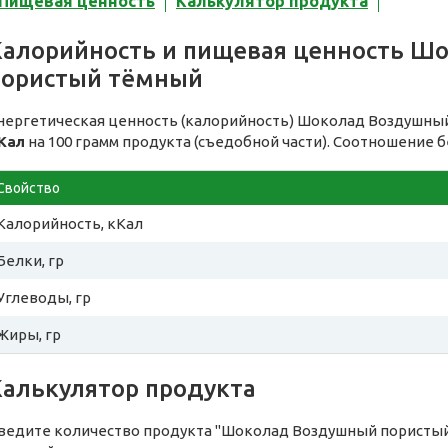
Пищевая ценность
Калькулятор продукта
Калорийность и пищевая ценность Ш
пористый тёмный
нергетическая ценность (калорийность) Шоколад Воздушны
Кал
на 100 грамм продукта (съедобной части). Соотношение б
Свойство
Калорийность, кКал
Белки, гр
Углеводы, гр
Жиры, гр
Калькулятор продукта
ведите количество продукта "Шоколад Воздушный пористый