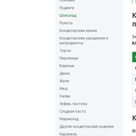
Пончики
Пудинги
Шоколад
Рулеты
Кондитерские крема
Э
Кондитерские украшения и
К
ингредиенты
Торты
Пирожные
Варенье
Джем
Желе
Мед
Халва
Зефир, пастила
Сладкая паста
Мармелад
Другие кондитерские изделия
В
Карамель