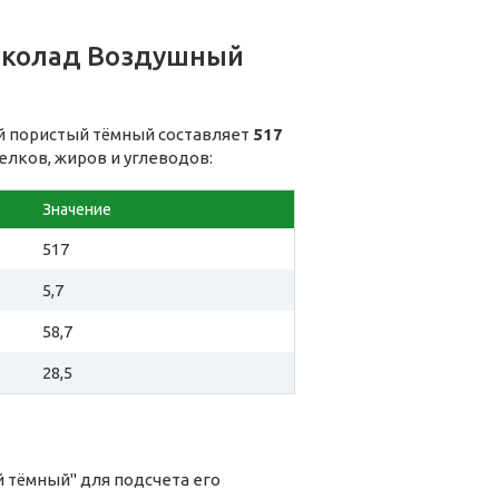
околад Воздушный
й пористый тёмный составляет
517
елков, жиров и углеводов:
Значение
517
5,7
58,7
28,5
 тёмный" для подсчета его