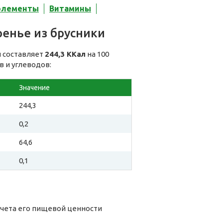
элементы
Витамины
ренье из брусники
и составляет
244,3 ККал
на 100
в и углеводов:
Значение
244,3
0,2
64,6
0,1
счета его пищевой ценности