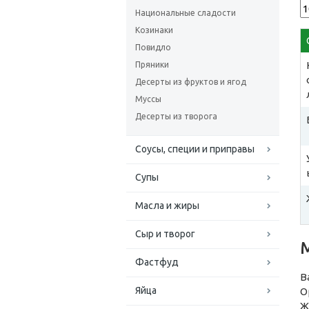
Национальные сладости
Козинаки
Повидло
Пряники
Десерты из фруктов и ягод
Муссы
Десерты из творога
Соусы, специи и приправы
Супы
Масла и жиры
Сыр и творог
Фастфуд
В
Яйца
О
Ж