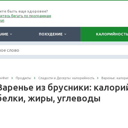
ите быть еще здоровее?
итесь бегать по программам
run
АНИЕ
ПОХУДЕНИЕ
КАЛОРИЙНОСТ
онФит
Продукты
Сладости и Десерты: калорийность
Варенье: калори
Варенье из брусники: калорий
белки, жиры, углеводы