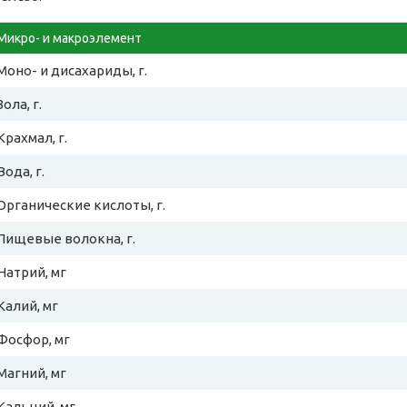
Микро- и макроэлемент
Моно- и дисахариды, г.
Зола, г.
Крахмал, г.
Вода, г.
Органические кислоты, г.
Пищевые волокна, г.
Натрий, мг
Калий, мг
Фосфор, мг
Магний, мг
Кальций, мг