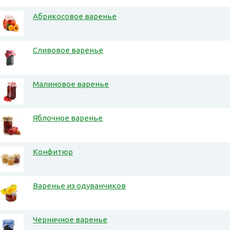
Абрикосовое варенье
Сливовое варенье
Малиновое варенье
Яблочное варенье
Конфитюр
Варенье из одуванчиков
Черничное варенье