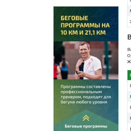
В
О
Ж