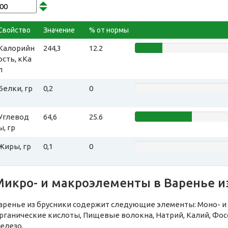
Свойство
Значение
% от нормы
Калорийн
244,3
12.2
ость, кКа
л
Белки, гр
0,2
0
Углевод
64,6
25.6
ы, гр
Жиры, гр
0,1
0
Микро- и макроэлементы в Варенье и
аренье из брусники содержит следующие элементы: Моно- и д
рганические кислоты, Пищевые волокна, Натрий, Калий, Фосф
елезо.