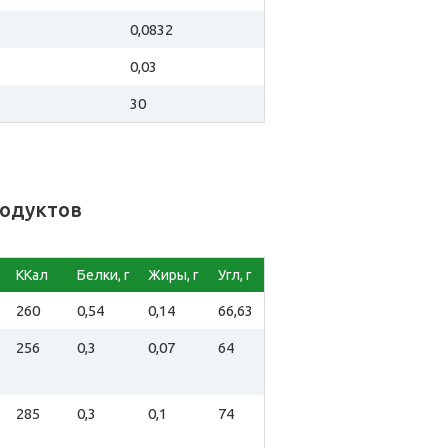
0,0832
0,03
30
родуктов
ККал
Белки, г
Жиры, г
Угл, г
260
0,54
0,14
66,63
256
0,3
0,07
64
285
0,3
0,1
74