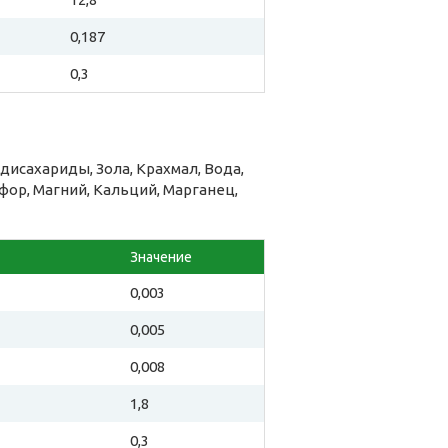
0,187
0,3
исахариды, Зола, Крахмал, Вода,
ор, Магний, Кальций, Марганец,
Значение
0,003
0,005
0,008
1,8
0,3