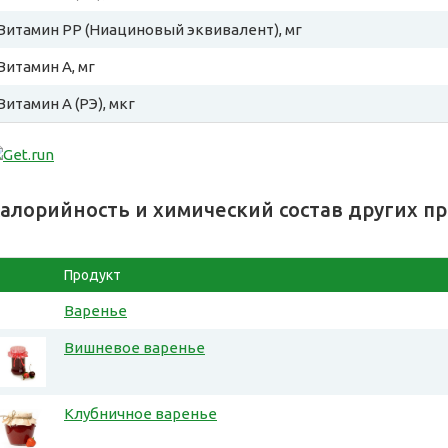
Витамин PP (Ниациновый эквивалент), мг
Витамин A, мг
Витамин A (РЭ), мкг
алорийность и химический состав других п
Продукт
Варенье
Вишневое варенье
Клубничное варенье