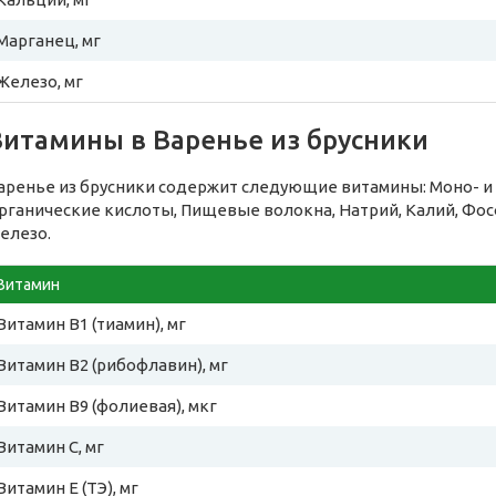
Марганец, мг
Железо, мг
Витамины в Варенье из брусники
аренье из брусники содержит следующие витамины: Моно- и д
рганические кислоты, Пищевые волокна, Натрий, Калий, Фосф
елезо.
Витамин
Витамин B1 (тиамин), мг
Витамин B2 (рибофлавин), мг
Витамин B9 (фолиевая), мкг
Витамин C, мг
Витамин E (ТЭ), мг